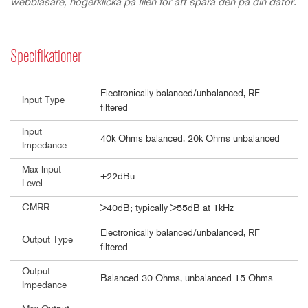
webbläsare, högerklicka på filen för att spara den på din dator.
Specifikationer
Electronically balanced/unbalanced, RF
Input Type
filtered
Input
40k Ohms balanced, 20k Ohms unbalanced
Impedance
Max Input
+22dBu
Level
CMRR
>40dB; typically >55dB at 1kHz
Electronically balanced/unbalanced, RF
Output Type
filtered
Output
Balanced 30 Ohms, unbalanced 15 Ohms
Impedance