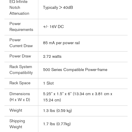
EQ Infinite
Typically > 40dB
Notch
Attenuation
Power
+/- 16V DC
Requirements
Power
85 mA per power rail
Current Draw
Power Draw
2.72 watts
Rack System
500 Series Compatible Power-frame
Compatibility
Rack Space
1 Slot
5.25” x 1.5” x 6” (13.34 cm x 3.81 cm x
Dimensions
(H x W x D)
15.24 cm)
Weight
1.3 lbs (0.59 kg)
Shipping
1.7 lbs (0.77kg)
Weight