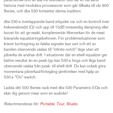
parametrisk drift av alla tre filterband! dbx har en väl känd
historia med modulära processorer som går tillbaka till vår 900
Series, och dbx 530 fortsätter denna tradition.
dbx 530:s överlappande band erbjuder var och en kontroll över
frekvensbredd (Q) och upp till 15dB ömsesidig dämpning eller
boost för att ge exakt, komplementär filterverkan för de mest
krävande equalizeringsbehoven. För problemsituationer som
kräver borttagning av falska signaler kan vart och ett av
banden oberoende växlas till "infinite notch"-läge utan att
påverka de andras drift. I situationer där en shelf-equalizer ger
bättre resultat än en peak-typ kan 530:s höga och låga band
oberoende växlas från peak- till shelf-drift. Du kan också göra
momentana påverkad/förbigång-jämförelser med hjälp av
530:s "On"-switch.
Ladda ditt 500 Series-rack med dbx 530 Parametric EQs och
skär dig genom mixar som en audiokir!
Rekommenderas för:
Portable
,
Tour
,
Studio
.