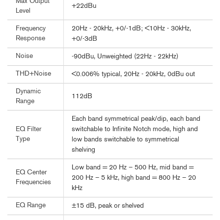
Max Output
+22dBu
Level
20Hz - 20kHz, +0/-1dB; <10Hz - 30kHz,
Frequency
Response
+0/-3dB
Noise
-90dBu, Unweighted (22Hz - 22kHz)
THD+Noise
<0.006% typical, 20Hz - 20kHz, 0dBu out
Dynamic
112dB
Range
Each band symmetrical peak/dip, each band
switchable to Infinite Notch mode, high and
EQ Filter
Type
low bands switchable to symmetrical
shelving
Low band = 20 Hz – 500 Hz, mid band =
EQ Center
200 Hz – 5 kHz, high band = 800 Hz – 20
Frequencies
kHz
EQ Range
±15 dB, peak or shelved