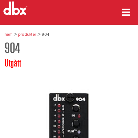
produkter
hem
>
produkter
>
904
904
Fallstudier
var man kan köpa
Utgått
utbildning
support
Språk/Region