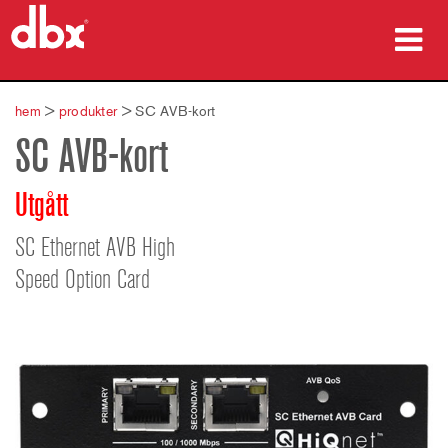
produkter
hem
>
produkter
>
SC AVB-kort
SC AVB-kort
Fallstudier
var man kan köpa
Utgått
utbildning
SC Ethernet AVB High
Speed Option Card
support
Språk/Region