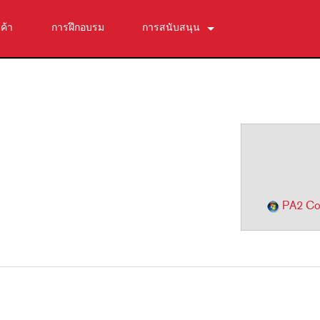
นค้า
การฝึกอบรม
การสนับสนุน
ติดต่อเรา
ศูนย์ช่วยเหลือตลอด 24 ชั่วโมง
)
ซอฟต์แวร์
การดาวน์โหลด
การรับประกัน
การลงทะเบียนผลิตภัณฑ์
บริการ
PA2 Con