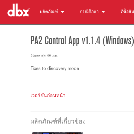
ผลิตภัณฑ์
กรณีศึกษา
ที่ซื้อสิ
500 Series
510
ข่าว
ตัวควบคุมมอนิเตอร์ส่วนบุคคล
520
PMC16
PA2 Control App v1.1.4 (Windows
ZonePRO
530
TR1616
1260
การยับยั้งสัญญาณฟีดแบ็ก
560A
PS6
1261
AFS2
อัปเดตล่าสุด: 06 เม.ย.
ไมโครโฟนพรีแอมป์
580
1260m
DriveRack 260
286s
Fixes to discovery mode.
โปรเซสเซอร์ไดนามิกส์
1261m
iEQ15
676
166xs
ครอสโอเวอร์
640
iEQ31
580
266xs
223s
อีควอไลเซอร์
641
560A
223xs
131s
เวอร์ชันก่อนหน้า
การสังเคราะห์ความถี่ย่อย
640m
520
234s
215s
DriveRack 260
อุปกรณ์เสริม
641m
234xs
231s
DriveRack PA2
db10
ผลิตภัณฑ์ที่ยกเลิกการผลิต
1215
510
db12
ผลิตภัณฑ์ที่เกี่ยวข้อง
1231
PB48