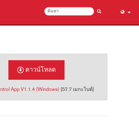
English (
عربي
Dansk
Deutsch
Ελληνι
ดาวน์โหลด
Español
Français
trol App V1.1.4 (Windows)
[57.7 เมกะไบต์]
עברית
हिन्दी
Bahasa I
Italiano
日本語