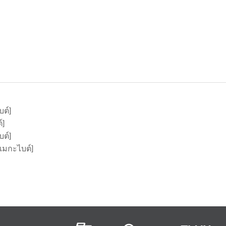
บต์]
์]
บต์]
เมกะไบต์]