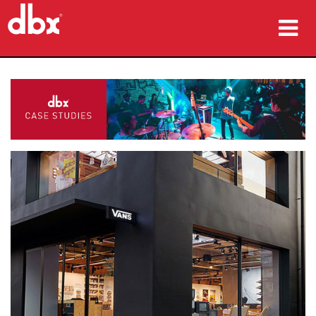
ürünler
Vaka çalışmaları
nereden satın alınır
eğitim
destek
Dil/Bölge