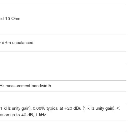
ced 15 Ohm
0 dBm unbalanced
kHz measurement bandwidth
 kHz unity gain), 0.08% typical at +20 dBu (1 kHz unity gain), <
sion up to 40 dB, 1 kHz