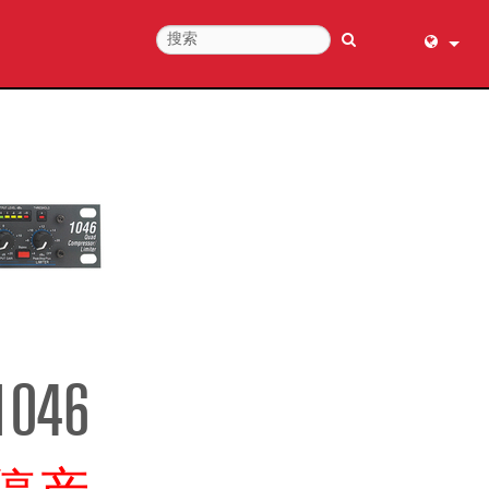
English (
عربي
Dansk
Deutsch
Ελληνι
Español
Français
עברית
हिन्दी
1046
Bahasa I
Italiano
日本語