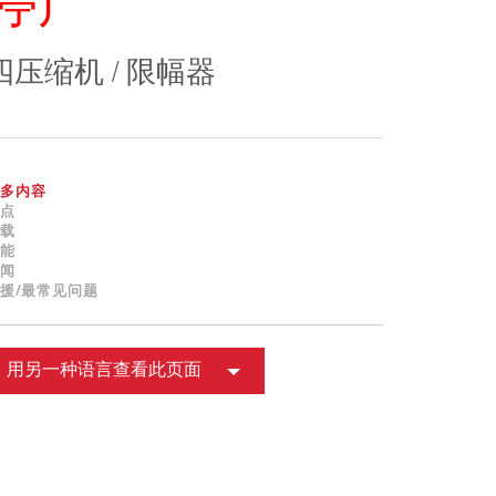
停产
ខ្មែរ
한국어
四压缩机 / 限幅器
Nederlan
Polski
Portuguê
Português
多内容
Svenska
点
载
ภาษาไทย
能
闻
Türkçe
援/最常见问题
Tiếng Việ
中文
用另一种语言查看此页面