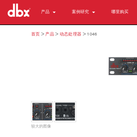
产品
案例研究
哪里购买
CX Series (China)
CX2400 (China)
新闻
首页
>
产品
>
动态处理器
>
1046
500 Series
CX3600 (China)
510
DriveRack (ch)
CX4800 (China)
520
DriveRack Premium
个人监测与控制
530
DriveRack 260
PMC16
ZonePRO
560A
TR1616
1260
区域控制器 （我们的）
580
PS6
1261
ZC-鲍勃 ·
反馈抑制
1260 m
ZC 火
AFS2
麦克风前置放大器
1261 米
ZC1
DriveRack 260
286s
动态处理器
640
ZC2 级
iEQ15
676
166xs
分频器
641
ZC3
iEQ31
580
266xs
223s
均衡器
640 m
ZC4
560A
223xs
131s
较大的图像
分谐波合成
641 米
ZC6
520
基地
215s
DriveRack 260