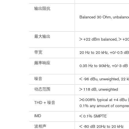
输出阻抗
Balanced 30 Ohm, unbalan
最大输出
> +22 dBm balanced, > +2
带宽
20 Hz to 20 kHz, +0/-0.5 dB
频率响应
0.35 Hz to 90kHz, +0/-3 dB
噪音
< -96 dBu, unweighted, 22 
动态范围
> 118 dB, unweighted
>0.008% typical at +4 dBu (1
THD + 噪音
0.1% any amount of compres
IMD
< 0.1% SMPTE
波相声
< -80 dB 20Hz to 20 kHz