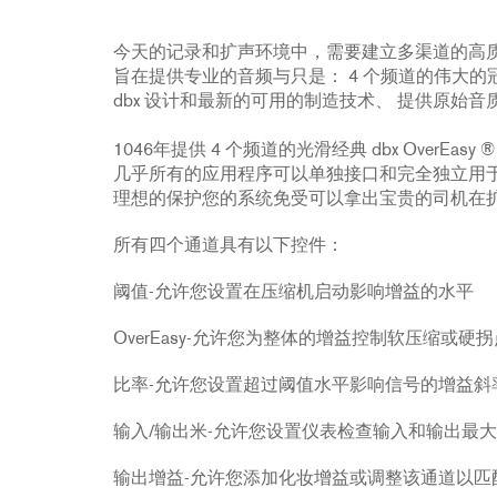
配件
YCT
234xs
231s
DriveRack PA2
db10
停产型号
ZC8
1215
510
db12
今天的记录和扩声环境中，需要建立多渠道的高质量、
ZC9
1231
PB48
旨在提供专业的音频与只是： 4 个频道的伟大的冠冕堂
dbx 设计和最新的可用的制造技术、 提供原始音质
2231
RTA-M
iEQ15
PS6
1046年提供 4 个频道的光滑经典 dbx Over
iEQ31
Di1
几乎所有的应用程序可以单独接口和完全独立用于单独的
理想的保护您的系统免受可以拿出宝贵的司机在
530
DJDI
CT-2
所有四个通道具有以下控件：
CT-3
阈值-允许您设置在压缩机启动影响增益的水平
DI4
OverEasy-允许您为整体的增益控制软压缩或硬拐
比率-允许您设置超过阈值水平影响信号的增益斜
输入/输出米-允许您设置仪表检查输入和输出最
输出增益-允许您添加化妆增益或调整该通道以匹