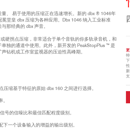
 易于使用的压缩正在迅速增长。新的 dbx ® 1046年
皇 dbx 压缩为各种应用。Dbx 1046 纳入工业标准
与那经典的 dbx 声音。
Easy ® 或硬拐点压缩，非常适合于单个音轨的你多轨录音机，和
通道中使用。此外，新开发的 PeakStopPlus ™ 是
更
扩声钻机或工作室监视器的压迫性高峰期。
特
下
性
新
支
点压缩基于特征的原始 dbx 160 之间进行选择。
率。
大信号的信噪比和最佳匹配程度级别。
配下一个设备输入的增益的输出级别。