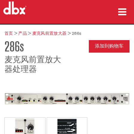
产品
首页
>
产品
>
麦克风前置放大器
>
286s
286s
案例研究
添加到购物车
哪里购买
麦克风前置放大
器处理器
培训
支持
语言/地区