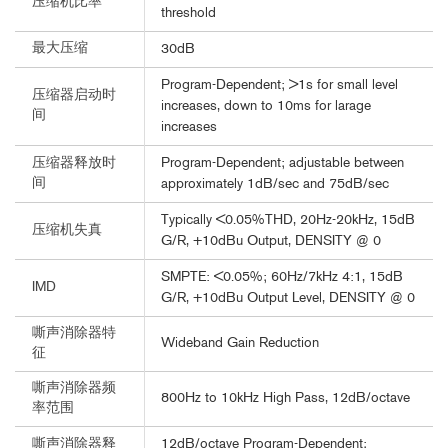
压缩机比率
threshold
最大压缩
30dB
Program-Dependent; >1s for small level
压缩器启动时
increases, down to 10ms for larage
间
increases
Program-Dependent; adjustable between
压缩器释放时
间
approximately 1dB/sec and 75dB/sec
Typically <0.05%THD, 20Hz-20kHz, 15dB
压缩机失真
G/R, +10dBu Output, DENSITY @ 0
SMPTE: <0.05%; 60Hz/7kHz 4:1, 15dB
IMD
G/R, +10dBu Output Level, DENSITY @ 0
嘶声消除器特
Wideband Gain Reduction
征
嘶声消除器频
800Hz to 10kHz High Pass, 12dB/octave
率范围
12dB/octave Program-Dependent;
嘶声消除器释