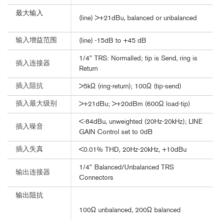
最大输入
(line) >+21dBu, balanced or unbalanced
输入增益范围
(line) -15dB to +45 dB
1/4" TRS: Normalled; tip is Send, ring is
插入连接器
Return
插入阻抗
>5kΩ (ring-return); 100Ω (tip-send)
插入最大级别
>+21dBu; >+20dBm (600Ω load-tip)
<-84dBu, unweighted (20Hz-20kHz); LINE
插入噪音
GAIN Control set to 0dB
插入失真
<0.01% THD, 20Hz-20kHz, +10dBu
1/4" Balanced/Unbalanced TRS
输出连接器
Connectors
输出阻抗
100Ω unbalanced, 200Ω balanced