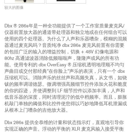
较大的图像
Dbx ® 286s年是一种全功能提供了一个工作室质量麦克风/
仪器前置放大器的通道带处理器和独立地或在任何组合可以
使用的四个处理器。为什么了人声和乐器嘈杂，模糊的混频
器通过麦克风吗？音质纯净 dbx 286s 麦克风前置有你需要
的包括广泛的输入的增益控制，切换 + 48V 幻像电源和
80hz 高通滤波器消除低频嗡嗡声，隆隆声或风的所有功
能。使用专利的 dbx OverEasy ® 压缩机透明地理顺不均匀
声曲目或交付那经典"在你脸上"声乐的表演，只有一个 dbx
压缩机可以。消除声乐的丝丝声和高频失真，从文书，如铙
钹的频率调谐德瑟。微调增强高频细节控件添加火花和脆度
的你的踪迹，并使调整到 LF 细节控件以添加丰满，人声和
低音乐器的深度，同时清理泥泞的低中档频率。而且，膨胀
机敲门单独的阈值和比控件使您得以巧妙地降低耳机泄漏或
从根本上门嘈杂的吉他放大器。
Dbx 286s 提供全恭维的计量和状态指示灯，直观地引导你
实现正确的声音。浮动的平衡的 XLR 麦克风输入接受平衡