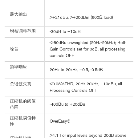
最大输出
>+21dBu, >+20dBm (600Ω load)
增益调整范围
-30dB to +10dB
<-80dBu unweighted (20Hz-20kHz); Both
噪音
Gain Controls set for 0dB, all processing
controls OFF
频率响应
20Hz to 20kHz, +0.5, -0.5dB
总谐波失真
<0.08%THD, 20Hz-20kHz, +10dBu, all
Processing Controls OFF
压缩机的阈值
-40dBu to +20dBu
范围
压缩机阈值特
OverEasy®
性
>4:1 For input levels beyond 20dB above