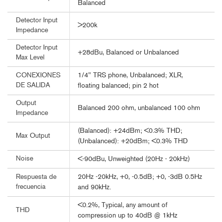
Balanced
Detector Input
>200k
Impedance
Detector Input
+28dBu, Balanced or Unbalanced
Max Level
1/4" TRS phone, Unbalanced; XLR,
CONEXIONES
DE SALIDA
floating balanced; pin 2 hot
Output
Balanced 200 ohm, unbalanced 100 ohm
Impedance
(Balanced): +24dBm; <0.3% THD;
Max Output
(Unbalanced): +20dBm; <0.3% THD
Noise
<-90dBu, Unweighted (20Hz - 20kHz)
20Hz -20kHz, +0, -0.5dB; +0, -3dB 0.5Hz
Respuesta de
frecuencia
and 90kHz.
<0.2%, Typical, any amount of
THD
compression up to 40dB @ 1kHz