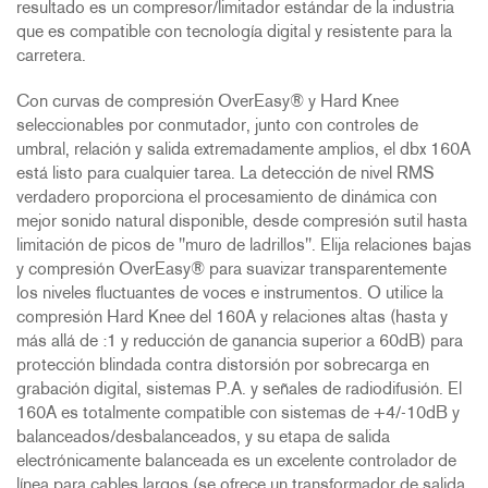
resultado es un compresor/limitador estándar de la industria
que es compatible con tecnología digital y resistente para la
carretera.
Con curvas de compresión OverEasy® y Hard Knee
seleccionables por conmutador, junto con controles de
umbral, relación y salida extremadamente amplios, el dbx 160A
está listo para cualquier tarea. La detección de nivel RMS
verdadero proporciona el procesamiento de dinámica con
mejor sonido natural disponible, desde compresión sutil hasta
limitación de picos de "muro de ladrillos". Elija relaciones bajas
y compresión OverEasy® para suavizar transparentemente
los niveles fluctuantes de voces e instrumentos. O utilice la
compresión Hard Knee del 160A y relaciones altas (hasta y
más allá de :1 y reducción de ganancia superior a 60dB) para
protección blindada contra distorsión por sobrecarga en
grabación digital, sistemas P.A. y señales de radiodifusión. El
160A es totalmente compatible con sistemas de +4/-10dB y
balanceados/desbalanceados, y su etapa de salida
electrónicamente balanceada es un excelente controlador de
línea para cables largos (se ofrece un transformador de salida