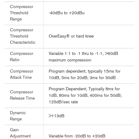
Compressor
-40dBu to +20dBu
Threshold
Range
Compressor
OverEasy® or hard knee
Threshold
Characteristic
Variable 1:1 to :1 thru to -1:1; >60dB
Compressor
Ratio
maximum compression
Program dependent; typically 15ms for
Compressor
Attack Time
10dB, 5ms for 20dB, 3ms for 30dB
Program Dependent; Typically 8ms for
Compressor
1dB, 80ms for 10dB, 400ms for 50dB;
Release Time
125dB/sec rate
Dynamic
>113dB
Range
Gain
Variable from -20dB to +20dB
Adjustment