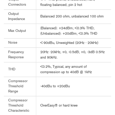
Connectors
floating balanced; pin 2 hot
Output
Balanced 200 ohm, unbalanced 100 ohm
Impedance
(Balanced): +24dBm; <0.3% THD;
Max Output
(Unbalanced): +20dBm; <0.3% THD
Noise
<-90dBu, Unweighted (20Hz - 20kHz)
20Hz -20kHz, +0, -0.5dB; +0, -3dB 0.5Hz
Frequency
Response
and 90kHz.
<0.2%, Typical, any amount of
THD
compression up to 40dB @ 1kHz
Compressor
-40dBu to +20dBu
Threshold
Range
Compressor
OverEasy® or hard knee
Threshold
Characteristic