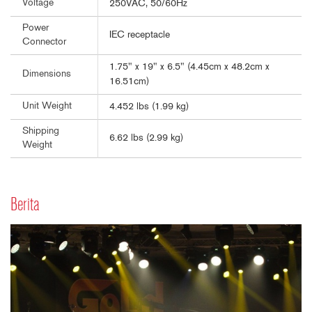
Voltage
250VAC, 50/60Hz
Power
IEC receptacle
Connector
1.75" x 19" x 6.5" (4.45cm x 48.2cm x
Dimensions
16.51cm)
Unit Weight
4.452 lbs (1.99 kg)
Shipping
6.62 lbs (2.99 kg)
Weight
Berita