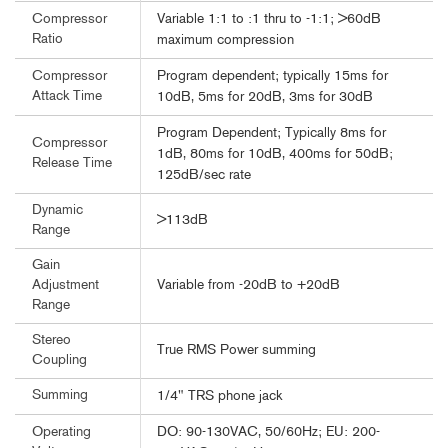
Variable 1:1 to :1 thru to -1:1; >60dB
Compressor
Ratio
maximum compression
Program dependent; typically 15ms for
Compressor
Attack Time
10dB, 5ms for 20dB, 3ms for 30dB
Program Dependent; Typically 8ms for
Compressor
1dB, 80ms for 10dB, 400ms for 50dB;
Release Time
125dB/sec rate
Dynamic
>113dB
Range
Gain
Variable from -20dB to +20dB
Adjustment
Range
Stereo
True RMS Power summing
Coupling
Summing
1/4" TRS phone jack
DO: 90-130VAC, 50/60Hz; EU: 200-
Operating