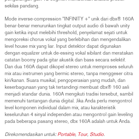
sekilas pandang.
Mode inverse-compression "INFINITY +" unik dari dbx® 160A
benar-benar menurunkan tingkat output audio di bawah unity
gain ketika input melebihi threshold, penyelamat sejati untuk
mengoreksi chorus vokal yang berlebihan dan mengendalikan
level house mix yang liar. Input detektor dapat digunakan
dengan equalizer untuk de-essing vokal sibilant dan meratakan
catatan boomy pada gitar akustik dan bass secara selektif.
Dan dua 160A dapat dikopel stereo untuk memproses seluruh
mix atau instrumen yang bermic stereo, tanpa menggeser citra
kiri/kanan. Suara musikal, pengoperasian yang mudah, dan
keserbagunaan yang tak tertandingi membuat dbx® 160 asli
menjadi standar dunia. 160A mengikuti tradisi tersebut, sambil
memenuhi tantangan dunia digital. Jika Anda perlu mengontrol
level komponen individual dalam mix, atau karakteristik
keseluruhan 4 sinyal independen atau mengontrol gain leveling
pada beberapa pasang stereo, dbx 160A adalah untuk Anda.
Direkomendasikan untuk:
Portable
,
Tour
,
Studio
.