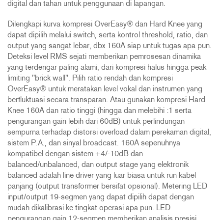
digital dan tahan untuk penggunaan di lapangan.
Dilengkapi kurva kompresi OverEasy® dan Hard Knee yang
dapat dipilih melalui switch, serta kontrol threshold, ratio, dan
output yang sangat lebar, dbx 160A siap untuk tugas apa pun.
Deteksi level RMS sejati memberikan pemrosesan dinamika
yang terdengar paling alami, dari kompresi halus hingga peak
limiting "brick wall". Pilih ratio rendah dan kompresi
OverEasy® untuk meratakan level vokal dan instrumen yang
berfluktuasi secara transparan. Atau gunakan kompresi Hard
Knee 160A dan ratio tinggi (hingga dan melebihi :1 serta
pengurangan gain lebih dari 60dB) untuk perlindungan
sempurna terhadap distorsi overload dalam perekaman digital,
sistem P.A., dan sinyal broadcast. 160A sepenuhnya
kompatibel dengan sistem +4/-10dB dan
balanced/unbalanced, dan output stage yang elektronik
balanced adalah line driver yang luar biasa untuk run kabel
panjang (output transformer bersifat opsional). Metering LED
input/output 19-segmen yang dapat dipilih dapat dengan
mudah dikalibrasi ke tingkat operasi apa pun. LED
pengurangan gain 12-segmen memberikan analisis presisi