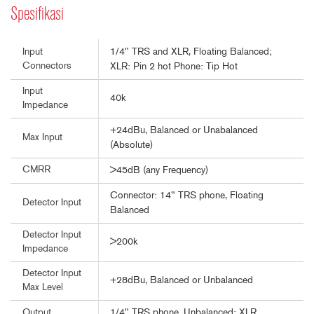
Spesifikasi
1/4" TRS and XLR, Floating Balanced;
Input
Connectors
XLR: Pin 2 hot Phone: Tip Hot
Input
40k
Impedance
+24dBu, Balanced or Unabalanced
Max Input
(Absolute)
CMRR
>45dB (any Frequency)
Connector: 14" TRS phone, Floating
Detector Input
Balanced
Detector Input
>200k
Impedance
Detector Input
+28dBu, Balanced or Unbalanced
Max Level
1/4" TRS phone, Unbalanced; XLR,
Output