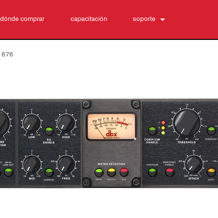
dónde comprar
capacitación
soporte
Contáctenos
>
676
Centro de Ayuda 24/7
software
Descargas
Garantía
registro del producto
Servicio