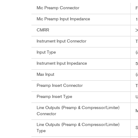
Mic Preamp Connector
F
Mic Preamp Input Impedance
1
CMRR
>
Instrument Input Connector
T
Input Type
(
Instrument Input Impedance
5
Max Input
(
Preamp Insert Connector
T
Preamp Insert Type
U
Line Outputs (Preamp & Compressor/Limiter)
M
Connector
Line Outputs (Preamp & Compressor/Limiter)
S
Type