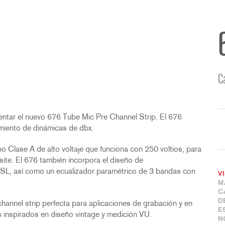
C
entar el nuevo 676 Tube Mic Pre Channel Strip. El 676
miento de dinámicas de dbx.
o Clase A de alto voltaje que funciona con 250 voltios, para
site. El 676 también incorpora el diseño de
SL, así como un ecualizador paramétrico de 3 bandas con
V
M
C
D
channel strip perfecta para aplicaciones de grabación y en
E
es inspirados en diseño vintage y medición VU.
N