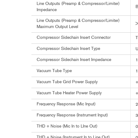
Line Outputs (Preamp & Compressor/Limiter)
B
Impedance
Line Outputs (Preamp & Compressor/Limiter)
>
Maximum Output Level
Compressor Sidechain Insert Connector
T
Compressor Sidechain Insert Type
U
Compressor Sidechain Insert Impedance
1
Vacuum Tube Type
1
Vacuum Tube Grid Power Supply
Vacuum Tube Heater Power Supply
Frequency Response (Mic Input)
2
Frequency Response (Instrument Input)
3
THD + Noise (Mic In to LIne Out)
0
THD + Noise (Instrument In to Line Out)
0