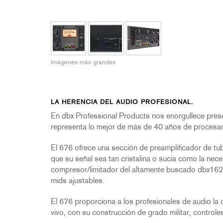
2231
RTA-M
iEQ15
PS6
iEQ31
Di1
530
DJDI
Imágenes más grandes
CT-2
CT-3
DI4
LA HERENCIA DEL AUDIO PROFESIONAL.
En dbx Professional Products nos enorgullece pres
representa lo mejor de más de 40 años de procesa
El 676 ofrece una sección de preamplificador de tub
que su señal sea tan cristalina o sucia como la nece
compresor/limitador del altamente buscado dbx162
mids ajustables.
El 676 proporciona a los profesionales de audio la 
vivo, con su construcción de grado militar, control