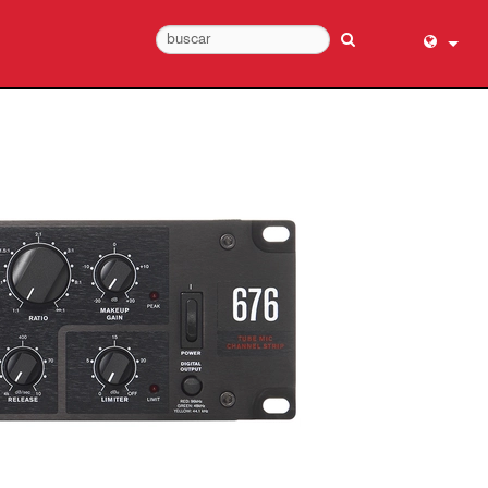
English (
عربي
Dansk
Deutsch
Ελληνι
Español
Français
עברית
हिन्दी
Bahasa I
Italiano
日本語