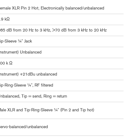
emale XLR Pin 2 Hot; Electronically balanced/unbalanced
.9 kΩ
85 dB from 20 Hz to 3 kHz, >70 dB from 3 kHz to 20 kHz
ip-Sleeve ¼” Jack
instrument) Unbalanced
00 k Ω
instrument) +21dBu unbalanced
ip-Ring-Sleeve ¼”, RF filtered
nbalanced, Tip = send, Ring = return
ale XLR and Tip-Ring-Sleeve ¼” (Pin 2 and Tip hot)
ervo-balanced/unbalanced