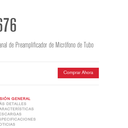
ខ្មែរ
한국어
Nederlan
676
Polski
Portuguê
anal de Preamplificador de Micrófono de Tubo
Português
Svenska
ภาษาไทย
Türkçe
Comprar Ahora
Tiếng Việ
中文
ISIÓN GENERAL
ÁS DETALLES
ARACTERÍSTICAS
ESCARGAS
SPECIFICACIONES
OTICIAS