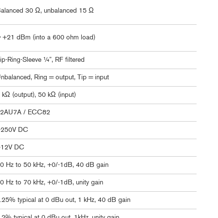
alanced 30 Ω, unbalanced 15 Ω
 +21 dBm (into a 600 ohm load)
ip-Ring-Sleeve ¼”, RF filtered
nbalanced, Ring = output, Tip = input
 kΩ (output), 50 kΩ (input)
2AU7A / ECC82
+250V DC
+12V DC
0 Hz to 50 kHz, +0/-1dB, 40 dB gain
0 Hz to 70 kHz, +0/-1dB, unity gain
.25% typical at 0 dBu out, 1 kHz, 40 dB gain
.2% typical at 0 dBu out, 1kHz, unity gain