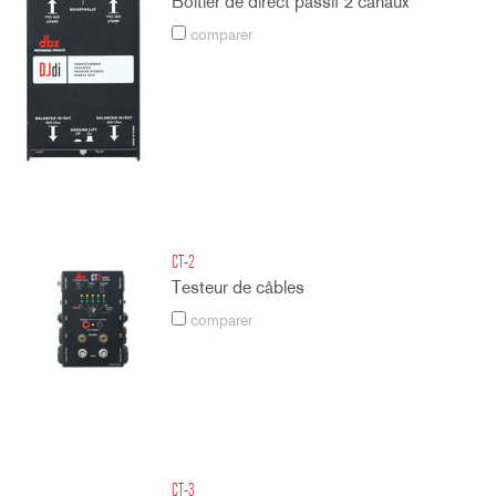
Boîtier de direct passif 2 canaux
comparer
CT-2
Testeur de câbles
comparer
CT-3