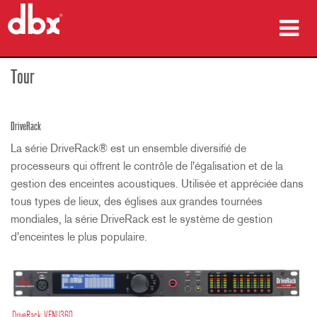
Produits
Tour
Études de cas
DriveRack
Où acheter
La série DriveRack® est un ensemble diversifié de
processeurs qui offrent le contrôle de l'égalisation et de la
Formation
gestion des enceintes acoustiques. Utilisée et appréciée dans
tous types de lieux, des églises aux grandes tournées
Support
mondiales, la série DriveRack est le système de gestion
d'enceintes le plus populaire.
Langue/Région
DriveRack VENU360