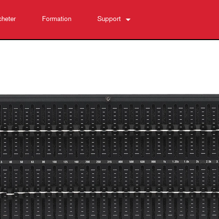
heter
Formation
Support
Nous contacter
Centre d’aide 24/7
Logiciel
Téléchargements
Garantie
Enregistrement du produit
Service