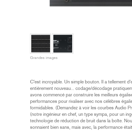
2231
RTA-M
iEQ15
PS6
iEQ31
Di1
530
DJDI
CT-2
CT-3
DI4
Grandes images
C'est incroyable. Un simple bouton. Il a tellement d'
entièrement nouveau... codage/décodage pratiquement
avons commencé par construire les meilleurs égaliseu
performances pour rivaliser avec nos célèbres égalis
formidables. (Demandez à voir les courbes Audio Pr
(notre ingénieur en chef, un type sympa, pour un ingé
technologie de réduction de bruit dans la boîte. Nou
sonnaient bien sans, mais avec, la performance étai