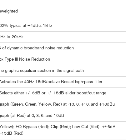
nweighted
02% typical at +4dBu, 1kHz
Hz to 20kHz
 of dynamic broadband noise reduction
bx Type III Noise Reduction
e graphic equalizer section in the signal path
Activates the 40Hz 18dB/octave Bessel high-pass filter
Selects either +/- 6dB or +/- 15dB slider boost/cut range
raph (Green, Green, Yellow, Red) at -10, 0, +10, and +18dBu
raph (all Red) at 0, 3, 6, and 10dB
Yellow); EQ Bypass (Red); Clip (Red); Low Cut (Red); +/-6dB
/-15dB (Red)