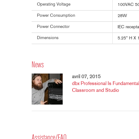
Operating Voltage
100VAC 50
Power Consumption
28W
Power Connector
IEC recepta
Dimensions
5.25" H X 
News
avril 07, 2015
dbx Professional Is Fundamental
Classroom and Studio
Assistance/FAQ