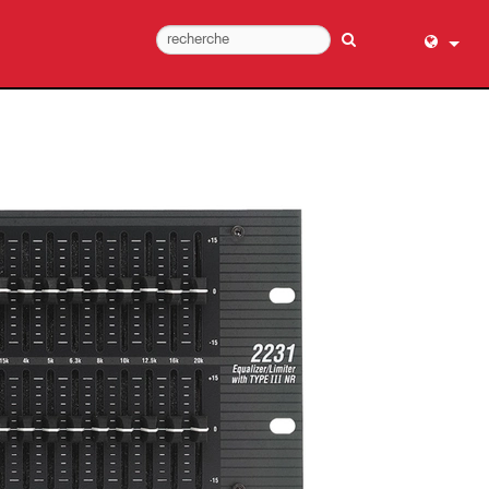
English (
عربي
Dansk
Deutsch
Ελληνι
Español
Français
עברית
हिन्दी
Bahasa I
Italiano
日本語