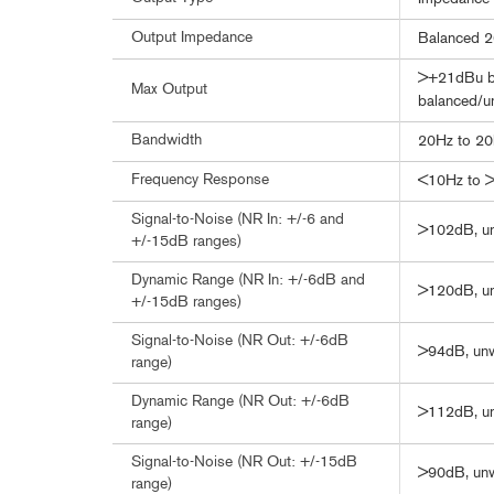
Output Impedance
Balanced 2
>+21dBu ba
Max Output
balanced/u
Bandwidth
20Hz to 20
Frequency Response
<10Hz to >
Signal-to-Noise (NR In: +/-6 and
>102dB, un
+/-15dB ranges)
Dynamic Range (NR In: +/-6dB and
>120dB, u
+/-15dB ranges)
Signal-to-Noise (NR Out: +/-6dB
>94dB, unw
range)
Dynamic Range (NR Out: +/-6dB
>112dB, u
range)
Signal-to-Noise (NR Out: +/-15dB
>90dB, unw
range)