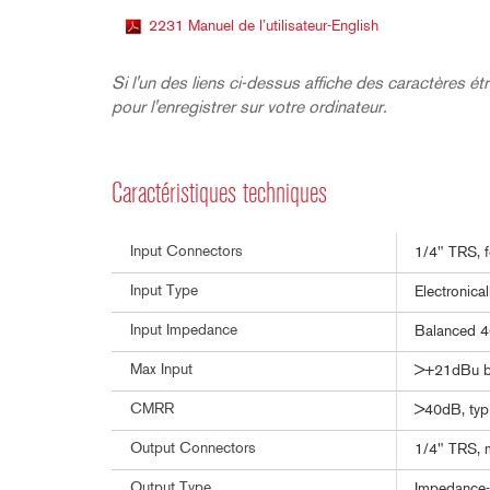
2231 Manuel de l’utilisateur-English
Si l'un des liens ci-dessus affiche des caractères étra
pour l'enregistrer sur votre ordinateur.
Caractéristiques techniques
Input Connectors
1/4" TRS, f
Input Type
Electronica
Input Impedance
Balanced 
Max Input
>+21dBu ba
CMRR
>40dB, typ
Output Connectors
1/4" TRS, m
Output Type
Impedance-