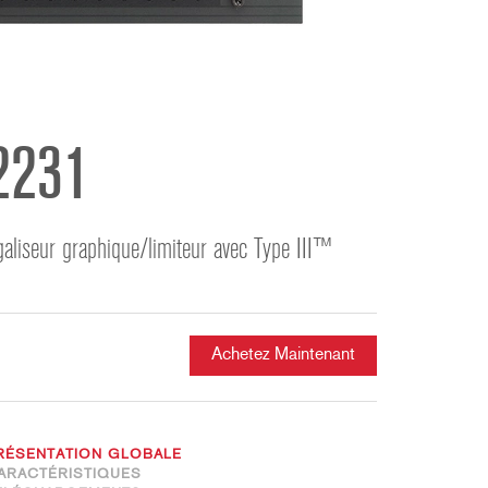
ខ្មែរ
한국어
Nederlan
Polski
Portuguê
2231
Português
Svenska
ภาษาไทย
galiseur graphique/limiteur avec Type III™
Türkçe
Tiếng Việ
中文
Achetez Maintenant
RÉSENTATION GLOBALE
ARACTÉRISTIQUES