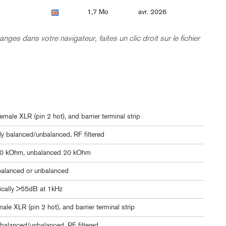
1,7 Mo
avr. 2026
nges dans votre navigateur, faites un clic droit sur le fichier
emale XLR (pin 2 hot), and barrier terminal strip
lly balanced/unbalanced, RF filtered
40 kOhm, unbalanced 20 kOhm
lanced or unbalanced
ically >55dB at 1kHz
ale XLR (pin 2 hot), and barrier terminal strip
balanced/unbalanced, RF filtered