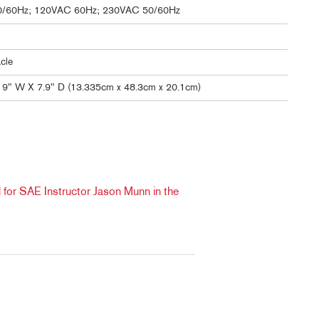
/60Hz; 120VAC 60Hz; 230VAC 50/60Hz
cle
19" W X 7.9" D (13.335cm x 48.3cm x 20.1cm)
 for SAE Instructor Jason Munn in the