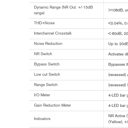
Dynamic Range (NR Out: +/-15dB
>108dB, u
range)
THD+Noise
<0.04%, 0.
Interchannel Crosstalk
<-80dB, 20
Noise Reduction
Up to 20dB
NR Switch
Activates d
Bypass Switch
Bypasses th
Low cut Switch
(recessed) 
Range Switch
(recessed) 
I/O Meter
4-LED bar g
Gain Reduction Meter
4-LED bar g
NR Active (
Indicators
(Yellow); +