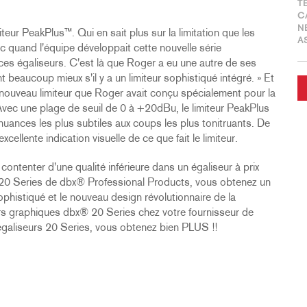
T
C
N
iteur PeakPlus™. Qui en sait plus sur la limitation que les
A
 quand l'équipe développait cette nouvelle série
 ces égaliseurs. C'est là que Roger a eu une autre de ses
ont beaucoup mieux s'il y a un limiteur sophistiqué intégré. » Et
le nouveau limiteur que Roger avait conçu spécialement pour la
. Avec une plage de seuil de 0 à +20dBu, le limiteur PeakPlus
nuances les plus subtiles aux coups les plus tonitruants. De
ellente indication visuelle de ce que fait le limiteur.
ontenter d'une qualité inférieure dans un égaliseur à prix
e 20 Series de dbx® Professional Products, vous obtenez un
 sophistiqué et le nouveau design révolutionnaire de la
urs graphiques dbx® 20 Series chez votre fournisseur de
 égaliseurs 20 Series, vous obtenez bien PLUS !!