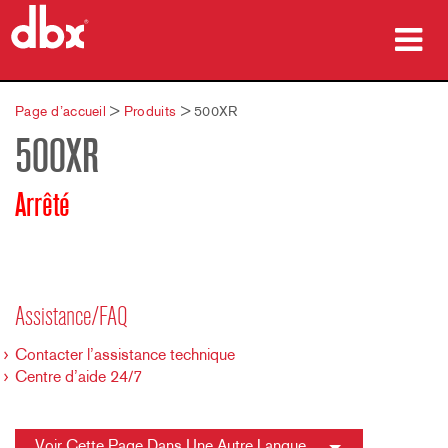
Produits
Page d’accueil
>
Produits
>
500XR
500XR
Études de cas
Où acheter
Arrêté
Formation
Support
Assistance/FAQ
Contacter l’assistance technique
Centre d’aide 24/7
Langue/Région
Voir Cette Page Dans Une Autre Langue