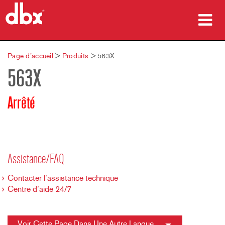
Produits
Page d’accueil
>
Produits
>
563X
563X
Études de cas
Où acheter
Arrêté
Formation
Support
Assistance/FAQ
Contacter l’assistance technique
Centre d’aide 24/7
Langue/Région
Voir Cette Page Dans Une Autre Langue