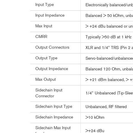
Input Type
Electronically balanced/unb
Input Impedance
Balanced > 50 kOhm, unb
Max Input
> +24 dBu balanced or un
CMRR
Typically >50 dB at 1 kHz
Output Connectors
XLR and 1/4" TRS (Pin 2 a
Output Type
Servo-balanced/unbalanced,
Output Impedance
Balanced 120 Ohm, unba
Max Output
> +21 dBm balanced, > 
Sidechain Input
1/4" Unbalanced (Tip-Slee
Connector
Sidechain Input Type
Unbalanced, RF filtered
Sidechain Impedance
>10 kOhm
Sidechain Max Input
>+24 dBu