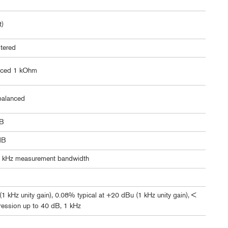
t)
ltered
nced 1 kOhm
balanced
dB
dB
2 kHz measurement bandwidth
1 kHz unity gain), 0.08% typical at +20 dBu (1 kHz unity gain), <
ession up to 40 dB, 1 kHz