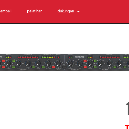
embeli
pelatihan
dukungan
Hubungi Kami
Pusat Bantuan 24/7
perangkat lunak
Unduhan
Garansi
registrasi produk
Layanan