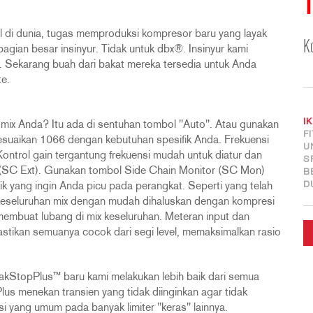
T
l di dunia, tugas memproduksi kompresor baru yang layak
K
agian besar insinyur. Tidak untuk dbx®. Insinyur kami
ia. Sekarang buah dari bakat mereka tersedia untuk Anda
e.
I
mix Anda? Itu ada di sentuhan tombol "Auto". Atau gunakan
F
esuaikan 1066 dengan kebutuhan spesifik Anda. Frekuensi
U
? Kontrol gain tergantung frekuensi mudah untuk diatur dan
S
i (SC Ext). Gunakan tombol Side Chain Monitor (SC Mon)
B
D
ik yang ingin Anda picu pada perangkat. Seperti yang telah
 keseluruhan mix dengan mudah dihaluskan dengan kompresi
membuat lubang di mix keseluruhan. Meteran input dan
tikan semuanya cocok dari segi level, memaksimalkan rasio
akStopPlus™ baru kami melakukan lebih baik dari semua
us menekan transien yang tidak diinginkan agar tidak
i yang umum pada banyak limiter "keras" lainnya.