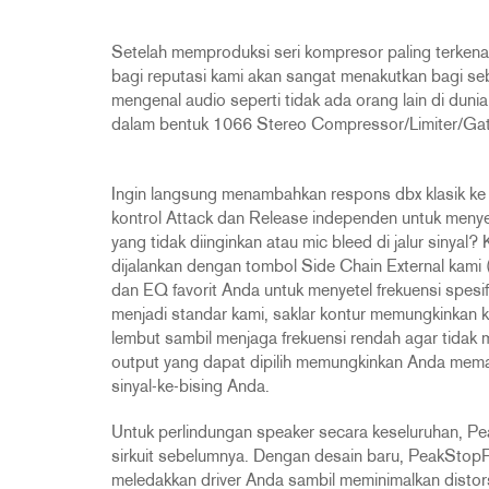
2231
RTA-M
iEQ15
PS6
Setelah memproduksi seri kompresor paling terkena
iEQ31
Di1
bagi reputasi kami akan sangat menakutkan bagi seb
mengenal audio seperti tidak ada orang lain di dun
530
DJDI
dalam bentuk 1066 Stereo Compressor/Limiter/Gat
CT-2
CT-3
Ingin langsung menambahkan respons dbx klasik ke 
DI4
kontrol Attack dan Release independen untuk meny
yang tidak diinginkan atau mic bleed di jalur sinyal
dijalankan dengan tombol Side Chain External kam
dan EQ favorit Anda untuk menyetel frekuensi spesif
menjadi standar kami, saklar kontur memungkinkan
lembut sambil menjaga frekuensi rendah agar tidak 
output yang dapat dipilih memungkinkan Anda memas
sinyal-ke-bising Anda.
Untuk perlindungan speaker secara keseluruhan, Pe
sirkuit sebelumnya. Dengan desain baru, PeakStopPl
meledakkan driver Anda sambil meminimalkan distors