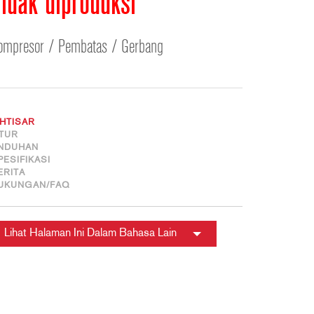
idak diproduksi
ខ្មែរ
한국어
ompresor / Pembatas / Gerbang
Nederlan
Polski
Portuguê
Português
KHTISAR
Svenska
ITUR
NDUHAN
ภาษาไทย
PESIFIKASI
Türkçe
ERITA
UKUNGAN/FAQ
Tiếng Việ
中文
Lihat Halaman Ini Dalam Bahasa Lain