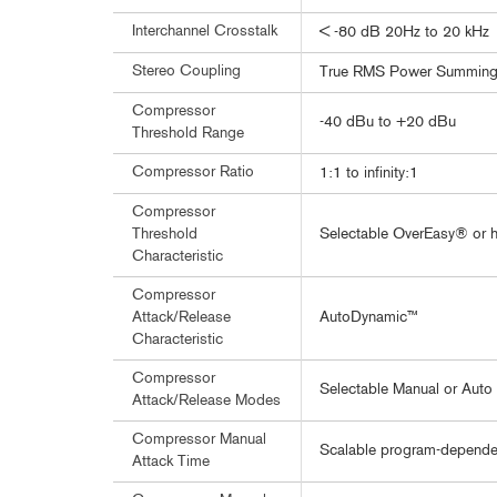
Interchannel Crosstalk
< -80 dB 20Hz to 20 kHz
Stereo Coupling
True RMS Power Summin
Compressor
-40 dBu to +20 dBu
Threshold Range
Compressor Ratio
1:1 to infinity:1
Compressor
Selectable OverEasy® or h
Threshold
Characteristic
Compressor
AutoDynamic™
Attack/Release
Characteristic
Compressor
Selectable Manual or Auto
Attack/Release Modes
Compressor Manual
Scalable program-depende
Attack Time