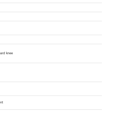
g
ard knee
nt