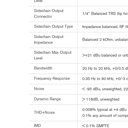
Level
Sidechain Output
1/4" Balanced TRS (tip ho
Connector
Sidechain Output Type
Impedance balanced, RF fi
Sidechain Output
Balanced 2 kOhm, unbala
Impedance
Sidechain Max Output
>+21 dBu balanced or un
Level
Bandwidth
20 Hz to 20 kHz, +0/0.5 
Frequency Response
0.35 Hz to 90 kHz, +0/-3 
Noise
< -95 dBu, unweighted, 2
Dynamic Range
> 118dB, unweighted
0.008% typical at +4 dBu (
THD+Noise
0.1% any amount of compr
IMD
< 0.1% SMPTE