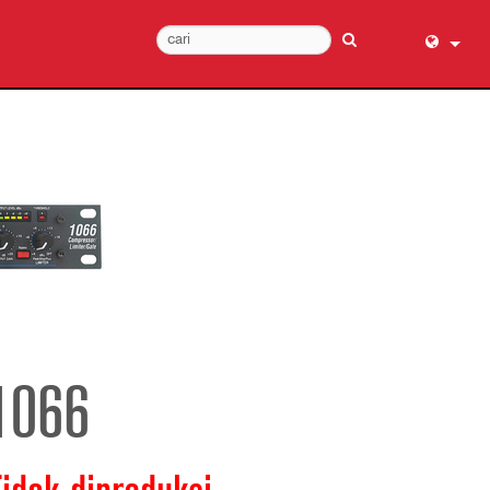
English (
عربي
Dansk
Deutsch
Ελληνι
Español
Français
עברית
हिन्दी
1066
Bahasa I
Italiano
日本語