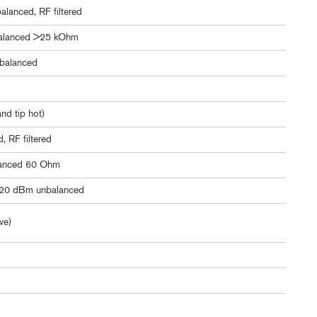
alanced, RF filtered
alanced >25 kOhm
balanced
nd tip hot)
 RF filtered
lanced 60 Ohm
+20 dBm unbalanced
ve)