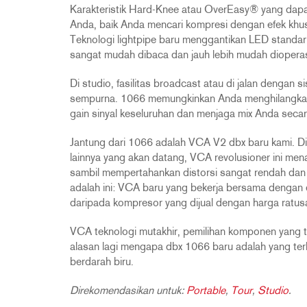
Karakteristik Hard-Knee atau OverEasy® yang dapat
Anda, baik Anda mencari kompresi dengan efek khu
Teknologi lightpipe baru menggantikan LED standar
sangat mudah dibaca dan jauh lebih mudah dioperas
Di studio, fasilitas broadcast atau di jalan dengan
sempurna. 1066 memungkinkan Anda menghilangkan si
gain sinyal keseluruhan dan menjaga mix Anda seca
Jantung dari 1066 adalah VCA V2 dbx baru kami. D
lainnya yang akan datang, VCA revolusioner ini mena
sambil mempertahankan distorsi sangat rendah dan ka
adalah ini: VCA baru yang bekerja bersama dengan 
daripada kompresor yang dijual dengan harga ratusa
VCA teknologi mutakhir, pemilihan komponen yang te
alasan lagi mengapa dbx 1066 baru adalah yang te
berdarah biru.
Direkomendasikan untuk:
Portable
,
Tour
,
Studio
.