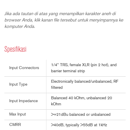
Jika ada tautan di atas yang menampilkan karakter aneh di
browser Anda, klik kanan file tersebut untuk menyimpannya ke
komputer Anda.
Spesifikasi
1/4" TRS, female XLR (pin 2 hot), and
Input Connectors
barrier terminal strip
Electronically balanced/unbalanced, RF
Input Type
filtered
Balanced 40 kOhm, unbalanced 20
Input Impedance
kOhm
Max Input
>+21dBu balanced or unbalanced
CMRR
>40dB, typically >55dB at 1kHz