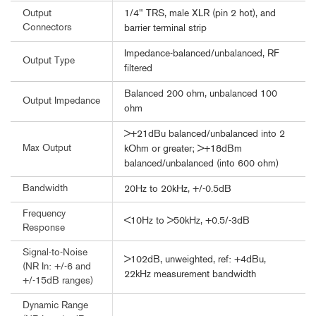
1/4" TRS, male XLR (pin 2 hot), and
Output
Connectors
barrier terminal strip
Impedance-balanced/unbalanced, RF
Output Type
filtered
Balanced 200 ohm, unbalanced 100
Output Impedance
ohm
>+21dBu balanced/unbalanced into 2
Max Output
kOhm or greater; >+18dBm
balanced/unbalanced (into 600 ohm)
Bandwidth
20Hz to 20kHz, +/-0.5dB
Frequency
<10Hz to >50kHz, +0.5/-3dB
Response
Signal-to-Noise
>102dB, unweighted, ref: +4dBu,
(NR In: +/-6 and
22kHz measurement bandwidth
+/-15dB ranges)
Dynamic Range