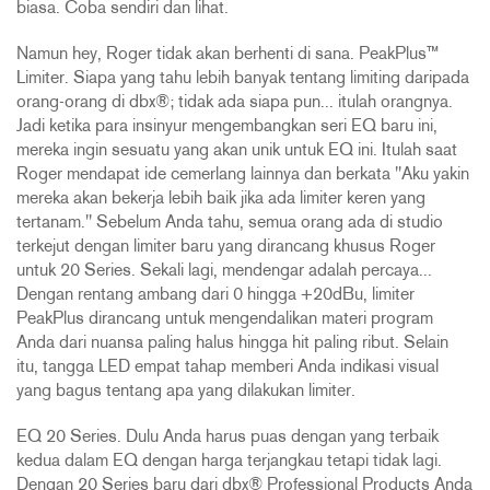
biasa. Coba sendiri dan lihat.
Namun hey, Roger tidak akan berhenti di sana. PeakPlus™
Limiter. Siapa yang tahu lebih banyak tentang limiting daripada
orang-orang di dbx®; tidak ada siapa pun... itulah orangnya.
Jadi ketika para insinyur mengembangkan seri EQ baru ini,
mereka ingin sesuatu yang akan unik untuk EQ ini. Itulah saat
Roger mendapat ide cemerlang lainnya dan berkata "Aku yakin
mereka akan bekerja lebih baik jika ada limiter keren yang
tertanam." Sebelum Anda tahu, semua orang ada di studio
terkejut dengan limiter baru yang dirancang khusus Roger
untuk 20 Series. Sekali lagi, mendengar adalah percaya...
Dengan rentang ambang dari 0 hingga +20dBu, limiter
PeakPlus dirancang untuk mengendalikan materi program
Anda dari nuansa paling halus hingga hit paling ribut. Selain
itu, tangga LED empat tahap memberi Anda indikasi visual
yang bagus tentang apa yang dilakukan limiter.
EQ 20 Series. Dulu Anda harus puas dengan yang terbaik
kedua dalam EQ dengan harga terjangkau tetapi tidak lagi.
Dengan 20 Series baru dari dbx® Professional Products Anda