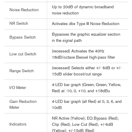
Up to 20dB of dynamic broadband
Noise Reduction
noise reduction
NR Switch
Activates dbx Type III Noise Reduction
Bypasses the graphic equalizer section
Bypass Switch
in the signal path
(recessed) Activates the 40Hz
Low cut Switch
18dB/octave Bessel high-pass filter
(recessed) Selects either +/- 6dB or +/-
Range Switch
15dB slider boost/cut range
4-LED bar graph (Green, Green, Yellow,
I/O Meter
Red) at -10, 0, +10, and +18dBu
4-LED bar graph (all Red) at 0, 3, 6, and
Gain Reduction
Meter
10dB
NR Active (Yellow); EQ Bypass (Red);
Indicators
Clip (Red); Low Cut (Red); +/-6dB
(Yellow); +/-15dB (Red)