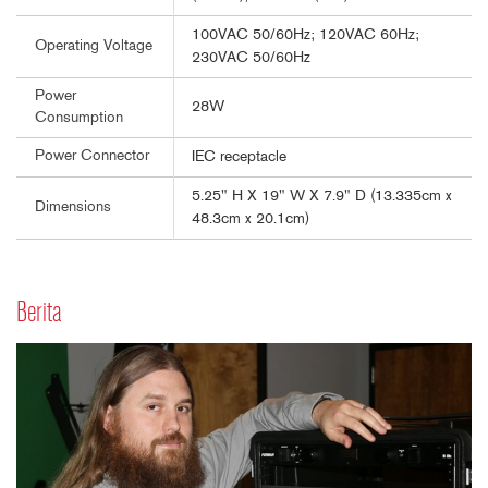
100VAC 50/60Hz; 120VAC 60Hz;
Operating Voltage
230VAC 50/60Hz
Power
28W
Consumption
Power Connector
IEC receptacle
5.25" H X 19" W X 7.9" D (13.335cm x
Dimensions
48.3cm x 20.1cm)
Berita