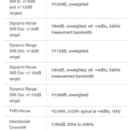
(NR In: +/-6dB
>120dB, unweighted
and +/-15dB
ranges)
Signal-to-Noise
>94dB, unweighted, ref: +4dBu, 22kHz
(NR Out: +/-6dB
measurment bandwidth
range)
Dynamic Range
>112dB, unweighted
(NR Out: +/-6dB
range)
Signal-to-Noise
>90dB, unweighted, ref: +4dBu, 22kHz
(NR Out: +/-15dB
measurement bandwidth
range)
Dynamic Range
>108dB, unweighted
(NR Out: +/-15dB
range)
THD+Noise
<0.04%, 0.02% typical at +4dBu, 1kHz
Interchannel
<-80dB, 20Hz to 20kHz
Crosstalk