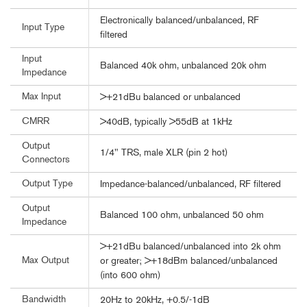
Electronically balanced/unbalanced, RF
Input Type
filtered
Input
Balanced 40k ohm, unbalanced 20k ohm
Impedance
Max Input
>+21dBu balanced or unbalanced
CMRR
>40dB, typically >55dB at 1kHz
Output
1/4" TRS, male XLR (pin 2 hot)
Connectors
Output Type
Impedance-balanced/unbalanced, RF filtered
Output
Balanced 100 ohm, unbalanced 50 ohm
Impedance
>+21dBu balanced/unbalanced into 2k ohm
Max Output
or greater; >+18dBm balanced/unbalanced
(into 600 ohm)
Bandwidth
20Hz to 20kHz, +0.5/-1dB