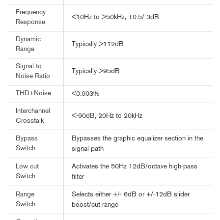
Frequency
<10Hz to >50kHz, +0.5/-3dB
Response
Dynamic
Typically >112dB
Range
Signal to
Typically >95dB
Noise Ratio
THD+Noise
<0.003%
Interchannel
<-90dB, 20Hz to 20kHz
Crosstalk
Bypasses the graphic equalizer section in the
Bypass
Switch
signal path
Activates the 50Hz 12dB/octave high-pass
Low cut
Switch
filter
Selects either +/- 6dB or +/-12dB slider
Range
Switch
boost/cut range