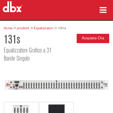
prodotti
home
>
prodotti
>
Equalizzatori
>
131s
131s
Casi di studio
Acquista Ora
dove acquistare
Equalizzatore Grafico a 31
Bande Singolo
formazione
supporto
Lingua/Regione