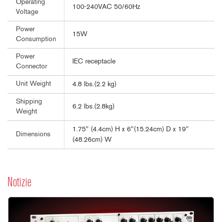
Operating
100-240VAC 50/60Hz
Voltage
Power
15W
Consumption
Power
IEC receptacle
Connector
Unit Weight
4.8 lbs.(2.2 kg)
Shipping
6.2 lbs.(2.8kg)
Weight
1.75" (4.4cm) H x 6"(15.24cm) D x 19"
Dimensions
(48.26cm) W
Notizie