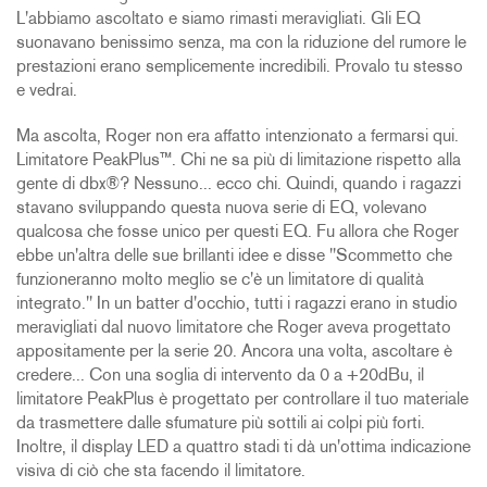
L'abbiamo ascoltato e siamo rimasti meravigliati. Gli EQ
suonavano benissimo senza, ma con la riduzione del rumore le
prestazioni erano semplicemente incredibili. Provalo tu stesso
e vedrai.
Ma ascolta, Roger non era affatto intenzionato a fermarsi qui.
Limitatore PeakPlus™. Chi ne sa più di limitazione rispetto alla
gente di dbx®? Nessuno... ecco chi. Quindi, quando i ragazzi
stavano sviluppando questa nuova serie di EQ, volevano
qualcosa che fosse unico per questi EQ. Fu allora che Roger
ebbe un'altra delle sue brillanti idee e disse "Scommetto che
funzioneranno molto meglio se c'è un limitatore di qualità
integrato." In un batter d'occhio, tutti i ragazzi erano in studio
meravigliati dal nuovo limitatore che Roger aveva progettato
appositamente per la serie 20. Ancora una volta, ascoltare è
credere... Con una soglia di intervento da 0 a +20dBu, il
limitatore PeakPlus è progettato per controllare il tuo materiale
da trasmettere dalle sfumature più sottili ai colpi più forti.
Inoltre, il display LED a quattro stadi ti dà un'ottima indicazione
visiva di ciò che sta facendo il limitatore.