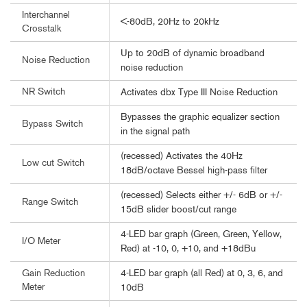
Interchannel
<-80dB, 20Hz to 20kHz
Crosstalk
Up to 20dB of dynamic broadband
Noise Reduction
noise reduction
NR Switch
Activates dbx Type III Noise Reduction
Bypasses the graphic equalizer section
Bypass Switch
in the signal path
(recessed) Activates the 40Hz
Low cut Switch
18dB/octave Bessel high-pass filter
(recessed) Selects either +/- 6dB or +/-
Range Switch
15dB slider boost/cut range
4-LED bar graph (Green, Green, Yellow,
I/O Meter
Red) at -10, 0, +10, and +18dBu
4-LED bar graph (all Red) at 0, 3, 6, and
Gain Reduction
Meter
10dB