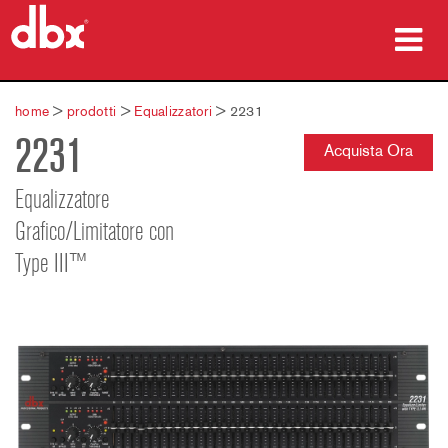
prodotti
home
>
prodotti
>
Equalizzatori
>
2231
2231
Casi di studio
Acquista Ora
dove acquistare
Equalizzatore
Grafico/Limitatore con
formazione
Type III™
supporto
Lingua/Regione