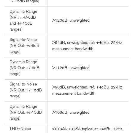
+/-15dB ranges)
Dynamic Range
(NR In: +/-6dB
>120dB, unweighted
and +/-15dB
ranges)
Signal-to-Noise
>94dB, unweighted, ref: +4dBu, 22kHz
(NR Out: +/-6dB
measurment bandwidth
range)
Dynamic Range
>112dB, unweighted
(NR Out: +/-6dB
range)
Signal-to-Noise
>90dB, unweighted, ref: +4dBu, 22kHz
(NR Out: +/-15dB
measurement bandwidth
range)
Dynamic Range
>108dB, unweighted
(NR Out: +/-15dB
range)
THD+Noise
<0.04%, 0.02% typical at +4dBu, 1kHz