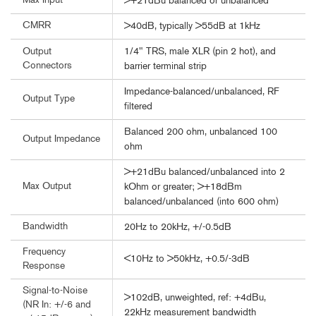
Max Input
>+21dBu balanced or unbalanced
CMRR
>40dB, typically >55dB at 1kHz
1/4" TRS, male XLR (pin 2 hot), and
Output
Connectors
barrier terminal strip
Impedance-balanced/unbalanced, RF
Output Type
filtered
Balanced 200 ohm, unbalanced 100
Output Impedance
ohm
>+21dBu balanced/unbalanced into 2
Max Output
kOhm or greater; >+18dBm
balanced/unbalanced (into 600 ohm)
Bandwidth
20Hz to 20kHz, +/-0.5dB
Frequency
<10Hz to >50kHz, +0.5/-3dB
Response
Signal-to-Noise
>102dB, unweighted, ref: +4dBu,
(NR In: +/-6 and
22kHz measurement bandwidth