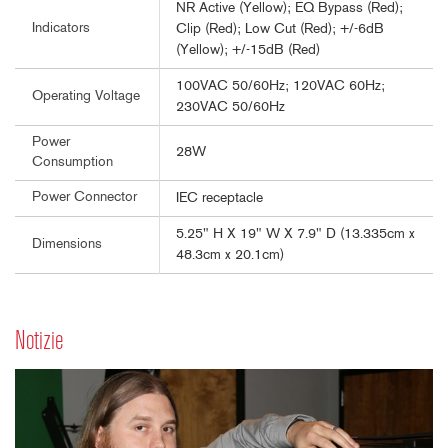
NR Active (Yellow); EQ Bypass (Red);
Indicators
Clip (Red); Low Cut (Red); +/-6dB
(Yellow); +/-15dB (Red)
100VAC 50/60Hz; 120VAC 60Hz;
Operating Voltage
230VAC 50/60Hz
Power
28W
Consumption
Power Connector
IEC receptacle
5.25" H X 19" W X 7.9" D (13.335cm x
Dimensions
48.3cm x 20.1cm)
Notizie