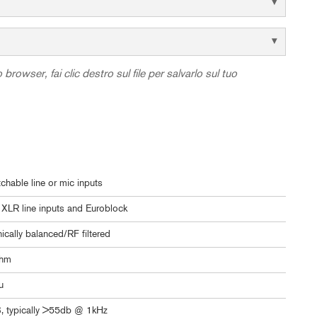
browser, fai clic destro sul file per salvarlo sul tuo
tchable line or mic inputs
XLR line inputs and Euroblock
nically balanced/RF filtered
ohm
u
, typically >55db @ 1kHz