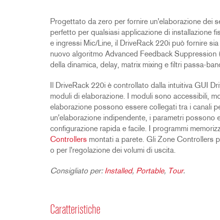
2231
RTA-M
iEQ15
PS6
Progettato da zero per fornire un'elaborazione dei se
perfetto per qualsiasi applicazione di installazione 
iEQ31
Di1
e ingressi Mic/Line, il DriveRack 220i può fornire si
530
DJDI
nuovo algoritmo Advanced Feedback Suppression (A
CT-2
della dinamica, delay, matrix mixing e filtri passa-ba
CT-3
Il DriveRack 220i è controllato dalla intuitiva GUI 
DI4
moduli di elaborazione. I moduli sono accessibili, mo
elaborazione possono essere collegati tra i canali 
un'elaborazione indipendente, i parametri possono es
configurazione rapida e facile. I programmi memorizz
Controllers
montati a parete. Gli Zone Controllers po
o per l'regolazione dei volumi di uscita.
Consigliato per:
Installed
,
Portable
,
Tour
.
Caratteristiche