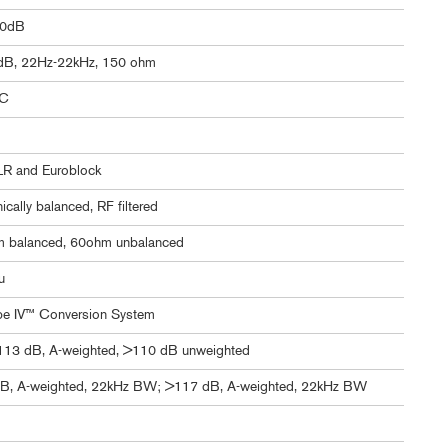
60dB
dB, 22Hz-22kHz, 150 ohm
C
LR and Euroblock
nically balanced, RF filtered
 balanced, 60ohm unbalanced
u
pe IV™ Conversion System
>113 dB, A-weighted, >110 dB unweighted
B, A-weighted, 22kHz BW; >117 dB, A-weighted, 22kHz BW