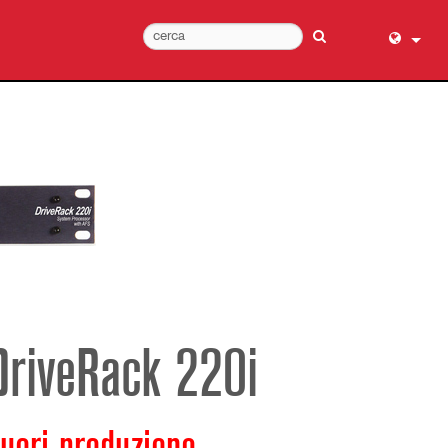
English (
عربي
Dansk
Deutsch
Ελληνι
Español
Français
עברית
हिन्दी
DriveRack 220i
Bahasa I
Italiano
日本語