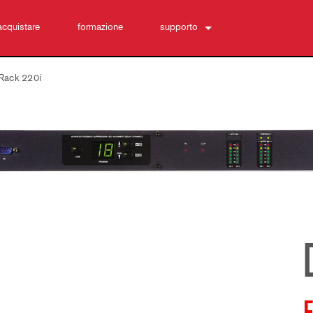
acquistare
formazione
supporto
Contattaci
Rack 220i
Centro di assistenza 24/7
software
Download
Garanzia
registrazione del prodotto
Assistenza