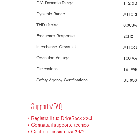
D/A Dynamic Range
112 dB
Dynamic Range
>110 d
THD+Noise
0.003% 
Frequency Response
20Hz –
Interchannel Crosstalk
>110dB,
Operating Voltage
100 VA
Dimensions
19” Wid
Safety Agency Certifications
UL 650
Supporto/FAQ
Registra il tuo DriveRack 220i
Contatta il supporto tecnico
Centro di assistenza 24/7