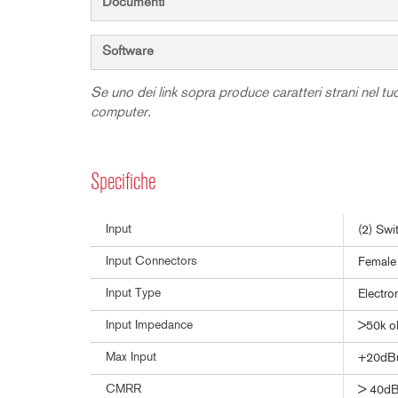
Documenti
Software
Se uno dei link sopra produce caratteri strani nel tuo 
computer.
Specifiche
Input
(2) Swi
Input Connectors
Female 
Input Type
Electro
Input Impedance
>50k 
Max Input
+20dB
CMRR
> 40dB