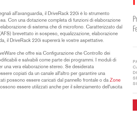
F
gnali all'avanguardia, il DriveRack 220i è lo strumento
P
fissa. Con una dotazione completa di funzioni di elaborazione
a elaborazione di sistema che di microfono. Caratterizzato dal
F
FS) brevettato in sospeso, equalizzazione, elaborazione
nda, il DriveRack 220i supererà le vostre aspettative.
DriveWare che offre sia Configurazione che Controllo dei
dificabili e salvabili come parte dei programmi. I moduli di
P
per una vera elaborazione stereo. Se desiderata
C
D
sere copiati da un canale all'altro per garantire una
S
ati possono essere caricati dal pannello frontale o da
Zone
S
ssono essere utilizzati anche per il silenziamento dell'uscita