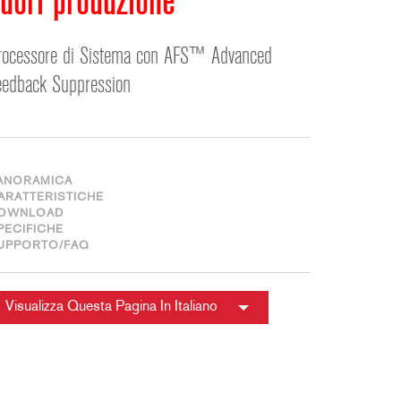
uori produzione
ខ្មែរ
한국어
rocessore di Sistema con AFS™ Advanced
Nederlan
eedback Suppression
Polski
Portuguê
Português
Svenska
ANORAMICA
ภาษาไทย
ARATTERISTICHE
OWNLOAD
Türkçe
PECIFICHE
UPPORTO/FAQ
Tiếng Việ
中文
Visualizza Questa Pagina In Italiano