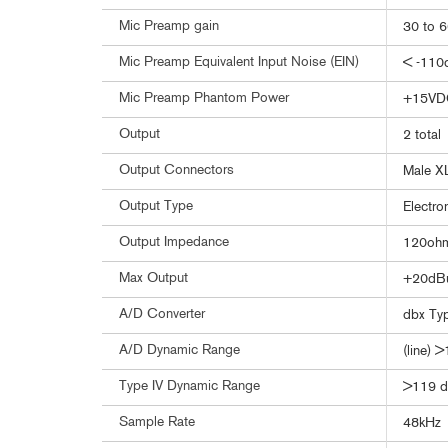
Mic Preamp gain
30 to 
Mic Preamp Equivalent Input Noise (EIN)
< -110
Mic Preamp Phantom Power
+15VD
Output
2 total
Output Connectors
Male X
Output Type
Electro
Output Impedance
120ohm
Max Output
+20dB
A/D Converter
dbx Ty
A/D Dynamic Range
(line) 
Type IV Dynamic Range
>119 d
Sample Rate
48kHz