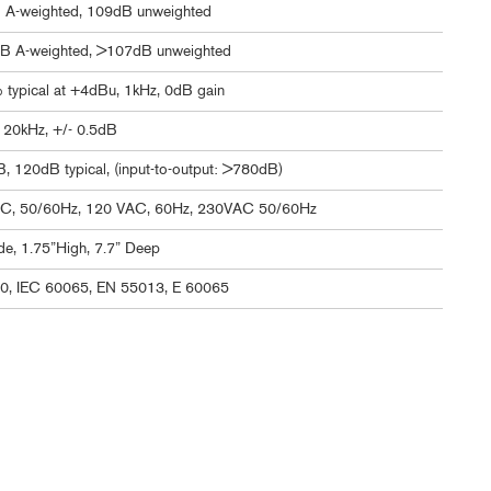
 A-weighted, 109dB unweighted
B A-weighted, >107dB unweighted
typical at +4dBu, 1kHz, 0dB gain
 20kHz, +/- 0.5dB
 120dB typical, (input-to-output: >780dB)
C, 50/60Hz, 120 VAC, 60Hz, 230VAC 50/60Hz
e, 1.75”High, 7.7” Deep
0, IEC 60065, EN 55013, E 60065