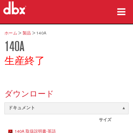
製品
ホーム
>
製品
>
140A
140A
導入事例
購入先
生産終了
トレーニング
サポート
ダウンロード
ドキュメント
言語/地域
サイズ
140A 取扱説明書-英語