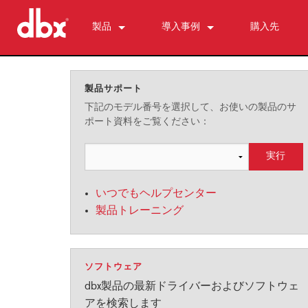
製品
導入事例
購入先
500 Series
510
ニュース
パーソナルモニターコントロール
520
PMC16
製品サポート
ZonePRO
530
TR1616
1260
下記のモデル番号を選択して、お使いの製品のサ
ポート資料をご覧ください：
フィードバック抑制
560A
PS6
1261
AFS2
マイクプリアンプ
580
1260m
DriveRack 260
286s
ダイナミクスプロセッサー
1261m
iEQ15
676
166xs
クロスオーバー
640
iEQ31
580
266xs
223s
いつでもヘルプセンター
イコライザー
641
560A
223xs
131s
製品トレーニング
サブハーモニック・シンセシス
640m
520
234s
215s
DriveRack 260
アクセサリー
641m
234xs
231s
DriveRack PA2
db10
ソフトウェア
生産終了製品
1215
510
db12
dbx製品の最新ドライバーおよびソフトウェ
1231
PB48
アを検索します