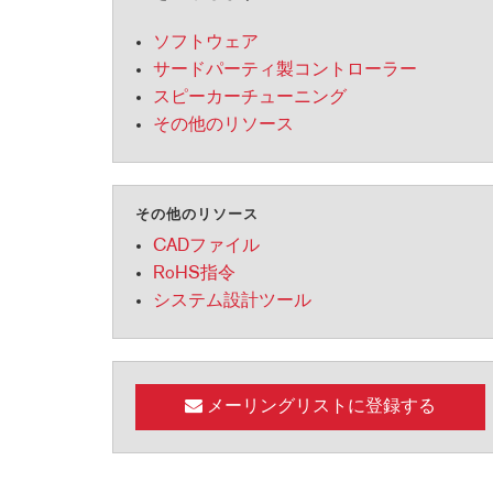
2231
RTA-M
iEQ15
PS6
ソフトウェア
サードパーティ製コントローラー
iEQ31
Di1
スピーカーチューニング
530
DJDI
その他のリソース
CT-2
CT-3
DI4
その他のリソース
CADファイル
RoHS指令
システム設計ツール
メーリングリストに登録する