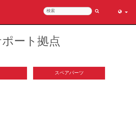
English (
عربي
サポート拠点
Dansk
Deutsch
Ελληνι
スペアパーツ
Español
Français
עברית
हिन्दी
Bahasa I
Italiano
日本語