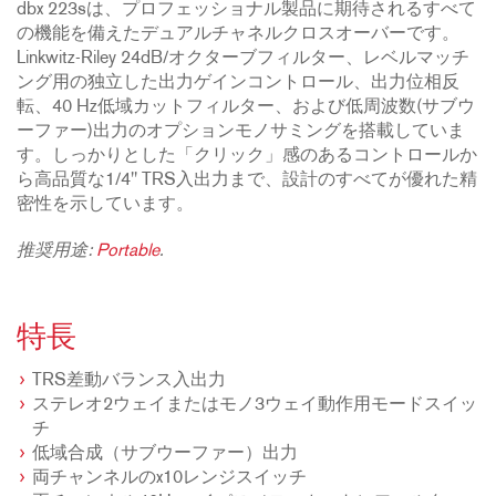
dbx 223sは、プロフェッショナル製品に期待されるすべて
の機能を備えたデュアルチャネルクロスオーバーです。
Linkwitz-Riley 24dB/オクターブフィルター、レベルマッチ
ング用の独立した出力ゲインコントロール、出力位相反
転、40 Hz低域カットフィルター、および低周波数(サブウ
ーファー)出力のオプションモノサミングを搭載していま
す。しっかりとした「クリック」感のあるコントロールか
ら高品質な1/4" TRS入出力まで、設計のすべてが優れた精
密性を示しています。
推奨用途:
Portable
.
特長
TRS差動バランス入出力
ステレオ2ウェイまたはモノ3ウェイ動作用モードスイッ
チ
低域合成（サブウーファー）出力
両チャンネルのx10レンジスイッチ