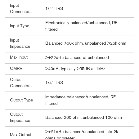
Input
1/4" TRS
Connectors
Electronically balanced/unbalanced, RF
Input Type
filtered
Input
Balanced >50k ohm, unbalanced >25k ohm
Impedance
Max Input
>+22dBu balanced or unbalanced
CMRR
>40dB, typically >55dB at 1kHz
Output
1/4" TRS
Connectors
Impedance-balanaced/unbalanced, RF
Output Type
filtered
Output
Balanced 200 ohm, unbalanced 100 ohm
Impedance
>+21dBu balanced/unbalanced into 2k
Max Output
ohms or greater