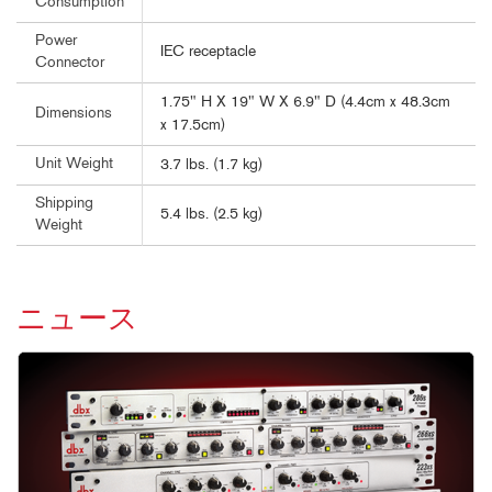
Consumption
Power
IEC receptacle
Connector
1.75" H X 19" W X 6.9" D (4.4cm x 48.3cm
Dimensions
x 17.5cm)
Unit Weight
3.7 lbs. (1.7 kg)
Shipping
5.4 lbs. (2.5 kg)
Weight
ニュース