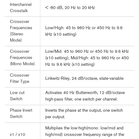
Interchannel
< -80 dB, 20 Hz to 20 kHz
Crosstalk
Crossover
Low/High: 45 to 960 Hz or 450 Hz to 9.6
Frequencies
(Stereo
kHz (x10 setting)
Mode)
Low/Mid: 45 to 960 Hz or 450 Hz to 9.6 kHz
Crossover
Frequencies
(x10 setting); Mid/High: 45 to 960 Hz or 450
(Mono Mode)
Hz to 9.6 kHz (x10 setting)
Crossover
Linkwitz-Riley, 24 dB/octave, state-variable
Filter Type
Activates 40 Hz Butterworth, 12 dB/octave
Low cut
Switch
high-pass filter, one switch per channel.
Inverts the phase at the output, one switch
Phase Invert
Switch
per output.
Multiplies the low-high(mono: low/mid and
high/mid) crossover frequency range of the
x1 / x10