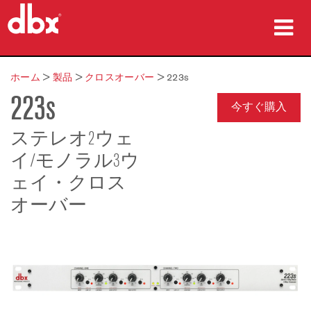
製品
ホーム
>
製品
>
クロスオーバー
>
223s
223s
導入事例
今すぐ購入
購入先
ステレオ2ウェ
イ/モノラル3ウ
トレーニング
ェイ・クロス
サポート
オーバー
言語/地域