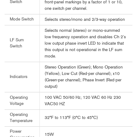
Switch
front-panel markings by a factor of 1 or 10,
one switch per channel.
Mode Switch
Selects stereo/mono and 2/3-way operation
Selects normal (stereo) or mono-summed
low frequency operation and disables Ch 2’s
LF Sum
low output phase invert LED to indicate that
Switch
this output is not operational in the LF sum
mode.
Stereo Operation (Green); Mono Operation
(Yellow); Low Cut (Red-per channel); x10
Indicators
(Green-per channel); Phase Invert (Red-per
output)
100 VAC 50/60 Hz; 120 VAC 60 Hz 230
Operating
Voltage
VAC50 HZ
Operating
32°F to 113°F (0°C to 45°C)
Temperature
Power
15W