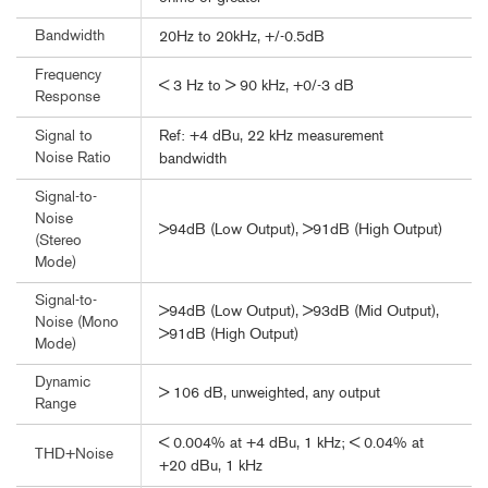
Bandwidth
20Hz to 20kHz, +/-0.5dB
Frequency
< 3 Hz to > 90 kHz, +0/-3 dB
Response
Ref: +4 dBu, 22 kHz measurement
Signal to
Noise Ratio
bandwidth
Signal-to-
Noise
>94dB (Low Output), >91dB (High Output)
(Stereo
Mode)
Signal-to-
>94dB (Low Output), >93dB (Mid Output),
Noise (Mono
>91dB (High Output)
Mode)
Dynamic
> 106 dB, unweighted, any output
Range
< 0.004% at +4 dBu, 1 kHz; < 0.04% at
THD+Noise
+20 dBu, 1 kHz