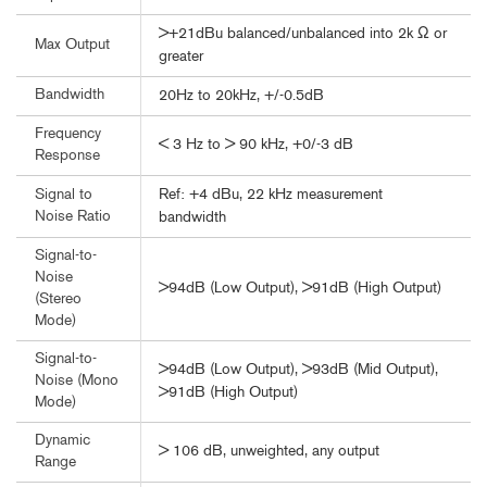
>+21dBu balanced/unbalanced into 2k Ω or
Max Output
greater
Bandwidth
20Hz to 20kHz, +/-0.5dB
Frequency
< 3 Hz to > 90 kHz, +0/-3 dB
Response
Ref: +4 dBu, 22 kHz measurement
Signal to
Noise Ratio
bandwidth
Signal-to-
Noise
>94dB (Low Output), >91dB (High Output)
(Stereo
Mode)
Signal-to-
>94dB (Low Output), >93dB (Mid Output),
Noise (Mono
>91dB (High Output)
Mode)
Dynamic
> 106 dB, unweighted, any output
Range