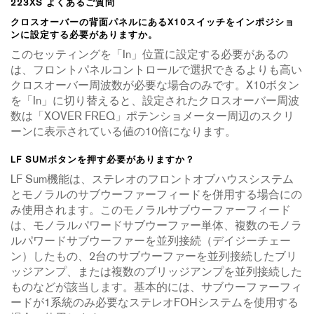
223XS よくあるご質問
クロスオーバーの背面パネルにあるX10スイッチをインポジショ
ンに設定する必要がありますか。
このセッティングを「In」位置に設定する必要があるの
は、フロントパネルコントロールで選択できるよりも高い
クロスオーバー周波数が必要な場合のみです。X10ボタン
を「In」に切り替えると、設定されたクロスオーバー周波
数は「XOVER FREQ」ポテンショメーター周辺のスクリ
ーンに表示されている値の10倍になります。
LF SUMボタンを押す必要がありますか？
LF Sum機能は、ステレオのフロントオブハウスシステム
とモノラルのサブウーファーフィードを併用する場合にの
み使用されます。このモノラルサブウーファーフィード
は、モノラルパワードサブウーファー単体、複数のモノラ
ルパワードサブウーファーを並列接続（デイジーチェー
ン）したもの、2台のサブウーファーを並列接続したブリ
ッジアンプ、または複数のブリッジアンプを並列接続した
ものなどが該当します。基本的には、サブウーファーフィ
ードが1系統のみ必要なステレオFOHシステムを使用する