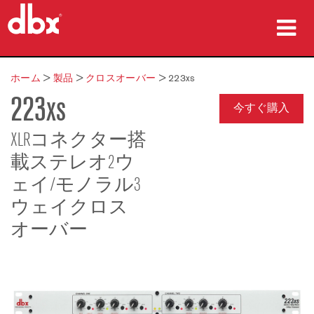
製品
ホーム
>
製品
>
クロスオーバー
>
223xs
223xs
導入事例
今すぐ購入
購入先
XLRコネクター搭
載ステレオ2ウ
トレーニング
ェイ/モノラル3
サポート
ウェイクロス
オーバー
言語/地域