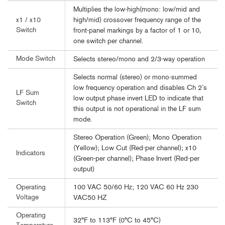
Multiplies the low-high(mono: low/mid and
high/mid) crossover frequency range of the
x1 / x10
Switch
front-panel markings by a factor of 1 or 10,
one switch per channel.
Mode Switch
Selects stereo/mono and 2/3-way operation
Selects normal (stereo) or mono-summed
low frequency operation and disables Ch 2’s
LF Sum
low output phase invert LED to indicate that
Switch
this output is not operational in the LF sum
mode.
Stereo Operation (Green); Mono Operation
(Yellow); Low Cut (Red-per channel); x10
Indicators
(Green-per channel); Phase Invert (Red-per
output)
100 VAC 50/60 Hz; 120 VAC 60 Hz 230
Operating
Voltage
VAC50 HZ
Operating
32°F to 113°F (0°C to 45°C)