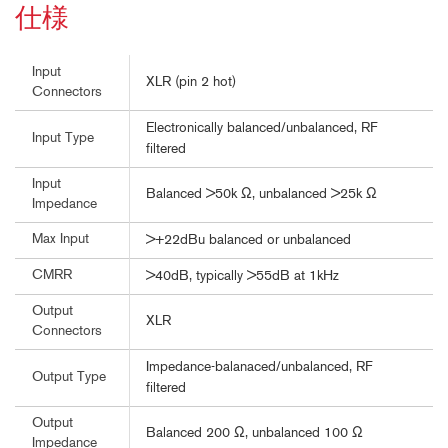
仕様
Input
XLR (pin 2 hot)
Connectors
Electronically balanced/unbalanced, RF
Input Type
filtered
Input
Balanced >50k Ω, unbalanced >25k Ω
Impedance
Max Input
>+22dBu balanced or unbalanced
CMRR
>40dB, typically >55dB at 1kHz
Output
XLR
Connectors
Impedance-balanaced/unbalanced, RF
Output Type
filtered
Output
Balanced 200 Ω, unbalanced 100 Ω
Impedance