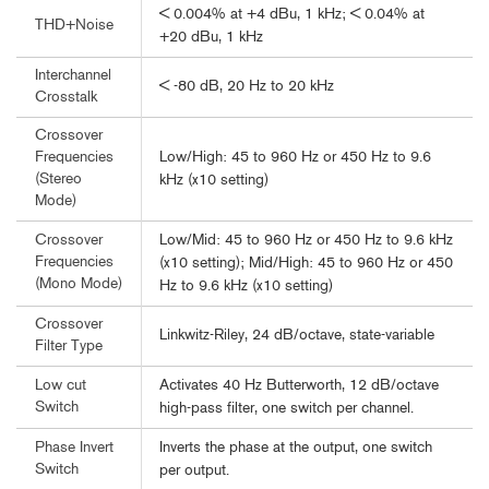
< 0.004% at +4 dBu, 1 kHz; < 0.04% at
THD+Noise
+20 dBu, 1 kHz
Interchannel
< -80 dB, 20 Hz to 20 kHz
Crosstalk
Crossover
Low/High: 45 to 960 Hz or 450 Hz to 9.6
Frequencies
(Stereo
kHz (x10 setting)
Mode)
Low/Mid: 45 to 960 Hz or 450 Hz to 9.6 kHz
Crossover
Frequencies
(x10 setting); Mid/High: 45 to 960 Hz or 450
(Mono Mode)
Hz to 9.6 kHz (x10 setting)
Crossover
Linkwitz-Riley, 24 dB/octave, state-variable
Filter Type
Activates 40 Hz Butterworth, 12 dB/octave
Low cut
Switch
high-pass filter, one switch per channel.
Inverts the phase at the output, one switch
Phase Invert
Switch
per output.