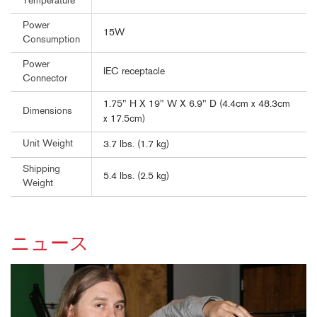
Temperature
Power
15W
Consumption
Power
IEC receptacle
Connector
1.75" H X 19" W X 6.9" D (4.4cm x 48.3cm
Dimensions
x 17.5cm)
Unit Weight
3.7 lbs. (1.7 kg)
Shipping
5.4 lbs. (2.5 kg)
Weight
ニュース