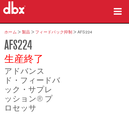
製品
ホーム
>
製品
>
フィードバック抑制
>
AFS224
AFS224
導入事例
購入先
生産終了
トレーニング
アドバンス
ド・フィードバ
サポート
ック・サプレ
ッション® プ
ロセッサ
言語/地域