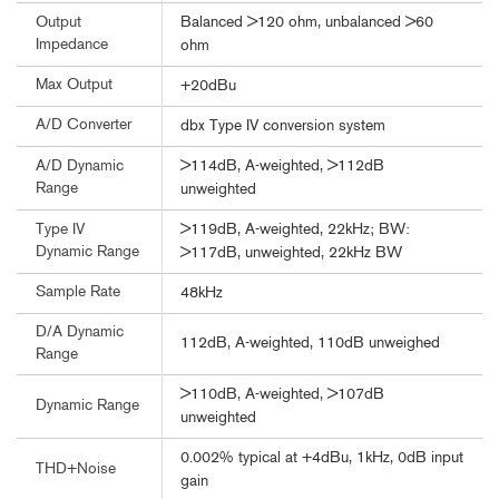
Balanced >120 ohm, unbalanced >60
Output
Impedance
ohm
Max Output
+20dBu
A/D Converter
dbx Type IV conversion system
>114dB, A-weighted, >112dB
A/D Dynamic
Range
unweighted
>119dB, A-weighted, 22kHz; BW:
Type IV
Dynamic Range
>117dB, unweighted, 22kHz BW
Sample Rate
48kHz
D/A Dynamic
112dB, A-weighted, 110dB unweighed
Range
>110dB, A-weighted, >107dB
Dynamic Range
unweighted
0.002% typical at +4dBu, 1kHz, 0dB input
THD+Noise
gain