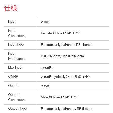
仕様
Input
2 total
Input
Female XLR ad 1/4" TRS
Connectors
Input Type
Electronically bal/unbal RF filtered
Input
Bal 40k ohm, unbal 20k ohm
Impedance
Max Input
+20dBu
CMRR
>40dB, typically >55dB @ 1kHz
Output
2 total
Output
Male XLR and 1/4" TRS
Connectors
Output Type
Electronically bal/unbal, RF filtered