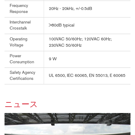
Frequency
20Hz - 20kHz, +/-0.5dB
Response
Interchannel
>80dB typical
Crosstalk
100VAC 50/60Hz; 120VAC 60Hz;
Operating
Voltage
230VAC 50/60Hz
Power
9 W
Consumption
Safety Agency
UL 6500, IEC 60065, EN 55013, E 60065
Certifications
ニュース