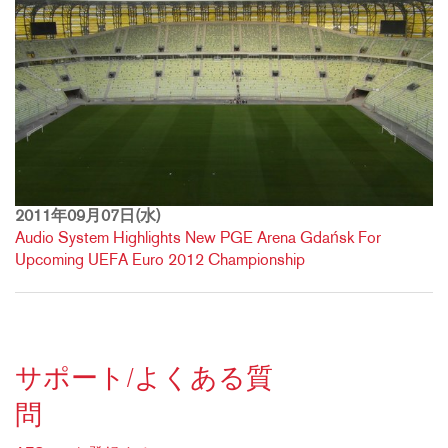
2011年09月07日(水)
Audio System Highlights New PGE Arena Gdańsk For
Upcoming UEFA Euro 2012 Championship
サポート/よくある質
問