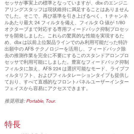
セッサが事実上の標準となっていますが、dbx のエンジニ
アリングスタッフは現状維持に満足することはありません
でした。そこで、再び基準を引き上げるべく、1 チャンネ
ルあたり最大 24 フィルタを備え、フィルタ Q 値が 1/80
オクターブまで対応する専用フィードバック抑制プロセッ
サを開発しました。これらの驚異的な性能を実現するた
め、dbx は以前上位製品ラインでのみ利用可能だった特許
出願中の AFS テクノロジーを活用し、フィードバック除
去の推測作業を完全に不要にするこのスタンドアロンプロ
セッサで利用可能にしました。豊富なフィードバック抑制
フィルタに加え、AFS 224 は選択可能なモード、ライブフ
ィルタリフト、およびフィルタレーションタイプも提供し
ており、すべて直感的なフロントパネルユーザーインター
フェイスから容易にアクセスできます。
推奨用途:
Portable
,
Tour
.
特長