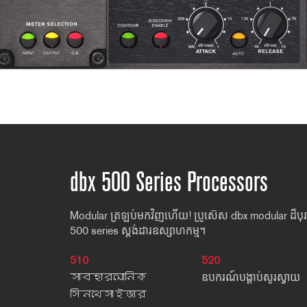
dbx 500 Series Processors
Modular ត្រឡប់មកវិញហើយ! ប្រូស៊េស dbx modular ដ៏បុរាណ
500 series ស្តង់ដារឧស្សាហកម្ម។
510
520
সাবহারমোনিক
ឧបករណ៍បង្ដាប់សូរស្វាយ
সিনথেসাইজার