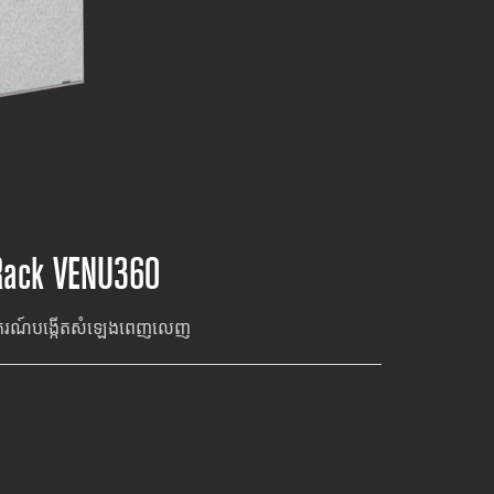
Rack VENU360
រងឧបករណ៍បង្កើតសំឡេងពេញលេញ