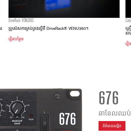
DriveRack VENU360
Cabl
ារ
ប្រូស៊េស​ការ​គ្រប់គ្រង​ស្ពីគឺ DriveRack® VENU360។
គ្
សមត
រៀនបន្ថែម
រៀន
676
ឆានែលឈប់ Pre
ព័ត៌មានលម្អិត