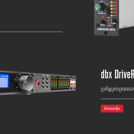
dbx Drive
ប្រព័ន្ធគ្រប់គ្
ព័ត៌មានលម្អិត