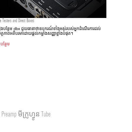
e Testers and Direct Boxes
រឿងបន្ថែម dbx ជួយធានាថាឧបករណ៍ទាំងអស់របស់អ្នកដំណើរការដល់
្ថភាពអតិបរមាដោយផ្តល់កម្លាំងសញ្ញាខ្លាំងបំផុត។
បន្ថែម
amp មីក្រូហ្វូន Tube