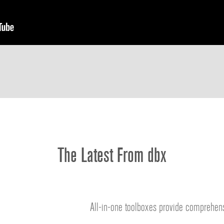
The Latest From dbx
oxes provide comprehensive digital audio processing, routing and tu