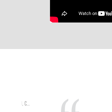
All-in-one toolb