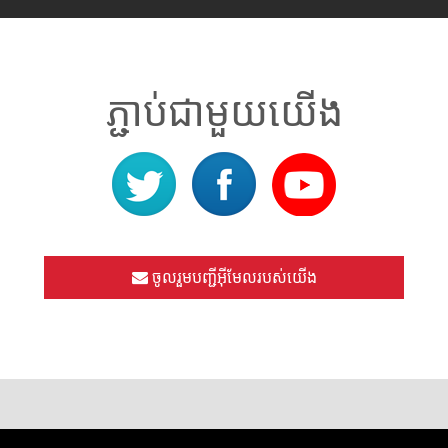
ភ្ជាប់ជាមួយយើង
ចូលរួមបញ្ជីអ៊ីមែលរបស់យើង