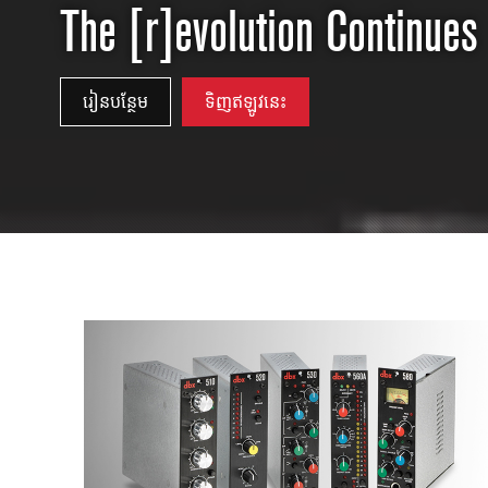
2231
RTA-M
The [r]evolution Continues
iEQ15
PS6
iEQ31
Di1
រៀនបន្ថែម
ទិញឥឡូវនេះ
530
DJDI
CT-2
CT-3
DI4