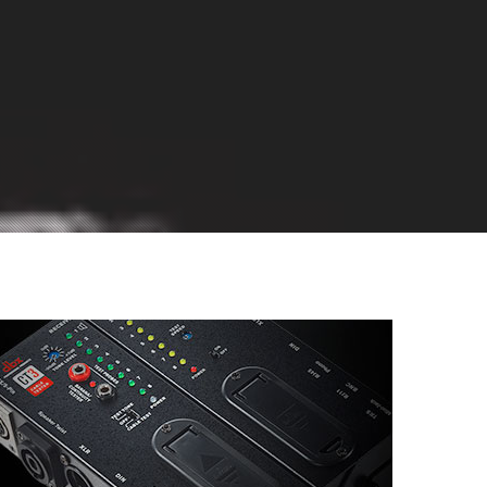
ខ្មែរ
한국어
Nederlan
Polski
Portuguê
Português
Svenska
ภาษาไทย
Türkçe
Tiếng Việ
中文