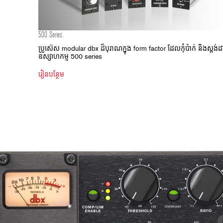
500 Series
ប្រូស៊េស modular dbx ដ៏បុរាណក្នុង form factor ដែលកុំប៉ាក់ និងស្តង់ដ
ឧស្សាហកម្ម 500 series
រៀនបន្ថែម