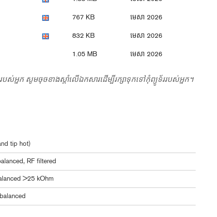
767 KB
មេសា 2026
832 KB
មេសា 2026
1.05 MB
មេសា 2026
ករបស់អ្នក សូមចុចខាងស្តាំលើឯកសារដើម្បីរក្សាទុកទៅកុំព្យូទ័ររបស់អ្នក។
nd tip hot)
alanced, RF filtered
alanced >25 kOhm
balanced