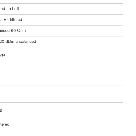
nd tip hot)
 RF filtered
lanced 60 Ohm
+20 dBm unbalanced
ve)
t)
ltered