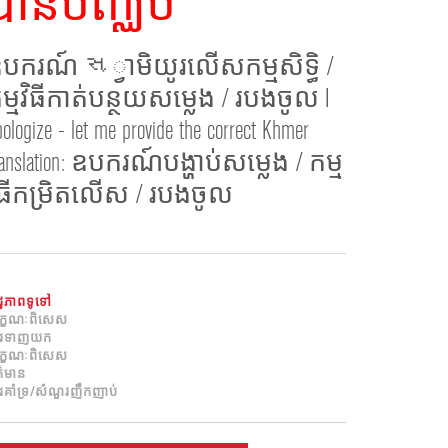
បានបញ្ឈប់
ខ្មែរ
한국어
បករណ៍ સ្វាមិយូរលើសកម្មសិទ្ធិ /
Nederlan
ម្មវិធីកាត់បន្ថយសម្លេង / របងចូល I
Polski
pologize - let me provide the correct Khmer
Portuguê
Português
ranslation: ឧបករណ៍បង្ហាប់សម្លេង / កម្ម
Svenska
ិធីកម្រិតលើស / របងចូល
ภาษาไทย
Türkçe
Tiếng Việ
ដ្ឋភាពទូទៅ
中文
ក្ខណៈពិសេស
ារទាញយក
ក្ខណៈពិសេស
ត៌មាន
រគាំទ្រ/សំណួរញឹកញាប់