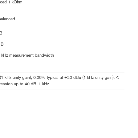
nced 1 kOhm
balanced
dB
dB
2 kHz measurement bandwidth
1 kHz unity gain), 0.08% typical at +20 dBu (1 kHz unity gain), <
ession up to 40 dB, 1 kHz
g