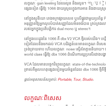
លក្ខណៈ gain leveling ដែលរលូន និងរលូន។ প្រযুక្តិ l
ផ្សេងទៀត ធ្វើឱ្យ 1066 ងាយស្រួលក្នុងការអាន និងងាយស្រួលក្
នៅក្នុងស្ទូឌីយោ រោងចក្រផ្សាយលេខ ឬលើផ្លូវជាមួយប្រព័ន្ធ
អនុញ្ញាតឱ្យអ្នកលុបបំបាត់សញ្ញាដែលមិនចង់បាន គ្រប់គ្រង
របស់អ្នកក្នុងប្រតិបត្តិការ dual mono ឬ stereo។
នៅក្នុងបេះដូងនៃ 1066 គឺ dbx V2 VCA ថ្មីរបស់យើង។ 
ទៀតដែលនឹងមកដល់ VCA បដិវត្តន៍នេះមានលក្ខណៈពិសេសក្
ទ្រង់ទ្រាយទាប ហើយលក្ខណៈ noise ស្ទើរតែគ្មាននិយាយ។ ចម្
world class ធ្វើឱ្យ dbx 1066 ដំណើរការល្អប្រសើរជាង
VCA ដែលមានបច្ចេកវិទ្យាលក្ខណៈ state-of-the-technology
ច្រាស់គឺមូលហេតុផ្សេងទៀតមួយចំនួនដែល dbx 1066 ថ្មីគឺថ្
ផ្តល់អនុសាសន៍សម្រាប់:
Portable
,
Tour
,
Studio
.
លក្ខណៈពិសេស