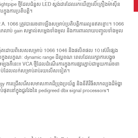
ightpipe ថ្មីដែលជំនួស LED ស្តង់ដារដែលរកឃើញលើគ្រឿងម៉ាស៊ីន
នុងការប្រតិបត្តិ។
 P.A. 1066 ត្រូវបានរចនាឡើងសម្រាប់ប្រតិបត្តិការរលូនឥតខ្ចោះ។ 1066
លាភលាប់ gain សម្គាល់សម្លេងទាំងមូល និងការពារលាយបញ្ចូលទាំងមូល
បង្កើតដោយពិសេសសម្រាប់ 1066 1046 និងផលិតផល 10 ស៊េរីផ្សេង
នុងលក្ខណៈ dynamic range ដ៏ល្អខណៈពេលដែលរក្សាការបង្ខូច
បងគឺនេះ៖ VCA ថ្មីដែលដំណើរការក្នុងការផ្សារភ្ជាប់ជាមួយការរចនា
បង្ហាប់ដែលលក់សម្រាប់រាប់រយលើសទៀត។
 ការជ្រើសរើសសមាសភាគដ៏ប្រុងប្រយ័ត្ន និងនីតិវិធីសាកល្បងដ៏ម៉ង្ហា
មីបំផុតនៅក្នុងជួរវែងនៃ pedigreed dbx signal processors។