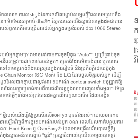
្នុងពិភពលោក ការលახ្វង់នៃការផលិតបង្ហាប់សម្លេងថ្មីដែលសមស្របនឹង
ឧ
រើន។ មិនមែនសម្រាប់ dbx®។ វិស្វកររបស់យើងស្គាល់សម្លេងដូចជាគ្មាន
ពួកគេគឺអាចប្រើបានដល់អ្នកក្នុងទម្រង់របស់ dbx 1066 Stereo
ក
a
t
ស់អ្នកភ្លាមៗ? វាមាននៅតាមការចុចប៊ូតុង "Auto"។ ឬប្រើគ្រាប់ចុច
វ
្សមនឹងតម្រូវការជាក់លាក់របស់អ្នក។ ប្រេកង់ដែលមិនចង់បាន ឬការលេ
ាមប្រេកង់គឺងាយស្រួលក្នុងការរៀបចំ និងប្រតិបត្តិដោយប៊ូតុង
de Chain Monitor (SC Mon) និង EQ ដែលចូលចិត្តរបស់អ្នក ដើម្បី
ដូចដែលបានក្លាយជាស្តង់ដារ ឧបករណ៍ contour switch អនុញ្ញាតឱ្យ
ដែលរក្សាប្រេកង់ទាបពីការផលិតរន្ធក្នុងលាយបញ្ចូលទាំងមូល។ ម៉ែត្រ
ទិ
នាថាអ្វីៗទាំងអស់ត្រូវបានដូចគ្នាលើលក្ខណៈរលឹម ដែលបង្កើន
ល
ក
ល
™ ថ្មីរបស់យើងធ្វើឱ្យប្រសើរលើконтур មុនទាំងអស់។ ដោយមានការ
ព័
កា
បាននោះឡើងវិញពីការផ្ទុះឧបករណ៍របស់អ្នក ខណៈពេលដែលកាត់បន្ថយការ
។ លក្ខណៈ Hard-Knee ឬ OverEasy® ដែលអាចជ្រើសរើសបានធ្វើឱ្យ
កកំពុងស្វាគមន៍ការបង្ហាប់ "ធ្ងន់" ប្រស្នាប៉ះពាល់ឬលើសទទួលបាននូវ