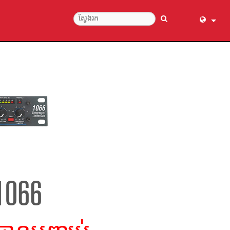
English (
عربي
Dansk
Deutsch
Ελληνι
Español
Français
עברית
हिन्दी
1066
Bahasa I
Italiano
日本語