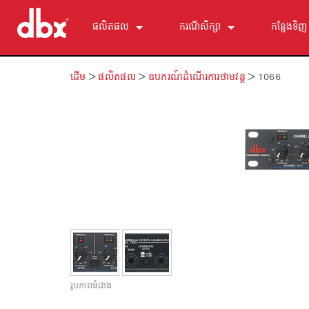
ផលិតផល
ករណីសិក្សា
កន្លែងទិញ
500 Series
510
ព័ត៌មាន
ដើម
>
ផលិតផល
>
ឧបករណ៍ដំណើរការថាមវន្ត
>
1066
ឧបករណ៍ត្រួតពិនិត្យម៉ូនីទ័របុគ្គល
520
PMC16
ZonePRO
530
TR1616
1260
ការលុបបំបាត់មតិយោបល់
560A
PS6
1261
AFS2
មីក្រូហ្វូនក្រមុំខ្ពស់
580
1260m
DriveRack 260
286s
ឧបករណ៍ដំណើរការថាមវន្ត
1261m
iEQ15
676
166xs
ឧបករណ៍បែងចែកប្រេកង់
640
iEQ31
580
266xs
223s
ឧបករណ៍ស្មើលម្ហូប
641
560A
223xs
131s
បង្កើតសម្លេងនូវលំដាប់ដែលក្រោម
640m
520
234s
215s
DriveRack 260
accessories_kh.txt សម្ភារៈបន្ថែម
641m
234xs
231s
DriveRack PA2
db10
ផលិតផលដែលបានបញ្ឈប់
1215
510
db12
រូបភាពធំជាង
1231
PB48