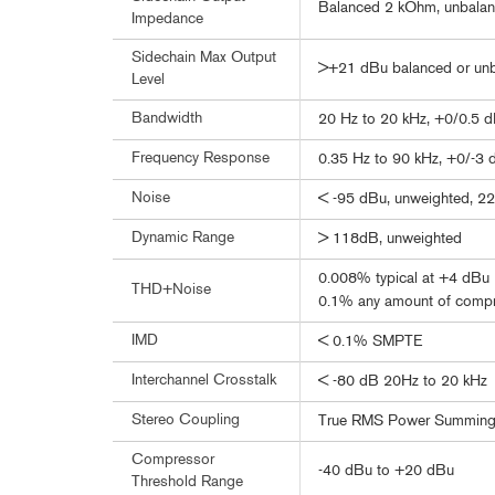
Balanced 2 kOhm, unbala
Impedance
Sidechain Max Output
>+21 dBu balanced or un
Level
Bandwidth
20 Hz to 20 kHz, +0/0.5 
Frequency Response
0.35 Hz to 90 kHz, +0/-3 
Noise
< -95 dBu, unweighted, 2
Dynamic Range
> 118dB, unweighted
0.008% typical at +4 dBu (
THD+Noise
0.1% any amount of compr
IMD
< 0.1% SMPTE
Interchannel Crosstalk
< -80 dB 20Hz to 20 kHz
Stereo Coupling
True RMS Power Summin
Compressor
-40 dBu to +20 dBu
Threshold Range