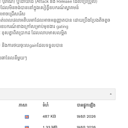
 បុរាណ) ឬដោយដៃ (Attack និង Release ដែលប្រែប្រួល)
ដែលមិនចង់បាននៅក្នុងសៀគ្វីឧបករណ៍ស្វាគមន៍
ែលអាចជ្រើសរើស
ត់ពេលវេលាអតិបរមាដែលអាចអនុញ្ញាតបាន ដោយប្រឹងប្រែងតិចតួច
ារឧបករណ៍ខាងក្រៅសម្រាប់មុខងារ gating
ៈខុសគ្នាពិតប្រាកដ ដែលលាបមាសលម្អិត
ទ្ធផល និងការថយចុះលgainដែលទទួលបាន
ាប់ឆានែលនីមួយៗ
ភាសា
ទំហំ
បានផ្ទុកឡើង
487 KB
មេសា 2026
1.33 MB
មេសា 2026