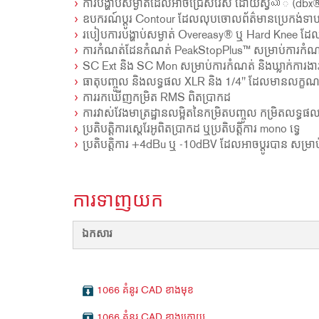
ការបង្ហាប់សម្ងាត់ដែលអាចជ្រើសរើស ដោយស្វయ័ (dbx®
ឧបករណ៍ប្តូរ Contour ដែលលុបចោលព័ត៌មានប្រេកង់ទាប
របៀបការបង្ហាប់សម្ងាត់ Overeasy® ឬ Hard Knee ដ
ការកំណត់ដែនកំណត់ PeakStopPlus™ សម្រាប់ការកំណ
SC Ext និង SC Mon សម្រាប់ការកំណត់ និងឃ្លាក់ការង
ធាតុបញ្ចូល និងលទ្ធផល XLR និង 1/4" ដែលមានលក្ខណ
ការរកឃើញកម្រិត RMS ពិតប្រាកដ
ការវាស់វែងមាត្រដ្ឋានលម្អិតនៃកម្រិតបញ្ចូល កម្រិតល
ប្រតិបត្តិការស្តេរែអូពិតប្រាកដ ឬប្រតិបត្តិការ mono ទ្វេ
ប្រតិបត្តិការ +4dBu ឬ -10dBV ដែលអាចប្តូរបាន សម្រ
ការទាញយក
ឯកសារ
1066 គំនូរ CAD ខាងមុខ
1066 គំនូរ CAD ខាងក្រោយ