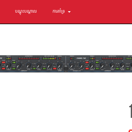
បណ្ដុះបណ្ដាល
ការគាំទ្រ
ទាក់ទងយើង
មជ្ឈមណ្ឌលជំនួយ 24/7
កម្មវិធី
ការទាញយក
ការធានា
ការចុះឈ្មោះផលិតផល
សេវាកម្ម