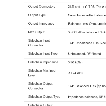
Output Connectors
XLR and 1/4" TRS (Pin 2 a
Output Type
Servo-balanced/unbalanced,
Output Impedance
Balanced 120 Ohm, unba
Max Output
> +21 dBm balanced, > 
Sidechain Input
1/4" Unbalanced (Tip-Slee
Connector
Sidechain Input Type
Unbalanced, RF filtered
Sidechain Impedance
>10 kOhm
Sidechain Max Input
>+24 dBu
Level
Sidechain Output
1/4" Balanced TRS (tip ho
Connector
Sidechain Output Type
Impedance balanced, RF fi
Sidechain Output