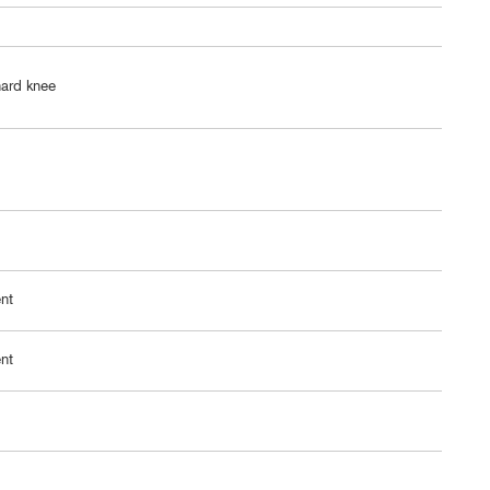
ard knee
nt
nt