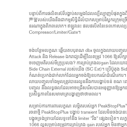
2231
RTA-M
iEQ15
PS6
បន្ទាប់ពីការផលិតស៊េរីបង្ហាប់សម្លេងដែលល្បីល្បាញបំផុតក
iEQ31
Di1
声誉របស់យើងនឹងជាកម្មសិទ្ធិដ៏លំបាកសម្រាប់វិស្វករក្រុមច្
នរណាក្នុងពិភពលោក។ ឥឡូវនេះ ផលផលិតនៃទេពកោសល្យរបស់
530
DJDI
Compressor/Limiter/Gate។
CT-2
CT-3
ចង់បន្ថែមលក្ខណៈឆ្លើយតបបុរាណ dbx ចូលក្នុងលាយបញ្ចូលរប
DI4
Attack និង Release ឯករាជ្យដើម្បីលៃតម្រូវ 1066 ឱ្យស័ក
ចចេញមតិរបស់មីក្រូប្រលង? ការគ្រប់គ្រងលgain ដែលយោងទៅត
Side Chain External របស់យើង (SC Ext)។ ប្រើប៊ូតុង Si
កំណត់ប្រេកង់ជាក់លាក់ដែលអ្នកចង់ឱ្យឧបករណ៍ដំណើរការ។ 
លាយបញ្ចូលទាំងមូលត្រូវបានរលូននឹងការបង្ហាប់ទន់ ខណៈពេល
បញ្ចូល និងលទ្ធផលដែលអាចជ្រើសរើសបានអនុញ្ញាតឱ្យអ្នកធា
ប្រសិទ្ធភាពនៃសមាមាត្របង្ហាញថាថាមពល។
សម្រាប់ការការពារលក្ខណៈលម្អិតរបស់អ្នក PeakStopPlus
រចនាថ្មី PeakStopPlus បង្ហាប់ transient ដែលមិនចង់
បង្ខូចទ្រង់ទ្រាយដែលទូទៅនឹង limiter "រឹង" ផ្សេងទៀត
1066 ល្អសម្រាប់តម្រូវការគ្រប់គ្រង gain របស់អ្នក មិនថាអ្ន