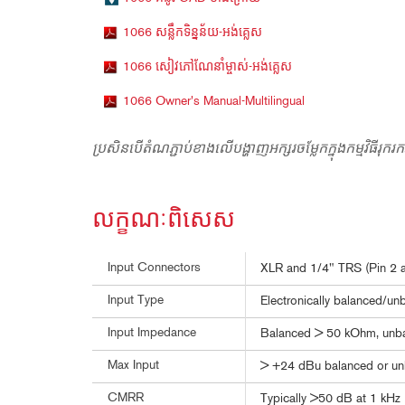
1066 សន្លឹកទិន្នន័យ-អង់គ្លេស
1066 សៀវភៅណែនាំម្ចាស់-អង់គ្លេស
1066 Owner's Manual-Multilingual
ប្រសិនបើតំណភ្ជាប់ខាងលើបង្ហាញអក្សរចម្លែកក្នុងកម្មវិធីរុករ
លក្ខណៈពិសេស
Input Connectors
XLR and 1/4" TRS (Pin 2 a
Input Type
Electronically balanced/unb
Input Impedance
Balanced > 50 kOhm, unb
Max Input
> +24 dBu balanced or un
CMRR
Typically >50 dB at 1 kHz