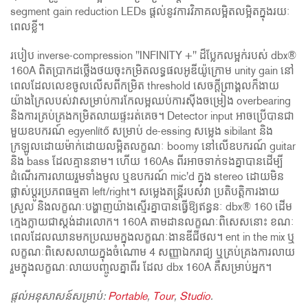
segment gain reduction LEDs ផ្តល់នូវការវិភាគលម្អិតលម្អិតក្នុងរយៈ
ពេលខ្លី។
របៀប inverse-compression "INFINITY +" ដ៏ប្លែកលម្អក់របស់ dbx®
160A ពិតប្រាកដថ្លើងថយចុះកម្រិតលទ្ធផលអូឌីយ៉ូក្រោម unity gain នៅ
ពេលដែលលេខចូលលើសពីកម្រិត threshold សេចក្តីព្រាង្គលក៏ងាយ
យ៉ាងក្រៃលបស់វាសម្រាប់ការកែលម្អឈប់ការស៊ីងចម្រៀង overbearing
និងការគ្រប់គ្រងកម្រិតលាយផ្ទះរត់គេច។ Detector input អាចប្រើបានជា
មួយឧបករណ៍ egyenlítő សម្រាប់ de-essing សម្លេង sibilant និង
ក្រឡូលដោយម៉ាក់ដោយលម្អិតលក្ខណៈ boomy នៅលើឧបករណ៍ guitar
និង bass ដែលគ្មាននាម។ ហើយ 160As ពីរអាចទាក់ទងគ្នាបានដើម្បី
ដំណើរការលាយរួមទាំងមូល ឬឧបករណ៍ mic'd ក្នុង stereo ដោយមិន
ផ្លាស់ប្តូរប្រភពធម្មតា left/right។ សម្លេងតន្ត្រីរបស់វា ប្រតិបត្តិការងាយ
ស្រួល និងលក្ខណៈបង្ហាញយ៉ាងស្មើរគ្នាបានធ្វើឱ្យឥន្ធនៈ dbx® 160 ដើម
ក្មេងក្លាយជាស្តង់ដារលោក។ 160A តាមដានលក្ខណៈពិសេសនោះ ខណៈ
ពេលដែលឈានមកប្រឈមក្នុងលក្ខណៈងានឌីជីថល។ ent in the mix ឬ
លក្ខណៈពិសេសលាយក្នុងចំណោម 4 សញ្ញាឯករាជ្យ ឬគ្រប់គ្រងការលាយ
រួមក្នុងលក្ខណៈលាយបញ្ចូលគ្នាពីរ ដែល dbx 160A គឺសម្រាប់អ្នក។
ផ្តល់អនុសាសន៍សម្រាប់:
Portable
,
Tour
,
Studio
.