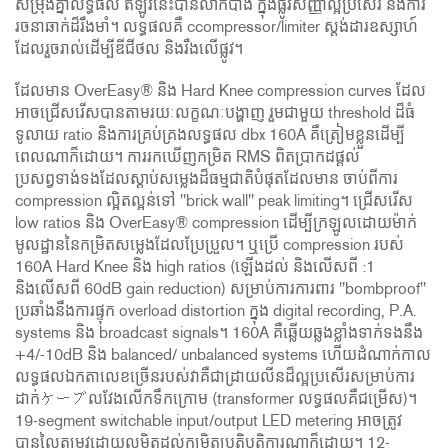
សម្រុងគ្នាលទ្ធផល ឥឡូវនេះបានលាក់បាំង ក្នុងផ្លូវសញ្ញាល្អប្រសើរ និងការ
រចនាឆាក់ដ៏រឹងមាំ។ លទ្ធផលគឺ ccompressor/limiter ស្តង់ដារឧស្សាហ៍
ដែលរួចរាល់ដើម្បីឌីជីថល និងរឹងលើផ្លូវ។
ដែលមាន OverEasy® និង Hard Knee compression curves ដែល
អាចជ្រើសរើសបានតាមរយៈលក្ខណៈបង្ហាញ រួមជាមួយ threshold ដ៏ធំ
ទូលាយ ratio និងការគ្រប់គ្រងលទ្ធផល dbx 160A គឺត្រៀមខ្លួនដើម្បី
ពេលណាក៏ដោយ។ ការរកឃើញកម្រិត RMS ពិតប្រាកដផ្តល់
ប្រសព្វទាង់ទងដែលស្ដាប់សម្លេងដ៏ធម្មជាតិបំផុតដែលមាន ចាប់ពីការ
compression ល្អិតល្អន់ទៅ "brick wall" peak limiting។ ជ្រើសរើស
low ratios និង OverEasy® compression ដើម្បីក្រឡូលដោយម៉ាក់
មូលដ្ឋាននៃកម្រិតសម្លេងដែលប្រែប្រួល។ ឬប្រើ compression របស់
160A Hard Knee និង high ratios (ឡើងដល់ និងលើសពី :1
និងលើសពី 60dB gain reduction) សម្រាប់ការការពារ "bombproof"
ប្រឆាំងនឹងការផ្ទុក overload distortion ក្នុង digital recording, P.A.
systems និង broadcast signals។ 160A គឺឆ្លើយឆ្លងខ្លាំងទាក់ទងនឹង
+4/-10dB និង balanced/ unbalanced systems ហើយដំណាក់កាល
លទ្ធផលឯកតាលេខច្រើនរបស់វាគឺជាដ្រាយលីនដ៏ល្អប្រសើរសម្រាប់ការ
ដាក់ケーブលវែងលើកទឹកក្រោម (transformer លទ្ធផលគឺជម្រើស)។
19-segment switchable input/output LED metering អាចត្រូវ
បានលៃតម្រូវដោយលម្អិតដល់កម្រិតប្រតិបត្តិការណាក៏ដោយ។ 12-