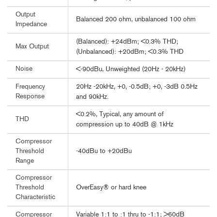
Output
Balanced 200 ohm, unbalanced 100 ohm
Impedance
(Balanced): +24dBm; <0.3% THD;
Max Output
(Unbalanced): +20dBm; <0.3% THD
Noise
<-90dBu, Unweighted (20Hz - 20kHz)
20Hz -20kHz, +0, -0.5dB; +0, -3dB 0.5Hz
Frequency
Response
and 90kHz.
<0.2%, Typical, any amount of
THD
compression up to 40dB @ 1kHz
Compressor
-40dBu to +20dBu
Threshold
Range
Compressor
OverEasy® or hard knee
Threshold
Characteristic
Variable 1:1 to :1 thru to -1:1; >60dB
Compressor