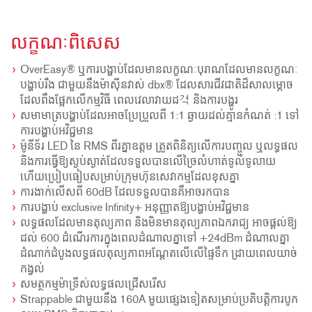
លក្ខណៈពិសេស
OverEasy® ឬការបង្ហាប់ដែលមានលក្ខណៈបុរាណដែលមានលក្ខណៈ
បង្ហាប់រឹង ជាមួយនឹងម៉ាស៊ីនវាស់ dbx® ដែលសារជីវជាតិដ៏សាលម្ភោច
ដែលពឹងផ្អែកលើកម្មវិធី ពេលវេលាវាយដ격 និងការបង្ហូរ
សមាមាត្របង្ហាប់ដែលអាចប្រែប្រួលពី 1:1 ឆ្ងាយដល់គ្មានកំណត់ :1 ទៅ
ការបង្ហាប់អវិជ្ជមាន
ម៉ូនីទ័រ LED នៃ RMS ពីរគ្នាឧត្តម ត្រួតពិនិត្យលើការបញ្ចូល ឬលទ្ធផល
និងការធ្វើឱ្យស្ងប់ស្ងាត់ដែលទទួលបានលើច្រៃលំហាត់ទូលំទូលាយ
ហើយប្រៀបធៀបសម្រាប់ក្រុមហ៊ុនសេវាកម្មដែលខុសគ្នា
ការងាក់លើសពី 60dB ដែលទទួលបានគឺអាចរកបាន
ការបង្ហាប់ exclusive Infinity+ អនុញ្ញាតឱ្យបង្ហាប់អវិជ្ជមាន
លទ្ធផលដែលមានតុល្យភាព និងមិនមានតុល្យភាពឯករាជ្យ អាចផ្ដល់ឱ្យ
ដល់ 600 ដំណើរការក្នុងពេលដំណាលគ្នាទៅ +24dBm ដំណាលគ្នា
ដំណាក់ដំបូងលទ្ធផលតុល្យភាពអណ្តែតលើលើផ្ទៃទឹក ដ្រាយពេលយាច់
កង្វល់
សមត្ថកម្មម៉ាទ្រីស់លទ្ធផលជ្រើសរើស
Strappable ជាមួយនឹង 160A មួយផ្សេងទៀតសម្រាប់ប្រតិបត្តិការបូក