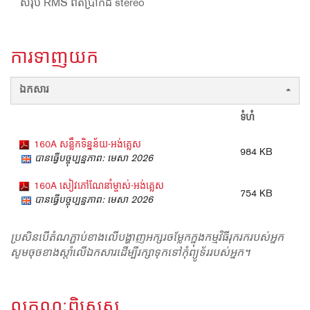
សរុប RMS ពិតប្រាកដ stereo
ការទាញយក
ឯកសារ
ទំហំ
160A សន្លឹកទិន្នន័យ-អង់គ្លេស
984 KB
បានធ្វើបច្ចុប្បន្នភាព: មេសា 2026
160A សៀវភៅណែនាំម្ចាស់-អង់គ្លេស
754 KB
បានធ្វើបច្ចុប្បន្នភាព: មេសា 2026
ប្រសិនបើតំណភ្ជាប់ខាងលើបង្ហាញអក្សរចម្លែកក្នុងកម្មវិធីរុករករបស់អ្នក
សូមចុចខាងស្តាំលើឯកសារដើម្បីរក្សាទុកទៅកុំព្យូទ័ររបស់អ្នក។
លក្ខណៈពិសេស