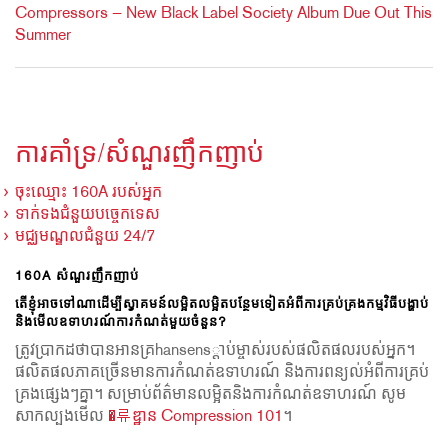
Compressors — New Black Label Society Album Due Out This
Summer
ការគាំទ្រ/សំណួរញឹកញាប់
ចុះឈ្មោះ 160A របស់អ្នក
ទាក់ទងជំនួយបច្ចេកទេស
មជ្ឈមណ្ឌលជំនួយ 24/7
160A សំណួរញឹកញាប់
តើខ្ញុំអាចទៅណាដើម្បីស្វាគមន៍លម្អិតលម្អិតបន្ថែមទៀតអំពីការគ្រប់គ្រងកម្មវិធីបង្ហាប់
និងមើលឧទាហរណ៍ការកំណត់មួយចំនួន?
ត្រូវប្រាកដថាបានអានគ្រhansens្ដាប់ម្ចាស់របស់ផលិតផលរបស់អ្នក។
ផលិតផលភាគច្រើនមានការកំណត់ឧទាហរណ៍ និងការពន្យល់អំពីការគ្រប់
គ្រងផ្សេងៗគ្នា។ សម្រាប់ព័ត៌មានលម្អិតនិងការកំណត់ឧទាហរណ៍ សូម
សាកល្បងមើល
�류ឌ្ឋាន Compression 101
។