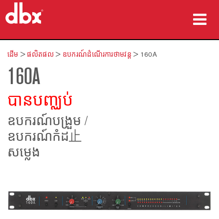
ផលិតផល
ដើម
>
ផលិតផល
>
ឧបករណ៍ដំណើរការថាមវន្ត
>
160A
160A
ករណីសិក្សា
កន្លែងទិញ
បានបញ្ឈប់
បណ្ដុះបណ្ដាល
ឧបករណ៍បង្រួម /
ឧបករណ៍កំដ止
ការគាំទ្រ
សម្លេង
ភាសា/តំបន់