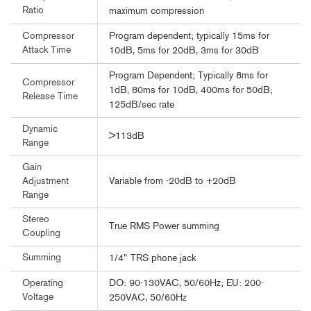
Ratio
maximum compression
Program dependent; typically 15ms for
Compressor
Attack Time
10dB, 5ms for 20dB, 3ms for 30dB
Program Dependent; Typically 8ms for
Compressor
1dB, 80ms for 10dB, 400ms for 50dB;
Release Time
125dB/sec rate
Dynamic
>113dB
Range
Gain
Variable from -20dB to +20dB
Adjustment
Range
Stereo
True RMS Power summing
Coupling
Summing
1/4" TRS phone jack
DO: 90-130VAC, 50/60Hz; EU: 200-
Operating
Voltage
250VAC, 50/60Hz