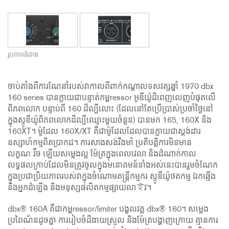
រូបភាពធំជាង
ចាប់តាំងពីការណែនាំរបស់វាកាលពីពាក់កណ្តាលទសវត្សឆ្នាំ 1970 dbx
160 series បានក្លាយជាបន្ទាត់កម្ពressor អូឌីយ៉ូដ៏ពេញលេញបំផុតលើ
ពិភពលោក បន្ទាប់ពី 160 ដ៏ល្បីលោះ (ដែលនៅតែប្រើប្រាស់ប្រចាំថ្ងៃនៅ
ក្នុងស្ទូឌីយ៉ូពិភពលោកដ៏ល្បីឈ្មោះមួយចំនួន) បានមក 165, 160X និង
160XT។ ម៉ូដែល 160X/XT គឺជាម៉ូដែលដែលបានក្លាយជាស្តង់ដារ
ឧស្សាហ៍កម្មពិតប្រាកដ។ ការសាងសង់រឹងមាំ ប្រតិបត្តិការមិនមាន
លក្ខណៈវឺច ឡើយសម្លេងល្អ ម៉ែត្រក្នុងពេលវេលា និងដំណាក់កាល
លទ្ធផលក្រាប់ដែលមិនត្រូវចូលក្នុងមនោគមន៍ទាំងអស់នេះបានរួមចំណែក
ក្នុងប្រជាប្រិយភាពរបស់វាក្នុងចំណោមតន្ត្រីកម្មករ ស្ទូឌីយ៉ូថតកម្ម ឯកឆ្មើង
និងអ្នកដំឡើង និងមនុស្សផលិតកម្មផ្សាយលាইវ។
dbx® 160A គឺជាកម្ពressor/limiter បង្ខលវគ្គ dbx® 160។ សម្លេង
ប្រពៃណ័នដូចគ្នា ការរៀបចំដ៏ងាយស្រួល និងម៉ែត្របង្ហាញក្រោយ គ្មានការ