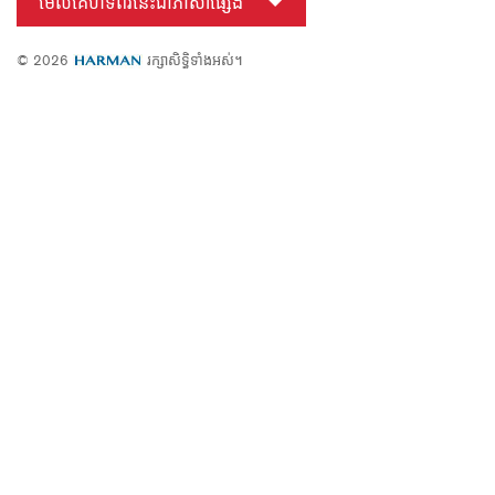
មើលគេហទំព័រនេះជាភាសាផ្សេង
© 2026
រក្សាសិទ្ធិទាំងអស់។