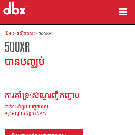
ផលិតផល
ដើម
>
ផលិតផល
>
500XR
500XR
ករណីសិក្សា
កន្លែងទិញ
បានបញ្ឈប់
បណ្ដុះបណ្ដាល
ការគាំទ្រ
ការគាំទ្រ/សំណួរញឹកញាប់
ទាក់ទងជំនួយបច្ចេកទេស
មជ្ឈមណ្ឌលជំនួយ 24/7
ភាសា/តំបន់