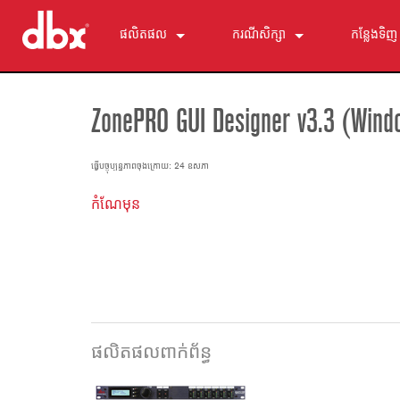
ផលិតផល
ករណីសិក្សា
កន្លែងទិញ
500 Series
510
ព័ត៌មាន
ឧបករណ៍ត្រួតពិនិត្យម៉ូនីទ័របុគ្គល
520
PMC16
ZonePRO GUI Designer v3.3 (Wind
ZonePRO
530
TR1616
1260
ការលុបបំបាត់មតិយោបល់
560A
PS6
1261
AFS2
ធ្វើបច្ចុប្បន្នភាពចុងក្រោយ: 24 ឧសភា
មីក្រូហ្វូនក្រមុំខ្ពស់
580
1260m
DriveRack 260
286s
កំណែមុន
ឧបករណ៍ដំណើរការថាមវន្ត
1261m
iEQ15
676
166xs
ឧបករណ៍បែងចែកប្រេកង់
640
iEQ31
580
266xs
223s
ឧបករណ៍ស្មើលម្ហូប
641
560A
223xs
131s
បង្កើតសម្លេងនូវលំដាប់ដែលក្រោម
640m
520
234s
215s
DriveRack 260
accessories_kh.txt សម្ភារៈបន្ថែម
641m
234xs
231s
DriveRack PA2
db10
ផលិតផលពាក់ព័ន្ធ
ផលិតផលដែលបានបញ្ឈប់
1215
510
db12
1231
PB48