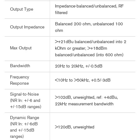
Impedance-balanced/unbalanced, RF
Output Type
filtered
Balanced 200 ohm, unbalanced 100
Output Impedance
ohm
>+21dBu balanced/unbalanced into 2
Max Output
kOhm or greater; >+18dBm
balanced/unbalanced (into 600 ohm)
Bandwidth
20Hz to 20kHz, +/-0.5dB
Frequency
<10Hz to >50kHz, +0.5/-3dB
Response
Signal-to-Noise
>102dB, unweighted, ref: +4dBu,
(NR In: +/-6 and
22kHz measurement bandwidth
+/-15dB ranges)
Dynamic Range
(NR In: +/-6dB
>120dB, unweighted
and +/-15dB
ranges)