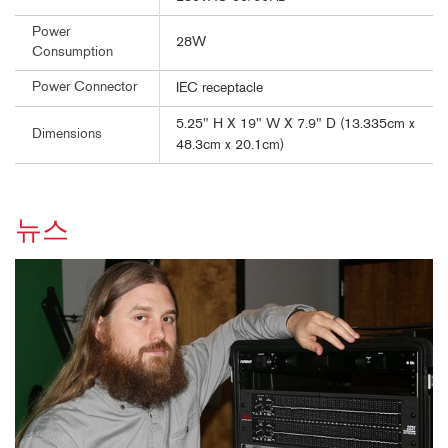
Power
28W
Consumption
Power Connector
IEC receptacle
5.25" H X 19" W X 7.9" D (13.335cm x
Dimensions
48.3cm x 20.1cm)
뉴스