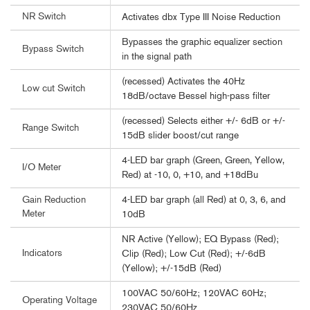
NR Switch
Activates dbx Type III Noise Reduction
Bypasses the graphic equalizer section
Bypass Switch
in the signal path
(recessed) Activates the 40Hz
Low cut Switch
18dB/octave Bessel high-pass filter
(recessed) Selects either +/- 6dB or +/-
Range Switch
15dB slider boost/cut range
4-LED bar graph (Green, Green, Yellow,
I/O Meter
Red) at -10, 0, +10, and +18dBu
4-LED bar graph (all Red) at 0, 3, 6, and
Gain Reduction
Meter
10dB
NR Active (Yellow); EQ Bypass (Red);
Indicators
Clip (Red); Low Cut (Red); +/-6dB
(Yellow); +/-15dB (Red)
100VAC 50/60Hz; 120VAC 60Hz;
Operating Voltage
230VAC 50/60Hz