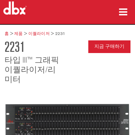
제품
홈
>
제품
>
이퀄라이저
>
2231
2231
사례 연구
지금 구매하기
구매처
타입 III™ 그래픽
이퀄라이저/리
교육
미터
지원
언어/지역