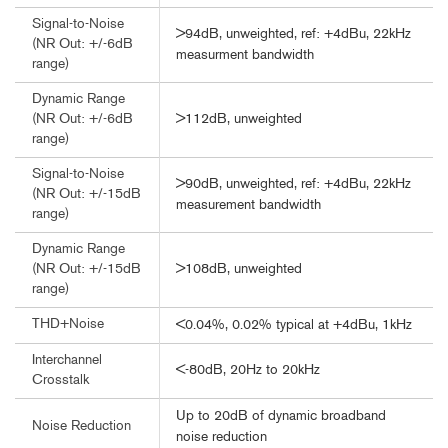
Signal-to-Noise
>94dB, unweighted, ref: +4dBu, 22kHz
(NR Out: +/-6dB
measurment bandwidth
range)
Dynamic Range
>112dB, unweighted
(NR Out: +/-6dB
range)
Signal-to-Noise
>90dB, unweighted, ref: +4dBu, 22kHz
(NR Out: +/-15dB
measurement bandwidth
range)
Dynamic Range
>108dB, unweighted
(NR Out: +/-15dB
range)
THD+Noise
<0.04%, 0.02% typical at +4dBu, 1kHz
Interchannel
<-80dB, 20Hz to 20kHz
Crosstalk
Up to 20dB of dynamic broadband
Noise Reduction
noise reduction