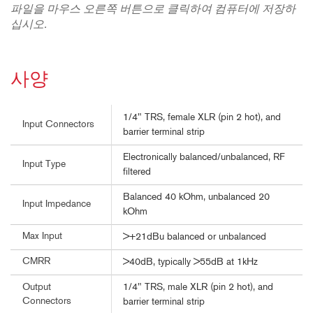
파일을 마우스 오른쪽 버튼으로 클릭하여 컴퓨터에 저장하
십시오.
사양
1/4" TRS, female XLR (pin 2 hot), and
Input Connectors
barrier terminal strip
Electronically balanced/unbalanced, RF
Input Type
filtered
Balanced 40 kOhm, unbalanced 20
Input Impedance
kOhm
Max Input
>+21dBu balanced or unbalanced
CMRR
>40dB, typically >55dB at 1kHz
1/4" TRS, male XLR (pin 2 hot), and
Output
Connectors
barrier terminal strip