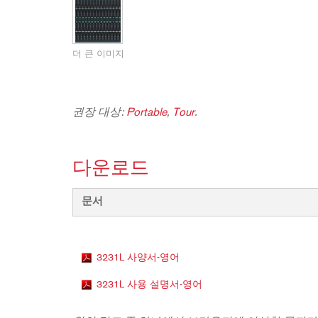
2231
RTA-M
iEQ15
PS6
iEQ31
Di1
더 큰 이미지
530
DJDI
CT-2
CT-3
권장 대상:
Portable
,
Tour
.
DI4
다운로드
문서
3231L 사양서-영어
3231L 사용 설명서-영어