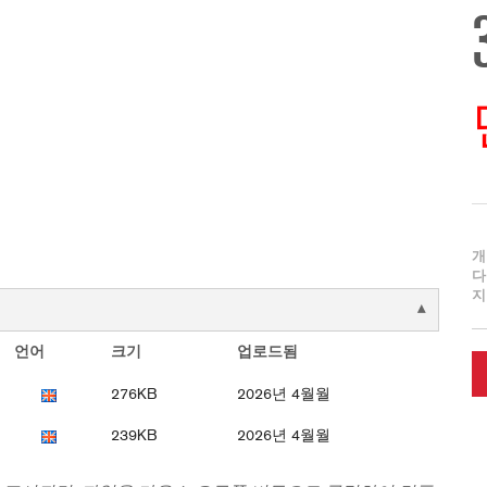
개
다
지
언어
크기
업로드됨
276KB
2026년 4월월
239KB
2026년 4월월