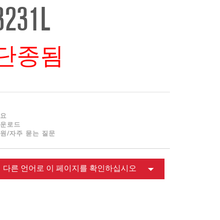
ខ្មែរ
3231L
한국어
Nederlan
Polski
단종됨
Portuguê
Português
Svenska
ภาษาไทย
요
Türkçe
운로드
원/자주 묻는 질문
Tiếng Việ
中文
다른 언어로 이 페이지를 확인하십시오