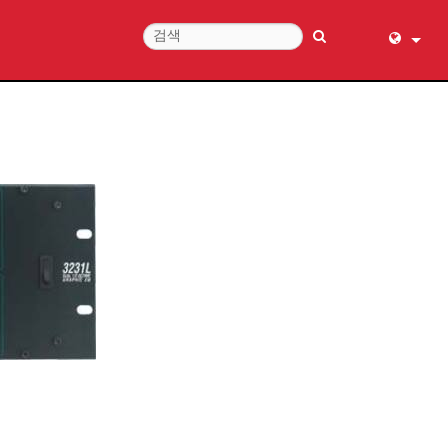
English (
عربي
Dansk
Deutsch
Ελληνι
Español
Français
עברית
हिन्दी
Bahasa I
Italiano
日本語