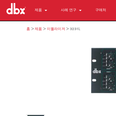
제품
사례 연구
구매처
500 Series
510
뉴스
홈
>
제품
>
이퀄라이저
>
3231L
개인 모니터 제어
520
PMC16
ZonePRO
530
TR1616
1260
피드백 억제
560A
PS6
1261
AFS2
마이크 프리앰프
580
1260m
DriveRack 260
286s
다이내믹스 프로세서
1261m
iEQ15
676
166xs
크로스오버
640
iEQ31
580
266xs
223s
이퀄라이저
641
560A
223xs
131s
서브하모닉 신시시스
640m
520
234s
215s
DriveRack 260
액세서리
641m
234xs
231s
DriveRack PA2
db10
단종된 제품
1215
510
db12
1231
PB48