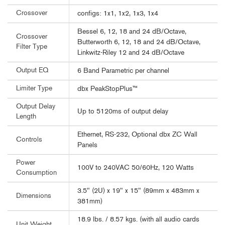
Crossover
configs: 1x1, 1x2, 1x3, 1x4
Bessel 6, 12, 18 and 24 dB/Octave,
Crossover
Butterworth 6, 12, 18 and 24 dB/Octave,
Filter Type
Linkwitz-Riley 12 and 24 dB/Octave
Output EQ
6 Band Parametric per channel
Limiter Type
dbx PeakStopPlus™
Output Delay
Up to 5120ms of output delay
Length
Ethernet, RS-232, Optional dbx ZC Wall
Controls
Panels
Power
100V to 240VAC 50/60Hz, 120 Watts
Consumption
3.5" (2U) x 19" x 15" (89mm x 483mm x
Dimensions
381mm)
18.9 lbs. / 8.57 kgs. (with all audio cards
Unit Weight