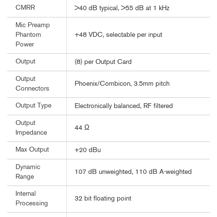
CMRR
>40 dB typical, >55 dB at 1 kHz
Mic Preamp
+48 VDC, selectable per input
Phantom
Power
Output
(8) per Output Card
Output
Phoenix/Combicon, 3.5mm pitch
Connectors
Output Type
Electronically balanced, RF filtered
Output
44 Ω
Impedance
Max Output
+20 dBu
Dynamic
107 dB unweighted, 110 dB A-weighted
Range
Internal
32 bit floating point
Processing