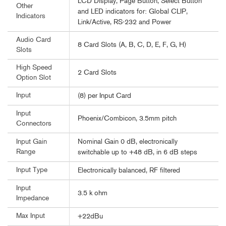
LCD Display, Page Button, Select Button
Other
and LED indicators for: Global CLIP,
Indicators
Link/Active, RS-232 and Power
Audio Card
8 Card Slots (A, B, C, D, E, F, G, H)
Slots
High Speed
2 Card Slots
Option Slot
Input
(8) per Input Card
Input
Phoenix/Combicon, 3.5mm pitch
Connectors
Nominal Gain 0 dB, electronically
Input Gain
Range
switchable up to +48 dB, in 6 dB steps
Input Type
Electronically balanced, RF filtered
Input
3.5 k ohm
Impedance
Max Input
+22dBu