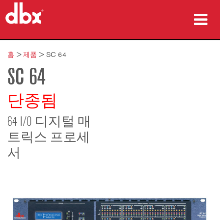
제품
홈
>
제품
>
SC 64
SC 64
사례 연구
구매처
단종됨
교육
64 I/O 디지털 매
트릭스 프로세
지원
서
언어/지역