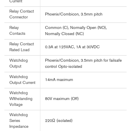
Current
Relay Contact
Phoenix/Combicon, 3.5mm pitch
Connector
Common (C), Normally Open (NO),
Relay
Contacts
Normally Closed (NC)
Relay Contact
0.3A at 125VAC, 1A at 30VDC
Rated Load
Phoenix/Combicon, 3.5mm pitch for failsafe
Watchdog
Output
control Opto-isolated
Watchdog
14mA maximum
Output Current
Watchdog
80V maximum (Off)
WIthstanding
Voltage
Watchdog
220Ω (isolated)
Series
Impedance