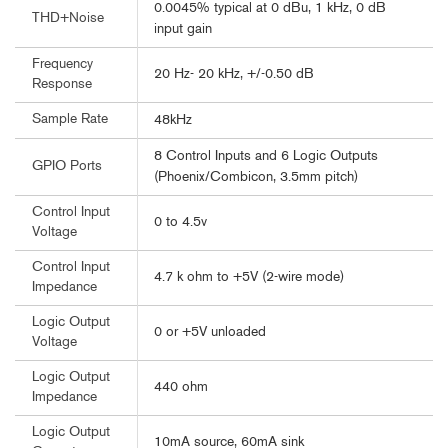
0.0045% typical at 0 dBu, 1 kHz, 0 dB
THD+Noise
input gain
Frequency
20 Hz- 20 kHz, +/-0.50 dB
Response
Sample Rate
48kHz
8 Control Inputs and 6 Logic Outputs
GPIO Ports
(Phoenix/Combicon, 3.5mm pitch)
Control Input
0 to 4.5v
Voltage
Control Input
4.7 k ohm to +5V (2-wire mode)
Impedance
Logic Output
0 or +5V unloaded
Voltage
Logic Output
440 ohm
Impedance
Logic Output
10mA source, 60mA sink