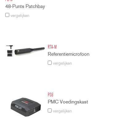
48-Punts Patchbay
vergelijken
RTA-M
Referentiemicrofoon
vergelijken
PS6
PMC Voedingskast
vergelijken