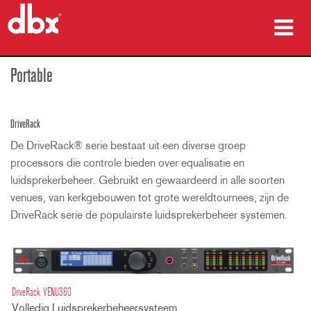
producten
Portable
Case studies
DriveRack
waar te kopen
De DriveRack® serie bestaat uit een diverse groep
processors die controle bieden over equalisatie en
training
luidsprekerbeheer. Gebruikt en gewaardeerd in alle soorten
venues, van kerkgebouwen tot grote wereldtournees, zijn de
ondersteuning
DriveRack serie de populairste luidsprekerbeheer systemen.
Taal/Regio
DriveRack VENU360
Volledig Luidsprekerbeheersysteem