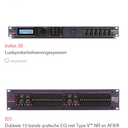
DriveRack 260
Luidsprekerbeheersingssysteem
vergelijken
iEQ15
Dubbele 15-bands grafische EQ met Type V™ NR en AFS®