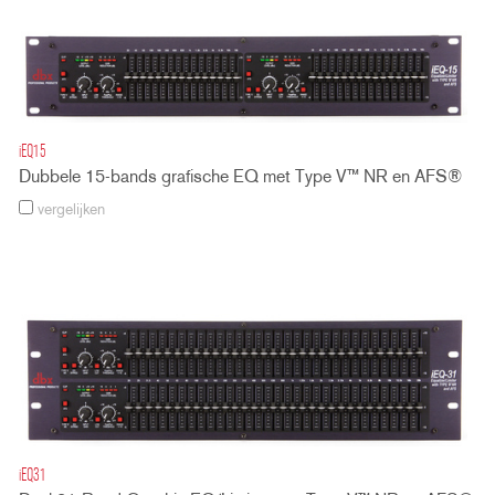
iEQ15
Dubbele 15-bands grafische EQ met Type V™ NR en AFS®
vergelijken
iEQ31