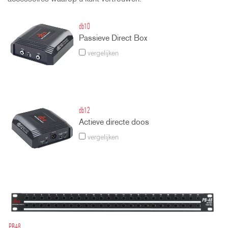
db10
Passieve Direct Box
vergelijken
db12
Actieve directe doos
vergelijken
PB48