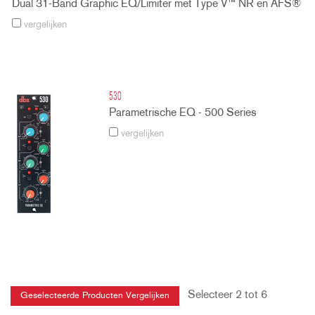
Dual 31-Band Graphic EQ/Limiter met Type V™ NR en AFS®
vergelijken
530
Parametrische EQ - 500 Series
vergelijken
Selecteer 2 tot 6