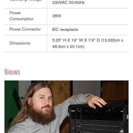
230VAC 50/60Hz
Power
28W
Consumption
Power Connector
IEC receptacle
5.25" H X 19" W X 7.9" D (13.335cm x
Dimensions
48.3cm x 20.1cm)
Nieuws