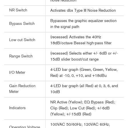
noise reduction
NR Switch
Activates dbx Type III Noise Reduction
Bypasses the graphic equalizer section
Bypass Switch
in the signal path
(recessed) Activates the 40Hz
Low cut Switch
18dB/octave Bessel high-pass filter
(recessed) Selects either +/- 6dB or +/-
Range Switch
15dB slider boost/cut range
4-LED bar graph (Green, Green, Yellow,
I/O Meter
Red) at -10, 0, +10, and +18dBu
4-LED bar graph (all Red) at 0, 3, 6, and
Gain Reduction
Meter
10dB
NR Active (Yellow); EQ Bypass (Red);
Indicators
Clip (Red); Low Cut (Red); +/-6dB
(Yellow); +/-15dB (Red)
100VAC 50/60Hz; 120VAC 60Hz;
Operating Voltage