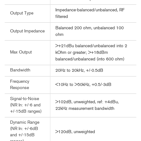
Impedance-balanced/unbalanced, RF
Output Type
filtered
Balanced 200 ohm, unbalanced 100
Output Impedance
ohm
>+21dBu balanced/unbalanced into 2
Max Output
kOhm or greater; >+18dBm
balanced/unbalanced (into 600 ohm)
Bandwidth
20Hz to 20kHz, +/-0.5dB
Frequency
<10Hz to >50kHz, +0.5/-3dB
Response
Signal-to-Noise
>102dB, unweighted, ref: +4dBu,
(NR In: +/-6 and
22kHz measurement bandwidth
+/-15dB ranges)
Dynamic Range
(NR In: +/-6dB
>120dB, unweighted
and +/-15dB