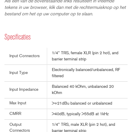
Als een van de bovenstaande links resulteert in vreemde
tekens in uw browser, klik dan met de rechtermuisknop op het
bestand om het op uw computer op te slaan.
Specificaties
1/4" TRS, female XLR (pin 2 hot), and
Input Connectors
barrier terminal strip
Electronically balanced/unbalanced, RF
Input Type
filtered
Balanced 40 kOhm, unbalanced 20
Input Impedance
kOhm
Max Input
>+21dBu balanced or unbalanced
CMRR
>40dB, typically >55dB at 1kHz
1/4" TRS, male XLR (pin 2 hot), and
Output
Connectors
barrier terminal strip