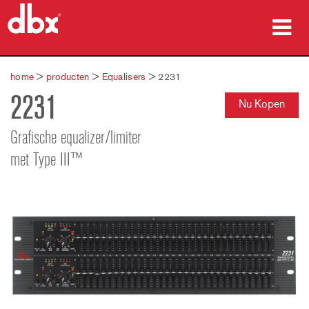
producten
home
>
producten
>
Equalisers
>
2231
2231
Case studies
Nu Kopen
waar te kopen
Grafische equalizer/limiter
met Type III™
training
ondersteuning
Taal/Regio