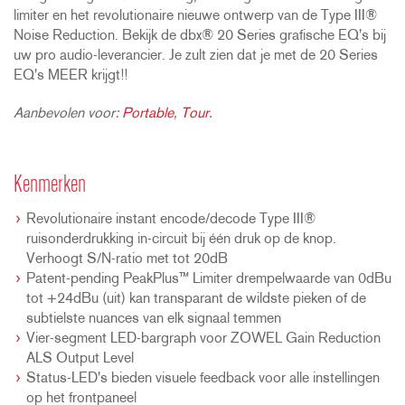
limiter en het revolutionaire nieuwe ontwerp van de Type III®
Noise Reduction. Bekijk de dbx® 20 Series grafische EQ's bij
uw pro audio-leverancier. Je zult zien dat je met de 20 Series
EQ's MEER krijgt!!
Aanbevolen voor:
Portable
,
Tour
.
Kenmerken
Revolutionaire instant encode/decode Type III®
ruisonderdrukking in-circuit bij één druk op de knop.
Verhoogt S/N-ratio met tot 20dB
Patent-pending PeakPlus™ Limiter drempelwaarde van 0dBu
tot +24dBu (uit) kan transparant de wildste pieken of de
subtielste nuances van elk signaal temmen
Vier-segment LED-bargraph voor ZOWEL Gain Reduction
ALS Output Level
Status-LED's bieden visuele feedback voor alle instellingen
op het frontpaneel