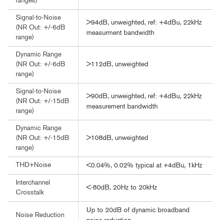
ranges)
Signal-to-Noise
>94dB, unweighted, ref: +4dBu, 22kHz
(NR Out: +/-6dB
measurment bandwidth
range)
Dynamic Range
>112dB, unweighted
(NR Out: +/-6dB
range)
Signal-to-Noise
>90dB, unweighted, ref: +4dBu, 22kHz
(NR Out: +/-15dB
measurement bandwidth
range)
Dynamic Range
>108dB, unweighted
(NR Out: +/-15dB
range)
THD+Noise
<0.04%, 0.02% typical at +4dBu, 1kHz
Interchannel
<-80dB, 20Hz to 20kHz
Crosstalk
Up to 20dB of dynamic broadband
Noise Reduction