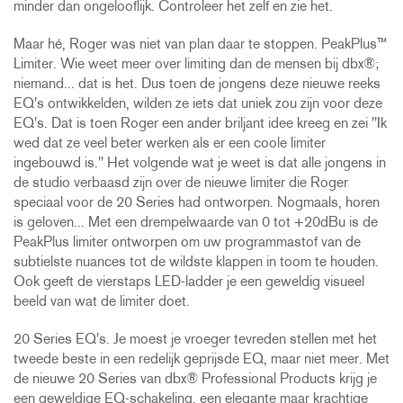
minder dan ongelooflijk. Controleer het zelf en zie het.
Maar hé, Roger was niet van plan daar te stoppen. PeakPlus™
Limiter. Wie weet meer over limiting dan de mensen bij dbx®;
niemand... dat is het. Dus toen de jongens deze nieuwe reeks
EQ's ontwikkelden, wilden ze iets dat uniek zou zijn voor deze
EQ's. Dat is toen Roger een ander briljant idee kreeg en zei "Ik
wed dat ze veel beter werken als er een coole limiter
ingebouwd is." Het volgende wat je weet is dat alle jongens in
de studio verbaasd zijn over de nieuwe limiter die Roger
speciaal voor de 20 Series had ontworpen. Nogmaals, horen
is geloven... Met een drempelwaarde van 0 tot +20dBu is de
PeakPlus limiter ontworpen om uw programmastof van de
subtielste nuances tot de wildste klappen in toom te houden.
Ook geeft de vierstaps LED-ladder je een geweldig visueel
beeld van wat de limiter doet.
20 Series EQ's. Je moest je vroeger tevreden stellen met het
tweede beste in een redelijk geprijsde EQ, maar niet meer. Met
de nieuwe 20 Series van dbx® Professional Products krijg je
een geweldige EQ-schakeling, een elegante maar krachtige