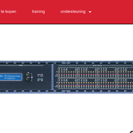
 te kopen
training
ondersteuning
Neem contact met ons op
24/7 hulpcentrum
software
Downloads
Garantie
productregistratie
Service