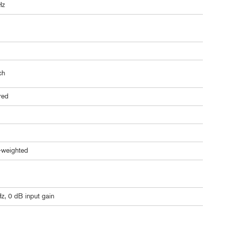
Hz
ch
ered
-weighted
z, 0 dB input gain