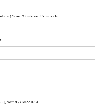
Outputs (Phoenix/Combicon, 3.5mm pitch)
)
ch
NO), Normally Closed (NC)