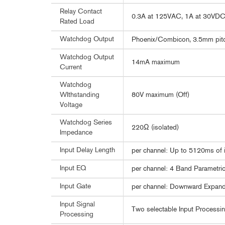
Relay Contact
0.3A at 125VAC, 1A at 30VD
Rated Load
Watchdog Output
Phoenix/Combicon, 3.5mm pitch 
Watchdog Output
14mA maximum
Current
Watchdog
80V maximum (Off)
WIthstanding
Voltage
Watchdog Series
220Ω (isolated)
Impedance
Input Delay Length
per channel: Up to 5120ms of i
Input EQ
per channel: 4 Band Parametri
Input Gate
per channel: Downward Expand
Input Signal
Two selectable Input Processin
Processing