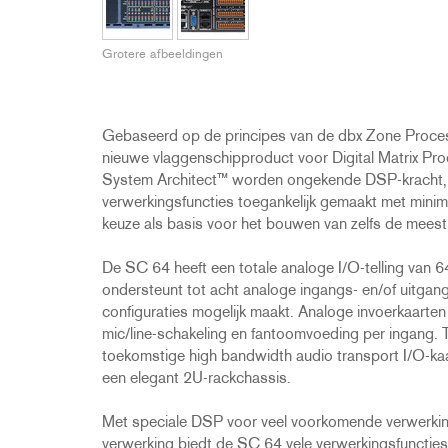
2231
RTA-M
iEQ15
PS6
Grotere afbeeldingen
iEQ31
Di1
530
DJDI
CT-2
Gebaseerd op de principes van de dbx Zone Process
CT-3
nieuwe vlaggenschipproduct voor Digital Matrix Pro
System Architect™ worden ongekende DSP-kracht, onge
DI4
verwerkingsfuncties toegankelijk gemaakt met minim
keuze als basis voor het bouwen van zelfs de mees
De SC 64 heeft een totale analoge I/O-telling van 6
ondersteunt tot acht analoge ingangs- en/of uitgang
configuraties mogelijk maakt. Analoge invoerkaarte
mic/line-schakeling en fantoomvoeding per ingang.
toekomstige high bandwidth audio transport I/O-kaar
een elegant 2U-rackchassis.
Met speciale DSP voor veel voorkomende verwerking
verwerking biedt de SC 64 vele verwerkingsfuncti