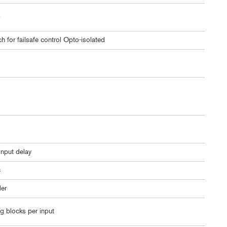
C
for failsafe control Opto-isolated
nput delay
c
er
g blocks per input