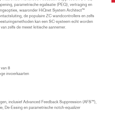
ening, parametrische egalisatie (PEQ), vertraging en
ringsopties, waaronder HiQnet System Architect™
ntactsluiting, de populaire ZC wandcontrollers en zelfs
 besturingsmethoden kan een SC-systeem echt worden
van zelfs de meest kritische aannemer.
 van 8
ge invoerkaarten
ngen, inclusief Advanced Feedback Suppression (AFS™),
, De-Essing en parametrische notch-equalizer