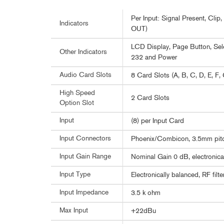
Per Input: Signal Present, Cli
Indicators
OUT)
LCD Display, Page Button, Sele
Other Indicators
232 and Power
Audio Card Slots
8 Card Slots (A, B, C, D, E, F, 
High Speed
2 Card Slots
Option Slot
Input
(8) per Input Card
Input Connectors
Phoenix/Combicon, 3.5mm pit
Input Gain Range
Nominal Gain 0 dB, electronica
Input Type
Electronically balanced, RF filt
Input Impedance
3.5 k ohm
Max Input
+22dBu