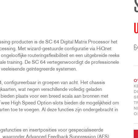
U
ing-producten is de SC 64 Digital Matrix Processor het
6
cessing. Met wizard-gestuurde configuratie via HiQnet
looflijke routeringsflexibiliteit en een uitgebreide reeks
ale training. De SC 64 vertegenwoordigt de professionele
t veeleisende geïntegreerde systemen.
O
4, configureerbaar in groepen van acht. Het chassis
K
kaarten, wat negen verschillende volledig geladen
D
n bieden plaats voor een breed scala aan bronnen met
S
 Twee High Speed Option-slots bieden de mogelijkheid om
T
N
ten toe te voegen. Al deze functies zijn ondergebracht in
O
sfuncties en insertposities voor gespecialiseerde
es, waaronder Advanced Feedback Suppression (AFS),