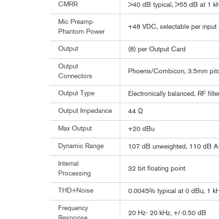
CMRR
>40 dB typical, >55 dB at 1 k
Mic Preamp
+48 VDC, selectable per input
Phantom Power
Output
(8) per Output Card
Output
Phoenix/Combicon, 3.5mm pit
Connectors
Output Type
Electronically balanced, RF filt
Output Impedance
44 Ω
Max Output
+20 dBu
Dynamic Range
107 dB unweighted, 110 dB A
Internal
32 bit floating point
Processing
THD+Noise
0.0045% typical at 0 dBu, 1 kH
Frequency
20 Hz- 20 kHz, +/-0.50 dB
Response