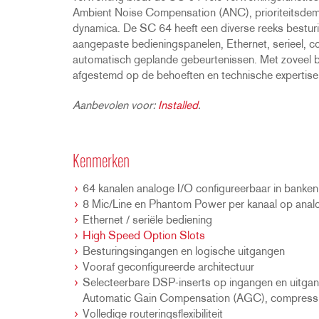
Ambient Noise Compensation (ANC), prioriteitsdemp
dynamica. De SC 64 heeft een diverse reeks bestu
aangepaste bedieningspanelen, Ethernet, serieel, co
automatisch geplande gebeurtenissen. Met zoveel
afgestemd op de behoeften en technische expertise 
Aanbevolen voor:
Installed
.
Kenmerken
64 kanalen analoge I/O configureerbaar in banken
8 Mic/Line en Phantom Power per kanaal op analo
Ethernet / seriële bediening
High Speed Option Slots
Besturingsingangen en logische uitgangen
Vooraf geconfigureerde architectuur
Selecteerbare DSP-inserts op ingangen en uitga
Automatic Gain Compensation (AGC), compressie
Volledige routeringsflexibiliteit