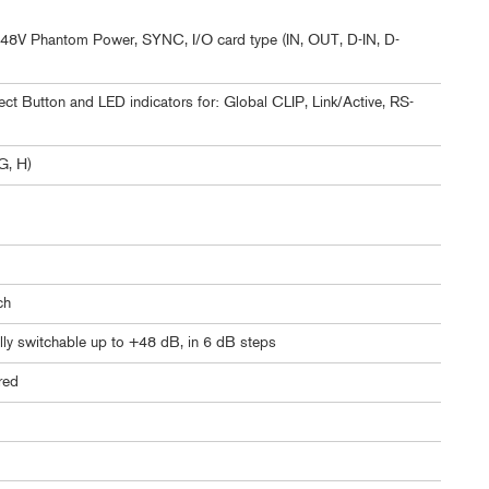
p, 48V Phantom Power, SYNC, I/O card type (IN, OUT, D-IN, D-
ct Button and LED indicators for: Global CLIP, Link/Active, RS-
G, H)
ch
lly switchable up to +48 dB, in 6 dB steps
ered