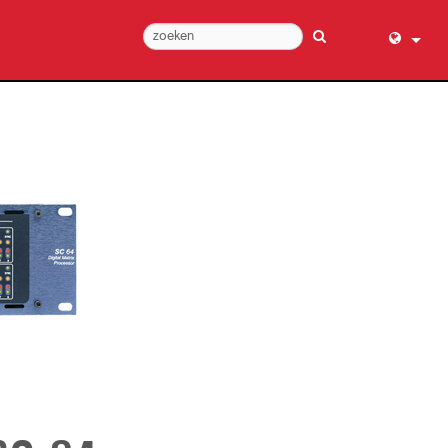
English (
عربي
Dansk
Deutsch
Ελληνι
Español
Français
עברית
हिन्दी
Bahasa I
Italiano
日本語