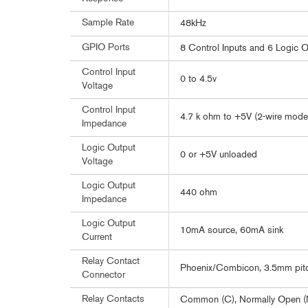
Sample Rate
48kHz
GPIO Ports
8 Control Inputs and 6 Logic 
Control Input
0 to 4.5v
Voltage
Control Input
4.7 k ohm to +5V (2-wire mode
Impedance
Logic Output
0 or +5V unloaded
Voltage
Logic Output
440 ohm
Impedance
Logic Output
10mA source, 60mA sink
Current
Relay Contact
Phoenix/Combicon, 3.5mm pit
Connector
Relay Contacts
Common (C), Normally Open (