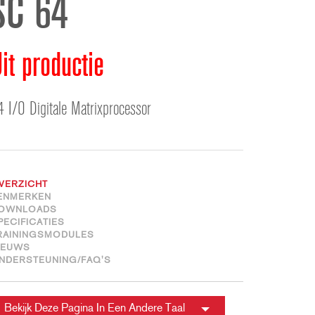
SC 64
ខ្មែរ
한국어
Nederlan
it productie
Polski
Portuguê
4 I/O Digitale Matrixprocessor
Português
Svenska
ภาษาไทย
Türkçe
VERZICHT
Tiếng Việ
ENMERKEN
OWNLOADS
中文
PECIFICATIES
RAININGSMODULES
IEUWS
NDERSTEUNING/FAQ'S
Bekijk Deze Pagina In Een Andere Taal