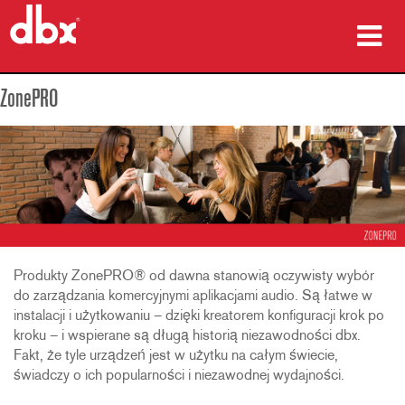
produkty
ZonePRO
Studia przypadków
gdzie kupić
szkolenia
wsparcie
Produkty ZonePRO® od dawna stanowią oczywisty wybór
do zarządzania komercyjnymi aplikacjami audio. Są łatwe w
instalacji i użytkowaniu – dzięki kreatorem konfiguracji krok po
kroku – i wspierane są długą historią niezawodności dbx.
Język/Region
Fakt, że tyle urządzeń jest w użytku na całym świecie,
świadczy o ich popularności i niezawodnej wydajności.