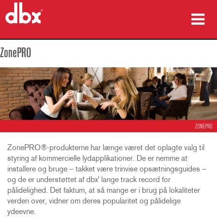
produkter
ZonePRO
Case studies
hvor man kan købe
træning
support
ZonePRO®-produkterne har længe været det oplagte valg til
styring af kommercielle lydapplikationer. De er nemme at
installere og bruge – takket være trinvise opsætningsguides –
og de er understøttet af dbx' lange track record for
Sprog/Region
pålidelighed. Det faktum, at så mange er i brug på lokaliteter
verden over, vidner om deres popularitet og pålidelige
ydeevne.