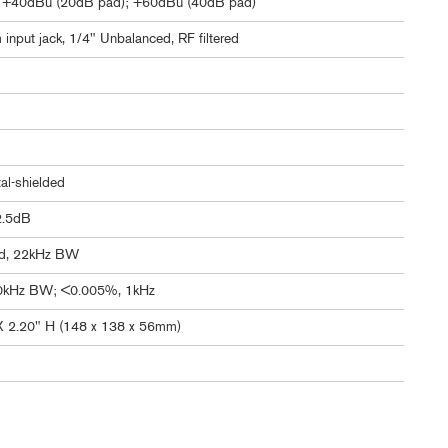
 +40dBu (20dB pad); +60dBu (40dB pad)
m input jack, 1/4" Unbalanced, RF filtered
l-shielded
2.5dB
ed, 22kHz BW
0kHz BW; <0.005%, 1kHz
X 2.20" H (148 x 138 x 56mm)