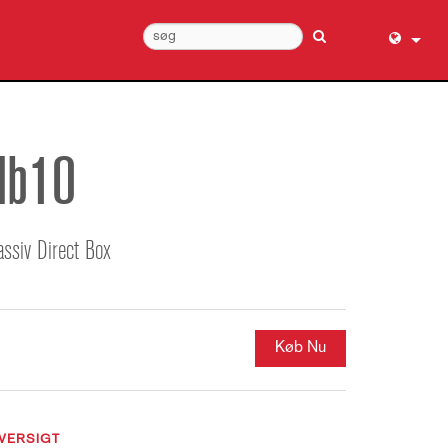
English (
عربي
Dansk
db10
Deutsch
Ελληνι
Español
assiv Direct Box
Français
עברית
हिन्दी
Køb Nu
Bahasa I
Italiano
日本語
VERSIGT