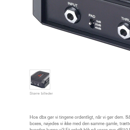
2231
RTA-M
iEQ15
PS6
iEQ31
Di1
530
DJDI
CT-2
CT-3
DI4
Større billeder
Hos dbx gør vi tingene ordentligt, når vi gør dem. Så
boxes, nøjedes vi ikke med den samme gamle, trætte 