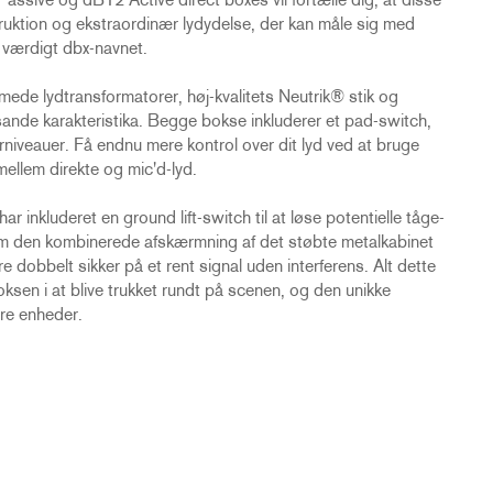
assive og dB12 Active direct boxes vil fortælle dig, at disse
truktion og ekstraordinær lydydelse, der kan måle sig med
r værdigt dbx-navnet.
ede lydtransformatorer, høj-kvalitets Neutrik® stik og
g sande karakteristika. Begge bokse inkluderer et pad-switch,
lerniveauer. Få endnu mere kontrol over dit lyd ved at bruge
 mellem direkte og mic'd-lyd.
har inkluderet en ground lift-switch til at løse potentielle tåge-
m den kombinerede afskærmning af det støbte metalkabinet
 dobbelt sikker på et rent signal uden interferens. Alt dette
e boksen i at blive trukket rundt på scenen, og den unikke
ere enheder.