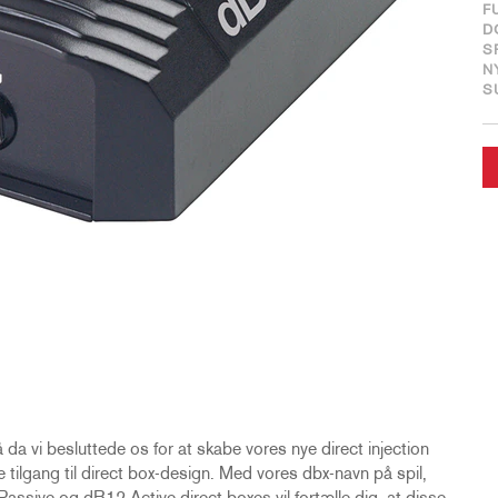
F
D
S
N
S
 da vi besluttede os for at skabe vores nye direct injection
tilgang til direct box-design. Med vores dbx-navn på spil,