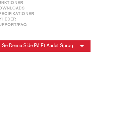
ខ្មែរ
UNKTIONER
OWNLOADS
한국어
PECIFIKATIONER
YHEDER
Nederlan
UPPORT/FAQ
Polski
Portuguê
Se Denne Side På Et Andet Sprog
Português
Svenska
ภาษาไทย
Türkçe
Tiếng Việ
中文