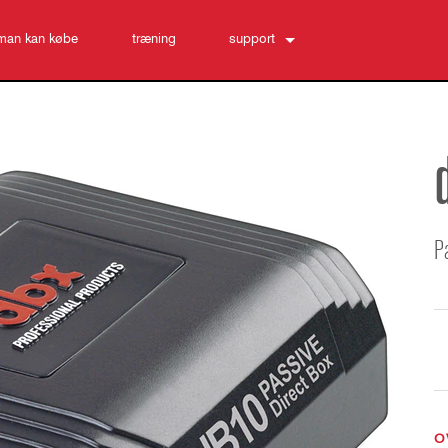
man kan købe
træning
support
Kontakt os
Hjælpecenter døgnet rundt
software
Downloads
Garanti
produktregistrering
P
Service
O