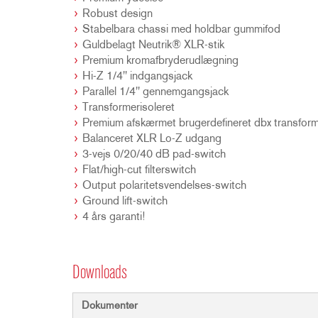
Robust design
Stabelbara chassi med holdbar gummifod
Guldbelagt Neutrik® XLR-stik
Premium kromafbryderudlægning
Hi-Z 1/4" indgangsjack
Parallel 1/4" gennemgangsjack
Transformerisoleret
Premium afskærmet brugerdefineret dbx transfor
Balanceret XLR Lo-Z udgang
3-vejs 0/20/40 dB pad-switch
Flat/high-cut filterswitch
Output polaritetsvendelses-switch
Ground lift-switch
4 års garanti!
Downloads
Dokumenter