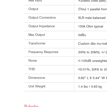
Max Input
+20dBu (0dB pad);
Output
(Thru) 1 parallel fro
Output Connectors
XLR male balanced
Output Impedance
150k Ohm typical
Max Output
0dBu
Transformer
Custom dbx mu-meta
Frequency Response
20Hz to 20kHz, +/-
Noise
<-105dB unweight
THD
<0.01%, 20Hz to 2
Dimensions
5.82" L X 5.44" W 
Unit Weight
1.4 lbs / 0.65 kg