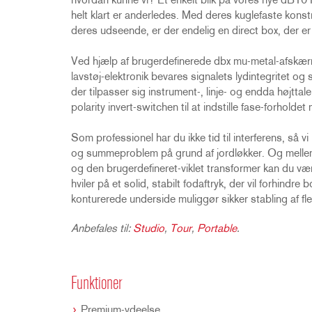
hvordan kunne vi? Et enkelt blik på vores nye dB10 P
helt klart er anderledes. Med deres kuglefaste kons
deres udseende, er der endelig en direct box, der e
Ved hjælp af brugerdefinerede dbx mu-metal-afskærm
lavstøj-elektronik bevares signalets lydintegritet o
der tilpasser sig instrument-, linje- og endda højtta
polarity invert-switchen til at indstille fase-forholdet
Som professionel har du ikke tid til interferens, så vi 
og summeproblem på grund af jordløkker. Og melle
og den brugerdefineret-viklet transformer kan du være
hviler på et solid, stabilt fodaftryk, der vil forhindr
konturerede underside muliggør sikker stabling af fl
Anbefales til:
Studio
,
Tour
,
Portable
.
Funktioner
Premium-ydeelse