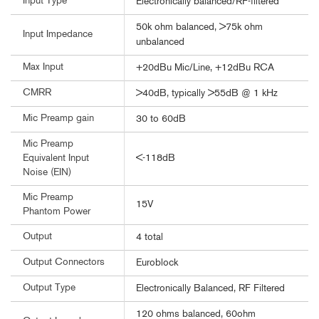
Input Type
Electronically balanced/RF-filtered
50k ohm balanced, >75k ohm
Input Impedance
unbalanced
Max Input
+20dBu Mic/Line, +12dBu RCA
CMRR
>40dB, typically >55dB @ 1 kHz
Mic Preamp gain
30 to 60dB
Mic Preamp
<-118dB
Equivalent Input
Noise (EIN)
Mic Preamp
15V
Phantom Power
Output
4 total
Output Connectors
Euroblock
Output Type
Electronically Balanced, RF Filtered
120 ohms balanced, 60ohm