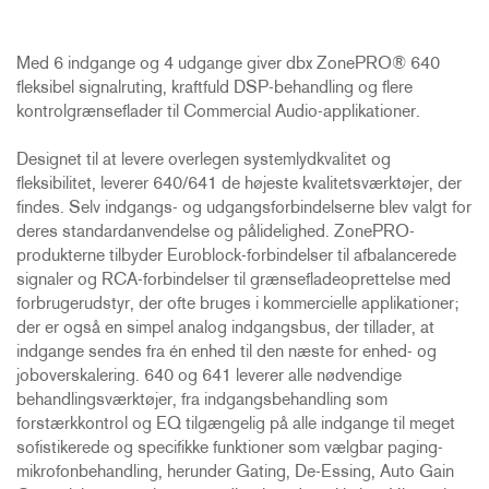
Med 6 indgange og 4 udgange giver dbx ZonePRO® 640
fleksibel signalruting, kraftfuld DSP-behandling og flere
kontrolgrænseflader til Commercial Audio-applikationer.
Designet til at levere overlegen systemlydkvalitet og
fleksibilitet, leverer 640/641 de højeste kvalitetsværktøjer, der
findes. Selv indgangs- og udgangsforbindelserne blev valgt for
deres standardanvendelse og pålidelighed. ZonePRO-
produkterne tilbyder Euroblock-forbindelser til afbalancerede
signaler og RCA-forbindelser til grænsefladeoprettelse med
forbrugerudstyr, der ofte bruges i kommercielle applikationer;
der er også en simpel analog indgangsbus, der tillader, at
indgange sendes fra én enhed til den næste for enhed- og
joboverskalering. 640 og 641 leverer alle nødvendige
behandlingsværktøjer, fra indgangsbehandling som
forstærkkontrol og EQ tilgængelig på alle indgange til meget
sofistikerede og specifikke funktioner som vælgbar paging-
mikrofonbehandling, herunder Gating, De-Essing, Auto Gain