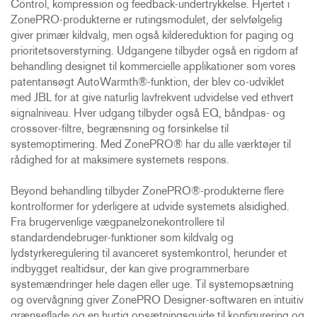
Control, kompression og feedback-undertrykkelse. Hjertet i
ZonePRO-produkterne er rutingsmodulet, der selvfølgelig
giver primær kildvalg, men også kildereduktion for paging og
prioritetsoverstyrning. Udgangene tilbyder også en rigdom af
behandling designet til kommercielle applikationer som vores
patentansøgt AutoWarmth®-funktion, der blev co-udviklet
med JBL for at give naturlig lavfrekvent udvidelse ved ethvert
signalniveau. Hver udgang tilbyder også EQ, båndpas- og
crossover-filtre, begrænsning og forsinkelse til
systemoptimering. Med ZonePRO® har du alle værktøjer til
rådighed for at maksimere systemets respons.
Beyond behandling tilbyder ZonePRO®-produkterne flere
kontrolformer for yderligere at udvide systemets alsidighed.
Fra brugervenlige vægpanelzonekontrollere til
standardendebruger-funktioner som kildvalg og
lydstyrkeregulering til avanceret systemkontrol, herunder et
indbygget realtidsur, der kan give programmerbare
systemændringer hele dagen eller uge. Til systemopsætning
og overvågning giver ZonePRO Designer-softwaren en intuitiv
grænseflade og en hurtig opsætningsguide til konfigurering og