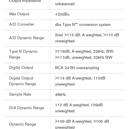
Output Impedance
unbalanced
Max Output
+20dBu
A/D Converter
dbx Type IV™ conversion system
(line) >113 dB, A-weighted, >110 dB
A/D Dynamic Range
unweighted
>119dB, A-weighted, 22kHz; BW:
Type IV Dynamic
Range
>117dB, unweighted, 22kHz BW
Digital Output
RCA 24-Bit oversampling
>114 dB A-weighted, 110dB
Digital Output
Dynamic Range
unweighted
Sample Rate
48kHz
112 dB A-weighted, 109dB
D/A Dynamic Range
unweighted
>109 dB A-weighted, >106 dB
Dynamic Range
unweighted