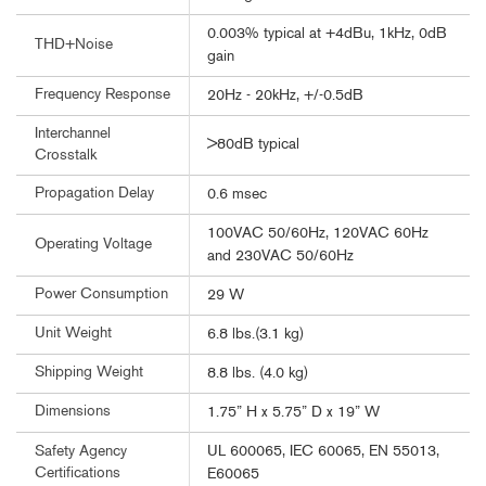
0.003% typical at +4dBu, 1kHz, 0dB
THD+Noise
gain
Frequency Response
20Hz - 20kHz, +/-0.5dB
Interchannel
>80dB typical
Crosstalk
Propagation Delay
0.6 msec
100VAC 50/60Hz, 120VAC 60Hz
Operating Voltage
and 230VAC 50/60Hz
Power Consumption
29 W
Unit Weight
6.8 lbs.(3.1 kg)
Shipping Weight
8.8 lbs. (4.0 kg)
Dimensions
1.75” H x 5.75” D x 19” W
UL 600065, IEC 60065, EN 55013,
Safety Agency
Certifications
E60065