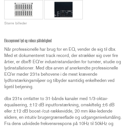
Større billeder
Eksceptionel lyd og robust pålidelighed
Når professionelle har brug for en EQ, vender de sig til dbx.
Med et dokumenteret track record, der strækker sig over fire
årtier, er dbx® EQ'er industristandarden for turnéer, studie og
lydinstallationer. Med dbx-arven af anerkendte professionelle
EQ'er møder 231s behovene i de mest krævende
lydforstærkingsmiljøer og tilbyder samtidig enkelheden ved
ligetil betjening.
dbx 231s omfatter to 31-bånds kanaler med 1/3-oktav-
équalisering, ±12 dB inputforstærkning, omskiftelig ±6 dB
eller ±12 dB boost-/cut-rækkevidde, 20 mm ikke-ledende
slidere, en intuitiv brugergrænseflade og udgangsnivelumåling.
Fra dens udvidede frekvensrespons på 10Hz til 50kHz og