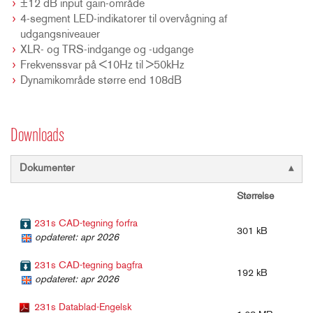
±12 dB input gain-område
4-segment LED-indikatorer til overvågning af
udgangsniveauer
XLR- og TRS-indgange og -udgange
Frekvenssvar på <10Hz til >50kHz
Dynamikområde større end 108dB
Downloads
Dokumenter
Størrelse
231s CAD-tegning forfra
301 kB
opdateret: apr 2026
231s CAD-tegning bagfra
192 kB
opdateret: apr 2026
231s Datablad-Engelsk