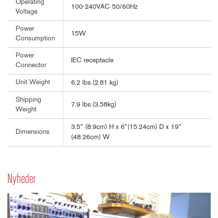
Operating
100-240VAC 50/60Hz
Voltage
Power
15W
Consumption
Power
IEC receptacle
Connector
Unit Weight
6.2 lbs.(2.81 kg)
Shipping
7.9 lbs.(3.58kg)
Weight
3.5" (8.9cm) H x 6"(15.24cm) D x 19"
Dimensions
(48.26cm) W
Nyheder