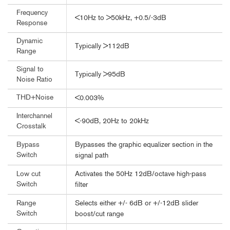
Frequency
<10Hz to >50kHz, +0.5/-3dB
Response
Dynamic
Typically >112dB
Range
Signal to
Typically >95dB
Noise Ratio
THD+Noise
<0.003%
Interchannel
<-90dB, 20Hz to 20kHz
Crosstalk
Bypasses the graphic equalizer section in the
Bypass
Switch
signal path
Activates the 50Hz 12dB/octave high-pass
Low cut
Switch
filter
Selects either +/- 6dB or +/-12dB slider
Range
Switch
boost/cut range