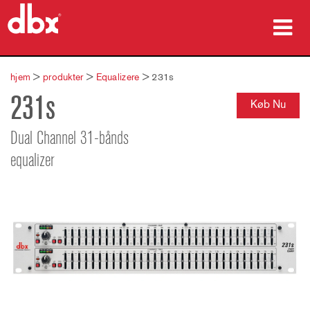
produkter
hjem
>
produkter
>
Equalizere
>
231s
231s
Case studies
Køb Nu
hvor man kan købe
Dual Channel 31-bånds
equalizer
træning
support
Sprog/Region