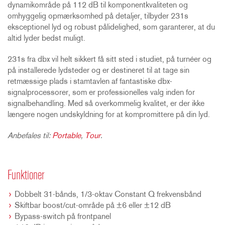
dynamikområde på 112 dB til komponentkvaliteten og
omhyggelig opmærksomhed på detaljer, tilbyder 231s
eksceptionel lyd og robust pålidelighed, som garanterer, at du
altid lyder bedst muligt.
231s fra dbx vil helt sikkert få sitt sted i studiet, på turnéer og
på installerede lydsteder og er destineret til at tage sin
retmæssige plads i stamtavlen af fantastiske dbx-
signalprocessorer, som er professionelles valg inden for
signalbehandling. Med så overkommelig kvalitet, er der ikke
længere nogen undskyldning for at kompromittere på din lyd.
Anbefales til:
Portable
,
Tour
.
Funktioner
Dobbelt 31-bånds, 1/3-oktav Constant Q frekvensbånd
Skiftbar boost/cut-område på ±6 eller ±12 dB
Bypass-switch på frontpanel