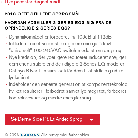
Hjælpecenter døgnet rundt
231S OFTE STILLEDE SPØRGSMÅL
HVORDAN ADSKILLER S SERIES EQS SIG FRA DE
OPRINDELIGE 2 SERIES EQS?
Dynamikområdet er forbedret fra 108dB til 112dB
Inkluderer nu et super stille og mere energieffektivt
"universelt" 100-240VAC switch-mode strømforsyning
Nye kredsløb, der yderligere reducerer induceret støj, gør
dem endnu stilere end de tidligere 2 Series EQ-modeller
Det nye Silver Titanium-look får dem til at skille sig ud i et
lydkabinet
Indeholder den seneste generation af komponentteknologi,
hvilket resulterer i forbedret samlet lydintegritet, forbedret
kontrolniveauer og mindre energiforbrug.
Se Denne Side På Et Andet Sprog
© 2026
Alle rettigheder forbeholdes.