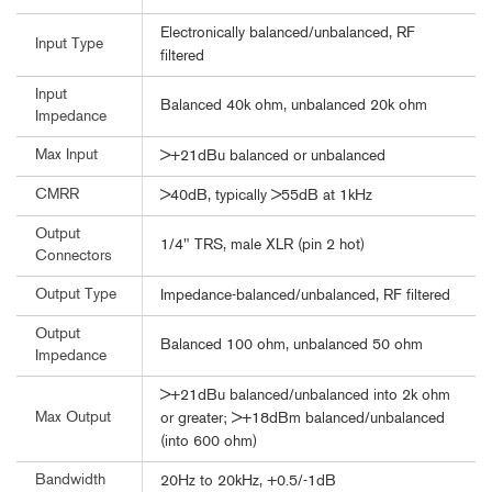
Electronically balanced/unbalanced, RF
Input Type
filtered
Input
Balanced 40k ohm, unbalanced 20k ohm
Impedance
Max Input
>+21dBu balanced or unbalanced
CMRR
>40dB, typically >55dB at 1kHz
Output
1/4" TRS, male XLR (pin 2 hot)
Connectors
Output Type
Impedance-balanced/unbalanced, RF filtered
Output
Balanced 100 ohm, unbalanced 50 ohm
Impedance
>+21dBu balanced/unbalanced into 2k ohm
Max Output
or greater; >+18dBm balanced/unbalanced
(into 600 ohm)
Bandwidth
20Hz to 20kHz, +0.5/-1dB