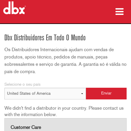
produtos
Dbx Distribuidores Em Todo O Mundo
Casos de estudo
Os Distribuidores Internacionais ajudam com vendas de
onde comprar
produtos, apoio técnico, pedidos de manuais, peças
sobressalentes e serviço de garantia. A garantia só é válida no
formação
país de compra.
assistência
Selecione o seu país
We didn't find a distributor in your country. Please contact us
Idioma/Região
with the information below.
Customer Care