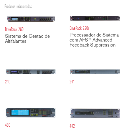
Produtos relacionados
DriveRack 220i
DriveRack 260
Processador de Sistema
Sistema de Gestão de
com AFS™ Advanced
Altifalantes
Feedback Suppression
240
241
480
442