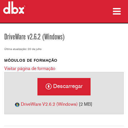
produtos
DriveWare v2.6.2 (Windows)
Casos de estudo
Última atualização: 20 de julho
onde comprar
MÓDULOS DE FORMAÇÃO
Visitar página de formação
formação
assistência
Descarregar
DriveWare V2.6.2 (Windows)
[2 MB]
Idioma/Região