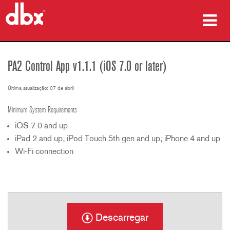
produtos
PA2 Control App v1.1.1 (iOS 7.0 or later)
Casos de estudo
Última atualização: 07 de abril
onde comprar
Minimum System Requirements
formação
iOS 7.0 and up
iPad 2 and up; iPod Touch 5th gen and up; iPhone 4 and up
assistência
Wi-Fi connection
Idioma/Região
Descarregar