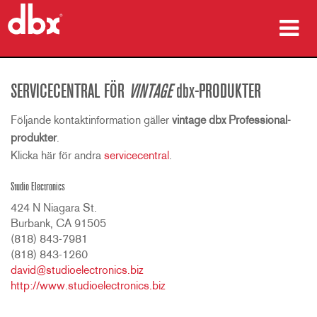
produkter
SERVICECENTRAL FÖR
VINTAGE
dbx-PRODUKTER
Fallstudier
Följande kontaktinformation gäller
vintage dbx Professional-
var man kan köpa
produkter
.
Klicka här för andra
servicecentral
.
utbildning
Studio Electronics
support
424 N Niagara St.
Burbank, CA 91505
(818) 843-7981
(818) 843-1260
david@studioelectronics.biz
Språk/Region
http://www.studioelectronics.biz