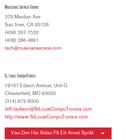
Musicians Service Center
379 Merdian Ave
San Jose, CA 95126
(408) 297-7532
(408) 286-4861
tech@musicianservice.com
St. Louis CompuTronics
18167 Edison Avenue, Unit G
Chesterfield, MO 63005
(314) 872-8000
Jeff.Jackson@StLouisCompuTronics.com
http://www.StLouisCompuTronics.com
Visa Den Här Sidan På Ett Annat Språk