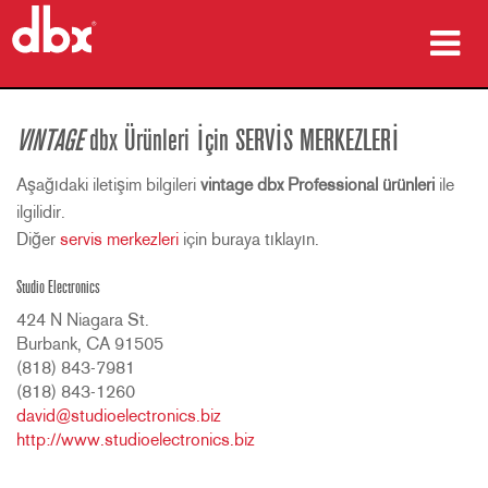
ürünler
VINTAGE
dbx Ürünleri İçin SERVİS MERKEZLERİ
Vaka çalışmaları
Aşağıdaki iletişim bilgileri
vintage dbx Professional ürünleri
ile
nereden satın alınır
ilgilidir.
Diğer
servis merkezleri
için buraya tıklayın.
eğitim
Studio Electronics
destek
424 N Niagara St.
Burbank, CA 91505
(818) 843-7981
(818) 843-1260
david@studioelectronics.biz
Dil/Bölge
http://www.studioelectronics.biz