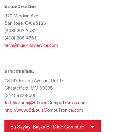
Musicians Service Center
379 Merdian Ave
San Jose, CA 95126
(408) 297-7532
(408) 286-4861
tech@musicianservice.com
St. Louis CompuTronics
18167 Edison Avenue, Unit G
Chesterfield, MO 63005
(314) 872-8000
Jeff.Jackson@StLouisCompuTronics.com
http://www.StLouisCompuTronics.com
Bu Sayfayı Başka Bir Dilde Görüntüle