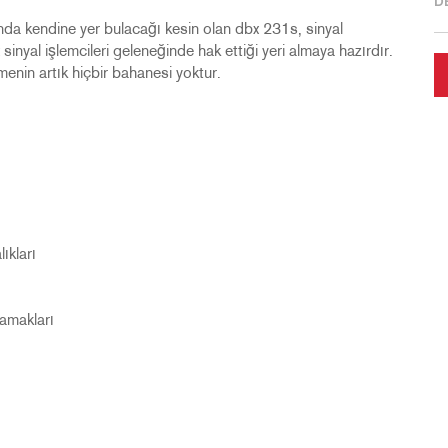
D
da kendine yer bulacağı kesin olan dbx 231s, sinyal
inyal işlemcileri geleneğinde hak ettiği yeri almaya hazırdır.
rmenin artık hiçbir bahanesi yoktur.
ıkları
samakları