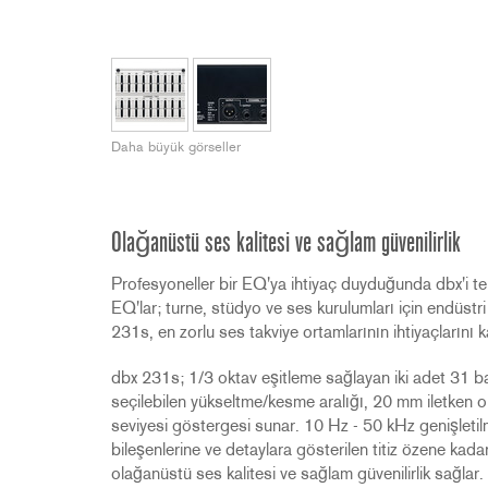
2231
RTA-M
iEQ15
PS6
iEQ31
Di1
530
DJDI
CT-2
Daha büyük görseller
CT-3
DI4
Olağanüstü ses kalitesi ve sağlam güvenilirlik
Profesyoneller bir EQ'ya ihtiyaç duyduğunda dbx'i te
EQ'lar; turne, stüdyo ve ses kurulumları için endüstr
231s, en zorlu ses takviye ortamlarının ihtiyaçlarını k
dbx 231s; 1/3 oktav eşitleme sağlayan iki adet 31 b
seçilebilen yükseltme/kesme aralığı, 20 mm iletken ol
seviyesi göstergesi sunar. 10 Hz - 50 kHz genişletilm
bileşenlerine ve detaylara gösterilen titiz özene kad
olağanüstü ses kalitesi ve sağlam güvenilirlik sağlar.