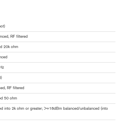
ot)
nced, RF filtered
ed 20k ohm
nced
kHz
t)
d, RF filtered
ed 50 ohm
 into 2k ohm or greater; >+18dBm balanced/unbalanced (into