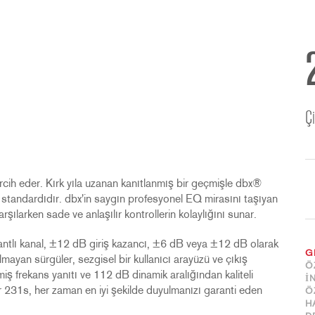
Ç
rcih eder. Kırk yıla uzanan kanıtlanmış bir geçmişle dbx®
i standardıdır. dbx'in saygın profesyonel EQ mirasını taşıyan
arşılarken sade ve anlaşılır kontrollerin kolaylığını sunar.
antlı kanal, ±12 dB giriş kazancı, ±6 dB veya ±12 dB olarak
G
mayan sürgüler, sezgisel bir kullanıcı arayüzü ve çıkış
Ö
iş frekans yanıtı ve 112 dB dinamik aralığından kaliteli
İ
ar 231s, her zaman en iyi şekilde duyulmanızı garanti eden
Ö
H