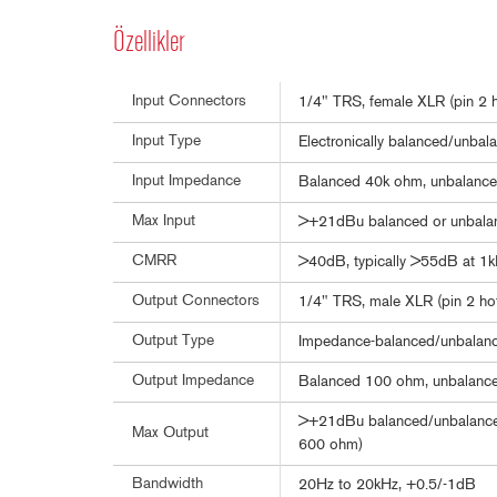
Özellikler
Input Connectors
1/4" TRS, female XLR (pin 2 h
Input Type
Electronically balanced/unbala
Input Impedance
Balanced 40k ohm, unbalanc
Max Input
>+21dBu balanced or unbala
CMRR
>40dB, typically >55dB at 1
Output Connectors
1/4" TRS, male XLR (pin 2 ho
Output Type
Impedance-balanced/unbalance
Output Impedance
Balanced 100 ohm, unbalanc
>+21dBu balanced/unbalanced
Max Output
600 ohm)
Bandwidth
20Hz to 20kHz, +0.5/-1dB