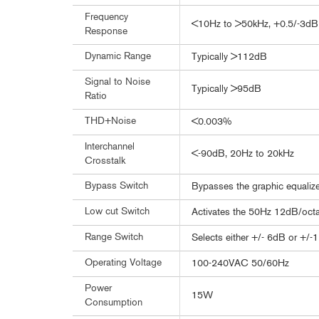
Frequency
<10Hz to >50kHz, +0.5/-3dB
Response
Dynamic Range
Typically >112dB
Signal to Noise
Typically >95dB
Ratio
THD+Noise
<0.003%
Interchannel
<-90dB, 20Hz to 20kHz
Crosstalk
Bypass Switch
Bypasses the graphic equalizer
Low cut Switch
Activates the 50Hz 12dB/octav
Range Switch
Selects either +/- 6dB or +/-
Operating Voltage
100-240VAC 50/60Hz
Power
15W
Consumption