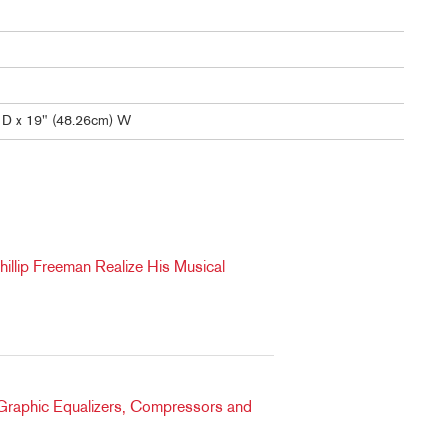
) D x 19" (48.26cm) W
llip Freeman Realize His Musical
Graphic Equalizers, Compressors and