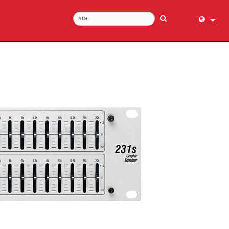
English (
عربي
Dansk
Deutsch
Ελληνι
Español
Français
עברית
हिन्दी
Bahasa I
Italiano
日本語