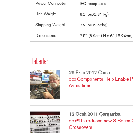
Power Connector
IEC receptacle
Unit Weight
6.2 lbs.(2.81 kg)
Shipping Weight
7.9 lbs.(3.58kg)
Dimensions
3.5" (8.9cm) H x 6"(15.24cm
Haberler
26 Ekim 2012 Cuma
dbx Components Help Enable Phi
Aspirations
12 Ocak 2011 Çarşamba
dbx® Introduces new S Series 
Crossovers