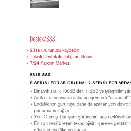
Destek/SSS
231s ürününüzü kaydedin
Teknik Destek ile İletişime Geçin
7/24 Yardım Merkezi
231S SSS
S SERISI EQ'LAR ORIJINAL 2 SERISI EQ'LARDAN
Dinamik aralık 108dB'den 112dB'ye iyileştirilmiştir
Artık ultra sessiz ve daha enerji verimli "univers
Endüklenen gürültüyü daha da azaltan yeni devre 
performans sağlar
Yeni Gümüş Titanyum görünümü, ses rack'inde ön
En son nesil bileşen teknolojisini içererek geliştiri
düşük enerji tüketimi sağlar.