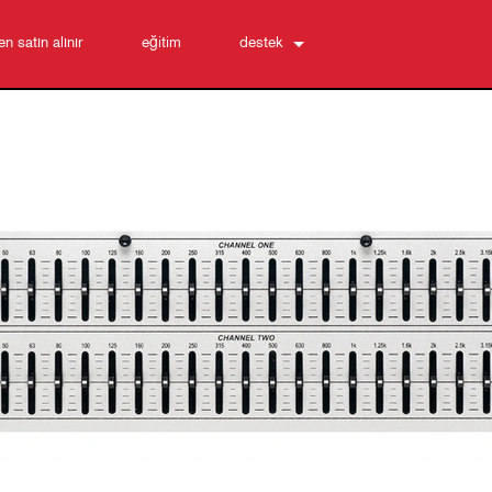
n satın alınır
eğitim
destek
Bize Ulaşın
7/24 Yardım Merkezi
yazılım
İndirmeler
Garanti
ürün kaydı
Servis