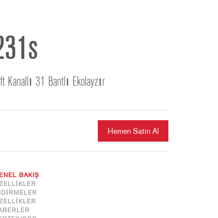
ខ្មែរ
한국어
Nederlan
231s
Polski
Portuguê
Português
ift Kanallı 31 Bantlı Ekolayzır
Svenska
ภาษาไทย
Türkçe
Hemen Satın Al
Tiếng Việ
中文
ENEL BAKIŞ
ZELLIKLER
NDIRMELER
ZELLIKLER
ABERLER