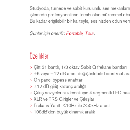
Stüdyoda, turnede ve sabit kurulumlu ses mekanların
işlemede profesyonellerin tercihi olan mükemmel dbx s
Bu kadar erişilebilir bir kaliteyle, sesinizden ödün ve
Şunlar için önerilir:
Portable
,
Tour
.
Özellikler
Çift 31 bantlı, 1/3 oktav Sabit Q frekans bantları
±6 veya ±12 dB arası değiştirilebilir boost/cut aral
Ön panel bypass anahtarı
±12 dB giriş kazanç aralığı
Çıkış seviyelerini izlemek için 4 segmentli LED ba
XLR ve TRS Girişler ve Çıkışlar
Frekans Yanıtı <10Hz ile >50kHz arası
108dB'den büyük dinamik aralık