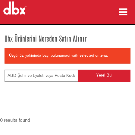
ürünler
Dbx Ürünlerini Nereden Satın Alınır
Vaka çalışmaları
Üzgünüz, yakınında bayi bulunamadı with selected criteria.
nereden satın alınır
eğitim
destek
Dil/Bölge
0
results found