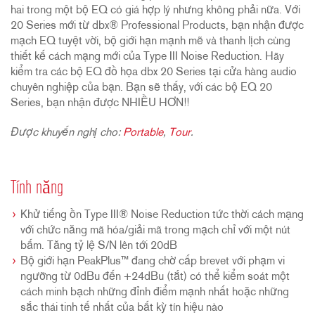
hai trong một bộ EQ có giá hợp lý nhưng không phải nữa. Với
20 Series mới từ dbx® Professional Products, bạn nhận được
mạch EQ tuyệt vời, bộ giới hạn mạnh mẽ và thanh lịch cùng
thiết kế cách mạng mới của Type III Noise Reduction. Hãy
kiểm tra các bộ EQ đồ họa dbx 20 Series tại cửa hàng audio
chuyên nghiệp của bạn. Bạn sẽ thấy, với các bộ EQ 20
Series, bạn nhận được NHIỀU HƠN!!
Được khuyến nghị cho:
Portable
,
Tour
.
Tính năng
Khử tiếng ồn Type III® Noise Reduction tức thời cách mạng
với chức năng mã hóa/giải mã trong mạch chỉ với một nút
bấm. Tăng tỷ lệ S/N lên tới 20dB
Bộ giới hạn PeakPlus™ đang chờ cấp brevet với phạm vi
ngưỡng từ 0dBu đến +24dBu (tắt) có thể kiểm soát một
cách minh bạch những đỉnh điểm mạnh nhất hoặc những
sắc thái tinh tế nhất của bất kỳ tín hiệu nào