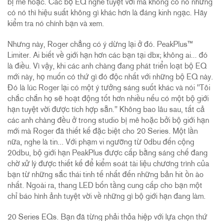
bị mê hoặc. Các bộ EQ nghe tuyệt vời mà không có nó nhưng
có nó thì hiệu suất không gì khác hơn là đáng kinh ngạc. Hãy
kiểm tra nó chính bạn và xem.
Nhưng này, Roger chẳng có ý dừng lại ở đó. PeakPlus™
Limiter. Ai biết về giới hạn hơn các bạn tại dbx; không ai... đó
là điều. Vì vậy, khi các anh chàng đang phát triển loạt bộ EQ
mới này, họ muốn có thứ gì đó độc nhất với những bộ EQ này.
Đó là lúc Roger lại có một ý tưởng sáng suốt khác và nói "Tôi
chắc chắn họ sẽ hoạt động tốt hơn nhiều nếu có một bộ giới
hạn tuyệt vời được tích hợp sẵn." Không bao lâu sau, tất cả
các anh chàng đều ở trong studio bị mê hoặc bởi bộ giới hạn
mới mà Roger đã thiết kế đặc biệt cho 20 Series. Một lần
nữa, nghe là tin... Với phạm vi ngưỡng từ 0dbu đến cộng
20dbu, bộ giới hạn PeakPlus được cấp bằng sáng chế đang
chờ xử lý được thiết kế để kiểm soát tài liệu chương trình của
bạn từ những sắc thái tinh tế nhất đến những bản hit ồn ào
nhất. Ngoài ra, thang LED bốn tầng cung cấp cho bạn một
chỉ báo hình ảnh tuyệt vời về những gì bộ giới hạn đang làm.
20 Series EQs. Bạn đã từng phải thỏa hiệp với lựa chọn thứ