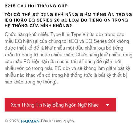
2215 CÂU HỎI THƯỜNG GẶP
TÔI CÓ THỂ SỬ DỤNG KHẢ NĂNG GIẢM TIẾNG ỒN TRONG
IEQ HOẶC EQ SERIES 20 ĐỂ LOẠI BỎ TIẾNG ỒN TRONG
HỆ THỐNG CỦA MÌNH KHÔNG?
Chức năng khử nhiễu Type III & Type V của dbx trong các
mẫu EQ hiện tại của chúng tôi (iEQ và EQ Series 20) không
được thiết kế để là khử nhiễu một đầu nhằm loại bỏ tiếng
xoắc từ băng từ hoặc nhiễu khác. Chức năng khử nhiễu trong
các mẫu EQ hiện tại của chúng tôi chỉ dùng để giảm bớt
nhiễu vốn có trong mẫu EQ dbx và sẽ không làm giảm bất kỳ
nhiễu nào khác vốn có trong hệ thống (tức là bất kỳ thiết bị
nào khác trong hệ thống).
Xem Thông Tin Này Bằng Ngôn Ngữ Khác
© 2026
Bảo lưu mọi quyền.