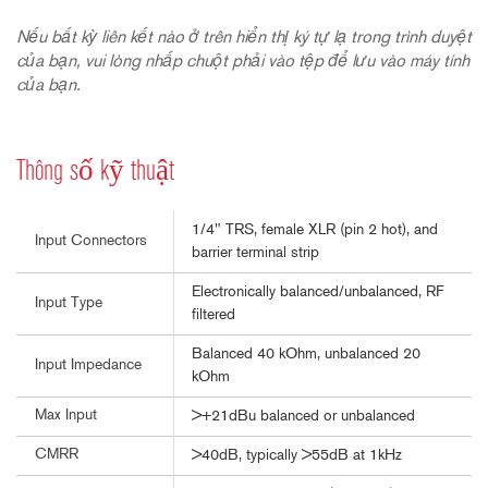
Nếu bất kỳ liên kết nào ở trên hiển thị ký tự lạ trong trình duyệt
của bạn, vui lòng nhấp chuột phải vào tệp để lưu vào máy tính
của bạn.
Thông số kỹ thuật
1/4" TRS, female XLR (pin 2 hot), and
Input Connectors
barrier terminal strip
Electronically balanced/unbalanced, RF
Input Type
filtered
Balanced 40 kOhm, unbalanced 20
Input Impedance
kOhm
Max Input
>+21dBu balanced or unbalanced
CMRR
>40dB, typically >55dB at 1kHz