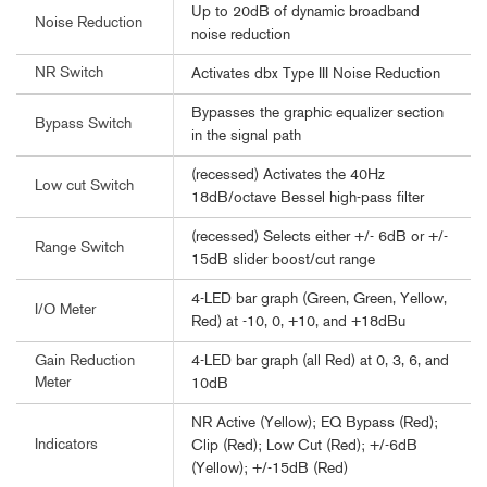
Up to 20dB of dynamic broadband
Noise Reduction
noise reduction
NR Switch
Activates dbx Type III Noise Reduction
Bypasses the graphic equalizer section
Bypass Switch
in the signal path
(recessed) Activates the 40Hz
Low cut Switch
18dB/octave Bessel high-pass filter
(recessed) Selects either +/- 6dB or +/-
Range Switch
15dB slider boost/cut range
4-LED bar graph (Green, Green, Yellow,
I/O Meter
Red) at -10, 0, +10, and +18dBu
4-LED bar graph (all Red) at 0, 3, 6, and
Gain Reduction
Meter
10dB
NR Active (Yellow); EQ Bypass (Red);
Indicators
Clip (Red); Low Cut (Red); +/-6dB
(Yellow); +/-15dB (Red)