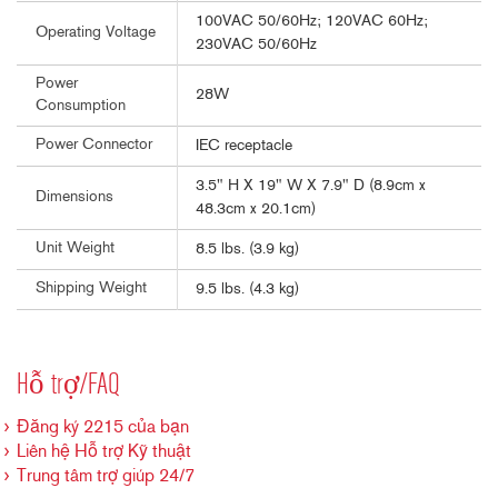
100VAC 50/60Hz; 120VAC 60Hz;
Operating Voltage
230VAC 50/60Hz
Power
28W
Consumption
Power Connector
IEC receptacle
3.5" H X 19" W X 7.9" D (8.9cm x
Dimensions
48.3cm x 20.1cm)
Unit Weight
8.5 lbs. (3.9 kg)
Shipping Weight
9.5 lbs. (4.3 kg)
Hỗ trợ/FAQ
Đăng ký 2215 của bạn
Liên hệ Hỗ trợ Kỹ thuật
Trung tâm trợ giúp 24/7