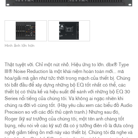
Hình ảnh lớn hơn
Thật tuyệt vời. Chỉ một nút nhỏ. Hiệu ứng to lớn. dbx® Type
III® Noise Reduction là một khái niệm hoàn toàn mới... mã
hóa/giải mã gần như tức thời trong mạch của thiết bị. Chúng
tôi bắt đầu để xây dựng những bộ EQ tốt nhất có thể, các
thiết bị có thừa kế và hiệu suất để sánh với những bộ EQ 30
Series nổi tiếng của chúng tôi. Và không ai ngạc nhiên khi
chúng ra đời vô cùng tốt. (Hãy yêu cầu xem các biểu đồ Audio
Precision so với các đối thủ cạnh tranh.) Nhưng sau đó,
Roger (kỹ sư trưởng của chúng tôi, một tên anh chàng tốt
bụng, nếu nói về các kỹ sư) đã có ý tưởng điên rồ là đưa công
nghệ giảm tiếng ồn mới này vào thiết bị. Chúng tôi đã nghe và