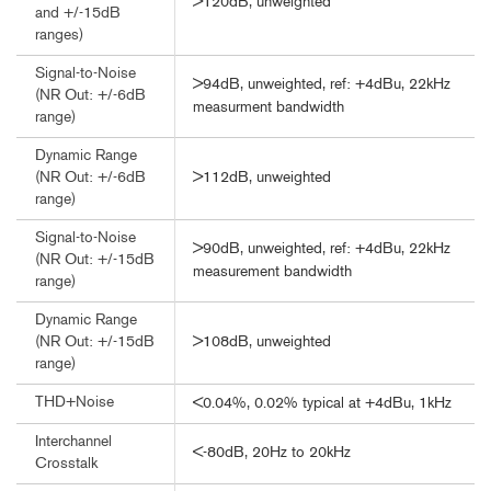
>120dB, unweighted
and +/-15dB
ranges)
Signal-to-Noise
>94dB, unweighted, ref: +4dBu, 22kHz
(NR Out: +/-6dB
measurment bandwidth
range)
Dynamic Range
>112dB, unweighted
(NR Out: +/-6dB
range)
Signal-to-Noise
>90dB, unweighted, ref: +4dBu, 22kHz
(NR Out: +/-15dB
measurement bandwidth
range)
Dynamic Range
>108dB, unweighted
(NR Out: +/-15dB
range)
THD+Noise
<0.04%, 0.02% typical at +4dBu, 1kHz
Interchannel
<-80dB, 20Hz to 20kHz
Crosstalk