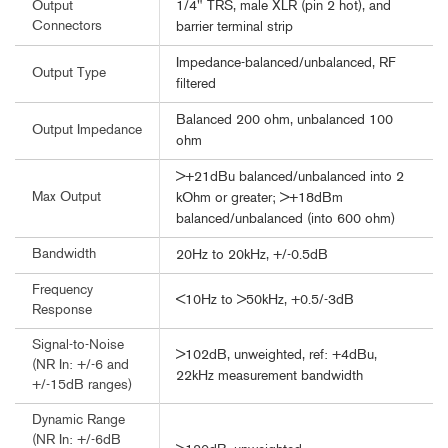
1/4" TRS, male XLR (pin 2 hot), and
Output
Connectors
barrier terminal strip
Impedance-balanced/unbalanced, RF
Output Type
filtered
Balanced 200 ohm, unbalanced 100
Output Impedance
ohm
>+21dBu balanced/unbalanced into 2
Max Output
kOhm or greater; >+18dBm
balanced/unbalanced (into 600 ohm)
Bandwidth
20Hz to 20kHz, +/-0.5dB
Frequency
<10Hz to >50kHz, +0.5/-3dB
Response
Signal-to-Noise
>102dB, unweighted, ref: +4dBu,
(NR In: +/-6 and
22kHz measurement bandwidth
+/-15dB ranges)
Dynamic Range
(NR In: +/-6dB