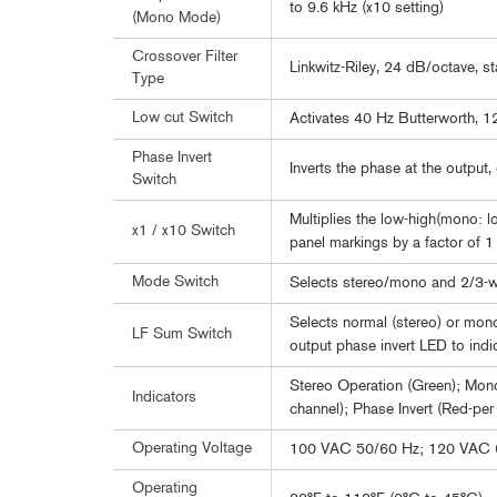
to 9.6 kHz (x10 setting)
(Mono Mode)
Crossover Filter
Linkwitz-Riley, 24 dB/octave, st
Type
Low cut Switch
Activates 40 Hz Butterworth, 12
Phase Invert
Inverts the phase at the output,
Switch
Multiplies the low-high(mono: l
x1 / x10 Switch
panel markings by a factor of 1
Mode Switch
Selects stereo/mono and 2/3-w
Selects normal (stereo) or mo
LF Sum Switch
output phase invert LED to indi
Stereo Operation (Green); Mono
Indicators
channel); Phase Invert (Red-per
Operating Voltage
100 VAC 50/60 Hz; 120 VAC
Operating