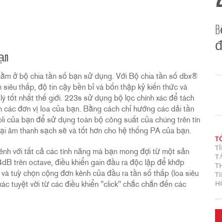
B
đ
bạn
 nằm ở bộ chia tần số bạn sử dụng. Với Bộ chia tần số dbx®
siêu thấp, độ tin cậy bền bỉ và bốn thập kỷ kiến thức và
ý tốt nhất thế giới. 223s sử dụng bộ lọc chính xác để tách
n các đơn vị loa của bạn. Bằng cách chỉ hướng các dải tần
pli của bạn để sử dụng toàn bộ công suất của chúng trên tín
lại âm thanh sạch sẽ và tốt hơn cho hệ thống PA của bạn.
T
T
kênh với tất cả các tính năng mà bạn mong đợi từ một sản
T
dB trên octave, điều khiển gain đầu ra độc lập để khớp
T
và tuỳ chọn cộng đơn kênh của đầu ra tần số thấp (loa siêu
T
xác tuyệt vời từ các điều khiển "click" chắc chắn đến các
H