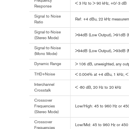
Frequency
< 3 Hz to > 90 kHz, +0/-3 dB
Response
Signal to Noise
Ref: +4 dBu, 22 kHz measurem
Ratio
Signal-to-Noise
>94dB (Low Output), >91dB (H
(Stereo Mode)
Signal-to-Noise
>94dB (Low Output), >93dB (M
(Mono Mode)
Dynamic Range
> 106 dB, unweighted, any out
THD+Noise
< 0.004% at +4 dBu, 1 kHz; <
Interchannel
< -80 dB, 20 Hz to 20 kHz
Crosstalk
Crossover
Low/High: 45 to 960 Hz or 450 
Frequencies
(Stereo Mode)
Crossover
Low/Mid: 45 to 960 Hz or 450 
Frequencies