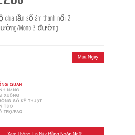
ខ្មែរ
한국어
ộ chia tần số âm thanh nổi 2
Nederlan
ường/Mono 3 đường
Polski
Portuguê
Português
Svenska
Mua Ngay
ภาษาไทย
Türkçe
Tiếng Việ
ỔNG QUAN
ÍNH NĂNG
中文
ẢI XUỐNG
HÔNG SỐ KỸ THUẬT
IN TỨC
Ỗ TRỢ/FAQ
Xem Thông Tin Này Bằng Ngôn Ngữ