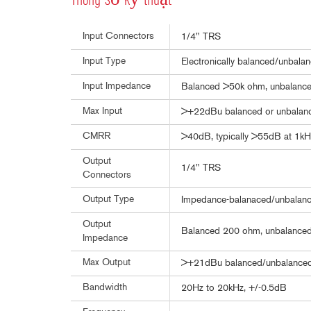
Thông số kỹ thuật
Input Connectors
1/4" TRS
Input Type
Electronically balanced/unbalan
Input Impedance
Balanced >50k ohm, unbalanc
Max Input
>+22dBu balanced or unbalan
CMRR
>40dB, typically >55dB at 1kH
Output
1/4" TRS
Connectors
Output Type
Impedance-balanaced/unbalance
Output
Balanced 200 ohm, unbalance
Impedance
Max Output
>+21dBu balanced/unbalanced 
Bandwidth
20Hz to 20kHz, +/-0.5dB