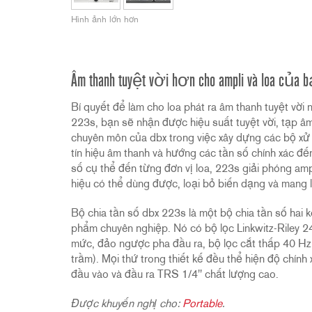
2231
RTA-M
Hình ảnh lớn hơn
iEQ15
PS6
iEQ31
Di1
530
DJDI
Âm thanh tuyệt vời hơn cho ampli và loa của 
CT-2
Bí quyết để làm cho loa phát ra âm thanh tuyệt vời
CT-3
223s, bạn sẽ nhận được hiệu suất tuyệt vời, tạp âm 
DI4
chuyên môn của dbx trong việc xây dựng các bộ xử l
tín hiệu âm thanh và hướng các tần số chính xác đế
số cụ thể đến từng đơn vị loa, 223s giải phóng am
hiệu có thể dùng được, loại bỏ biến dạng và mang 
Bộ chia tần số dbx 223s là một bộ chia tần số hai 
phẩm chuyên nghiệp. Nó có bộ lọc Linkwitz-Riley 24
mức, đảo ngược pha đầu ra, bộ lọc cắt thấp 40 Hz 
trầm). Mọi thứ trong thiết kế đều thể hiện độ chính 
đầu vào và đầu ra TRS 1/4" chất lượng cao.
Được khuyến nghị cho:
Portable
.