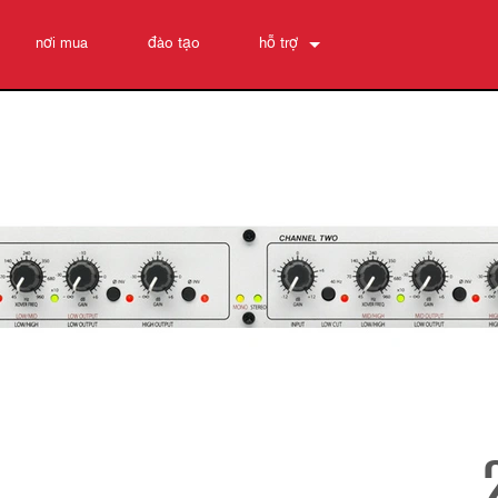
nơi mua
đào tạo
hỗ trợ
Liên hệ chúng tôi
Trung tâm trợ giúp 24/7
phần mềm
Tải xuống
Bảo hành
đăng ký sản phẩm
Dịch vụ