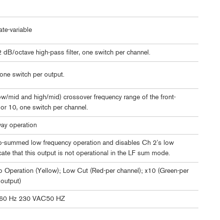
ate-variable
 dB/octave high-pass filter, one switch per channel.
 one switch per output.
ow/mid and high/mid) crossover frequency range of the front-
 or 10, one switch per channel.
ay operation
no-summed low frequency operation and disables Ch 2’s low
cate that this output is not operational in the LF sum mode.
 Operation (Yellow); Low Cut (Red-per channel); x10 (Green-per
 output)
 60 Hz 230 VAC50 HZ