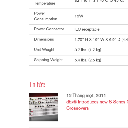
32°F to 113°F (0°C to 45°C)
Temperature
Power
15W
Consumption
Power Connector
IEC receptacle
Dimensions
1.75" H X 19" W X 6.9" D (4.
Unit Weight
3.7 lbs. (1.7 kg)
Shipping Weight
5.4 lbs. (2.5 kg)
Tin tức
12 Tháng một, 2011
dbx® Introduces new S Series 
Crossovers