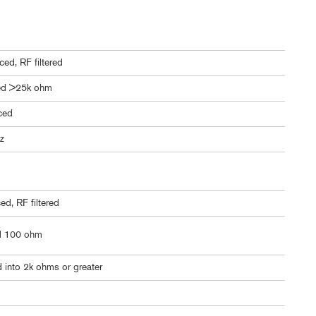
ced, RF filtered
ed >25k ohm
ced
z
d, RF filtered
d 100 ohm
into 2k ohms or greater