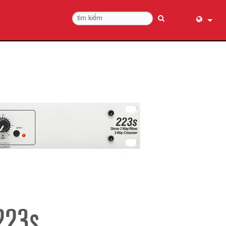
English (
عربي
Dansk
Deutsch
Ελληνι
Español
Français
עברית
हिन्दी
Bahasa I
Italiano
223s
日本語