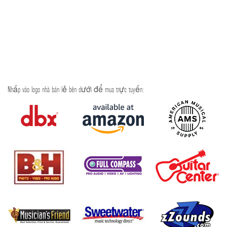
Nhấp vào logo nhà bán lẻ bên dưới để mua trực tuyến: